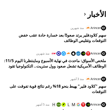
الأخبار
Arincen
منذ شهرين
سهم كلاودفلير يرتد صعودًا بعد خسارة حادة عقب خفض
التوقعات وتقليص الوظائف
Arincen
منذ شهرين
ملخص الأسواق: ماحدث في نهاية الأسبوع وماينتظرنا اليوم 11/5:
الوظائف الأمريكية تشعل صعود وول ستريت.. التكنولوجيا تقود
الأسواق للقمم والنفط يترقب تطورات الشرق الأوسط
Arincen
منذ 3 أشهر
سهم "كلاود فلير" يهبط بنحو 18% رغم نتائج قوية تفوقت على
التوقعات
H
L
M
Arincen
منذ 5 أشهر