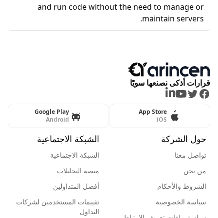
and run code without the need to manage or
maintain servers.
قرارات أذكى نصنعها سويًا
LinkedIn
Youtube
Twitter
Facebook
Google Play
App Store
Android
iOS
حول الشركة
الشبكة الاجتماعية
تواصل معنا
الشبكة الاجتماعية
من نحن
منصة التحليلات
الشروط والأحكام
أفضل المتداولين
سياسة الخصوصية
تقييمات المستخدمين لشركات
التداول
سياسة ملفات تعريف الإرتباط