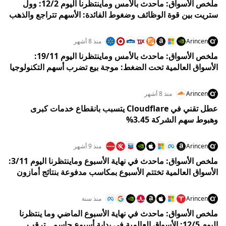
ملخص الأسواق: ماحدث بالأمس وماينتظرنا اليوم 12/2: وول
ستريت بين قوة الوظائف وضغوط الفائدة: الأسهم تتراجع والذهب
يقفز وسط إعادة تسعير توقعات الفيدرالي
Arincen
منذ 8 أشهر
ملخص الأسواق: ماحدث بالأمس وماينتظرنا اليوم 19/11:
الأسواق العالمية تحت الضغط: موجة بيع تضرب أسهم التكنولوجيا
بانتظار أرباح إنفيديا
Arincen
منذ 8 أشهر
عطل تقني في Cloudflare يتسبب بانقطاع خدمات كبرى
وهبوط سهم الشركة 3.45%
Arincen
منذ 9 أشهر
ملخص الأسواق: ماحدث في نهاية الأسبوع وماينتظرنا اليوم 3/11:
الأسواق العالمية تختتم الأسبوع بمكاسب مدفوعة بنتائج أمازون
وسط تفاؤل حذر في وول ستريت وأداء متباين في أوروبا وآسيا
Arincen
منذ سنة
ملخص الأسواق: ماحدث في نهاية الأسبوع الماضي وما ينتظرنا
اليوم 12/5: الأسواق العالمية في بداية أسبوع حاسم.. ترقب