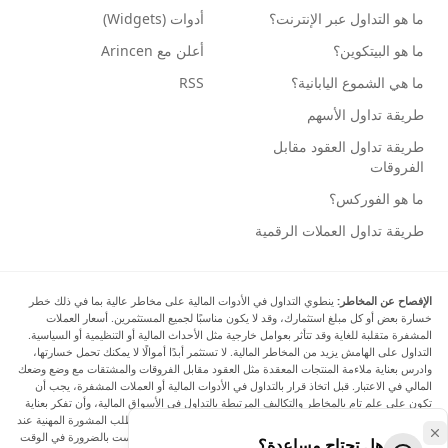
ما هو التداول عبر الإنترنت؟
أدوات (Widgets)
ما هو البيتكوين؟
أعلن مع Arincen
ما هي الشموع اليابانية؟
RSS
طريقة تداول الأسهم
طريقة تداول العقود مقابل
الفروقات
ما هو الفوركس؟
طريقة تداول العملات الرقمية
الإفصاح عن المخاطر:
ينطوي التداول في الأدوات المالية على مخاطر عالية بما في ذلك خطر
خسارة بعض أو كل مبلغ استثمارك، وقد لا يكون مناسبًا لجميع المستثمرين. أسعار العملات
المشفرة متقلبة للغاية وقد تتأثر بعوامل خارجية مثل الأحداث المالية أو التنظيمية أو السياسية.
التداول على الهامش يزيد من المخاطر المالية. لا تستثمر أبدًا أموالًا لا يمكنك تحمل خسارتها،
وادرس بعناية ملاءمة المنتجات المعقدة مثل العقود مقابل الفروقات والمشتقات مع وضع وضعك
المالي في الاعتبار. قبل اتخاذ قرار بالتداول في الأدوات المالية أو العملات المشفرة، يجب أن
تكون على علم تام بالمخاطر والتكاليف المرتبطة بالتداول في الأسواق المالية، وأن تفكر بعناية
في أهدافك الاستثمارية ومستوى خبرتك ورغبتك في المخاطرة، وأن تطلب المشورة المهنية عند
الحاجة. تود Arincen أن تذكرك بأن البيانات الواردة في هذا الموقع ليست بالضرورة في الوقت
هل تحتاج مساعدة؟