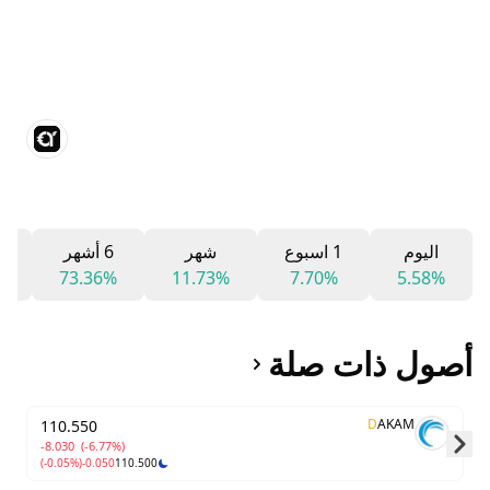
اليوم
1 اسبوع
شهر
6 أشهر
2
%
73.36%
11.73%
7.70%
5.58%
أصول ذات صلة
D
AKAM
110.550
-8.030
(-6.77%)
(-0.05%)
-0.050
110.500
Skip to next slide page