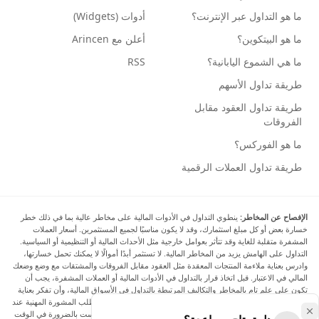
ما هو التداول عبر الإنترنت؟
أدوات (Widgets)
ما هو البيتكوين؟
أعلن مع Arincen
ما هي الشموع اليابانية؟
RSS
طريقة تداول الأسهم
طريقة تداول العقود مقابل
الفروقات
ما هو الفوركس؟
طريقة تداول العملات الرقمية
الإفصاح عن المخاطر:
ينطوي التداول في الأدوات المالية على مخاطر عالية بما في ذلك خطر
خسارة بعض أو كل مبلغ استثمارك، وقد لا يكون مناسبًا لجميع المستثمرين. أسعار العملات
المشفرة متقلبة للغاية وقد تتأثر بعوامل خارجية مثل الأحداث المالية أو التنظيمية أو السياسية.
التداول على الهامش يزيد من المخاطر المالية. لا تستثمر أبدًا أموالًا لا يمكنك تحمل خسارتها،
وادرس بعناية ملاءمة المنتجات المعقدة مثل العقود مقابل الفروقات والمشتقات مع وضع وضعك
المالي في الاعتبار. قبل اتخاذ قرار بالتداول في الأدوات المالية أو العملات المشفرة، يجب أن
تكون على علم تام بالمخاطر والتكاليف المرتبطة بالتداول في الأسواق المالية، وأن تفكر بعناية
في أهدافك الاستثمارية ومستوى خبرتك ورغبتك في المخاطرة، وأن تطلب المشورة المهنية عند
الحاجة. تود Arincen أن تذكرك بأن البيانات الواردة في هذا الموقع ليست بالضرورة في الوقت