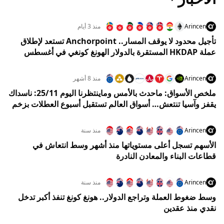
Arincen
منذ 3 أيام
تأجيل محدود لا يوقف المسار.. Anchorpoint تستعد لإطلاق
عملة HKDAP المستقرة بالدولار الهونغ كونغي في أغسطس
Arincen
منذ 8 أشهر
ملخص الأسواق: ماحدث بالأمس وماينتظرنا اليوم 25/11: ناسداك
يقفز وآسيا تنتعش… أسواق العالم تستقبل أسبوع العطلات بزخم
قوي
Arincen
منذ سنة
الأسهم تسجل أعلى مستوياتها منذ أشهر وسط انتعاش في
قطاعات البناء والمعادن النادرة
Arincen
منذ سنة
وسط ضغوط العملة وتراجع الدولار.. هونغ كونغ تنفذ أكبر تدخل
نقدي منذ عقدين