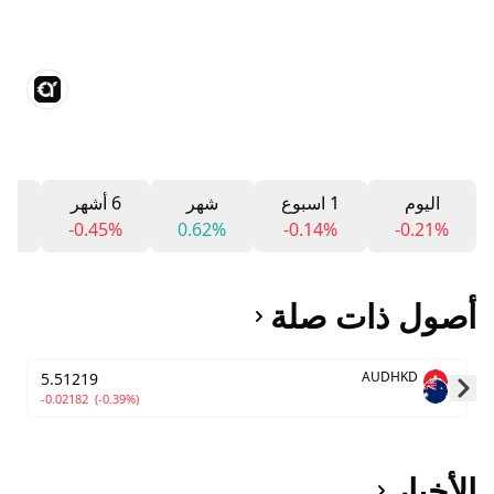
اليوم
1 اسبوع
شهر
6 أشهر
12 ش
%
-0.45%
0.62%
-0.14%
-0.21%
أصول ذات صلة
AUDHKD
5.51219
-0.02182
(-0.39%)
Skip to next slide page
الأخبار