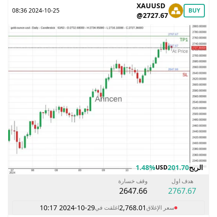
XAUUSD
2024-10-25 08:36
BUY
@2727.67
الربح
201.70
1.48%
USD
هدف اول
وقف خسارة
2647.66
2767.67
2024-10-29 10:17
2,768.01
سعر الإغلاق
اغلقت في