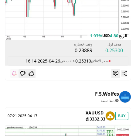
الربح
4.80
1.93%
USD
هدف اول
وقف خسارة
0.23889
0.25300
2025-04-26 16:14
0.25310
سعر الإغلاق
اغلقت في
F.S.Wolfes
منذ سنة
XAUUSD
2025-04-17 07:21
BUY
@3332.33