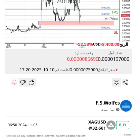
الربح
-8,400.00
-52.53%
USD
هدف اول
وقف خسارة
0.0000085690
0.0000197000
2025-10-10 17:20
0.0000075900
سعر الإغلاق
اغلقت في
F.S.Wolfes
منذ سنة
XAGUSD
2024-11-05 06:50
BUY
@32.661