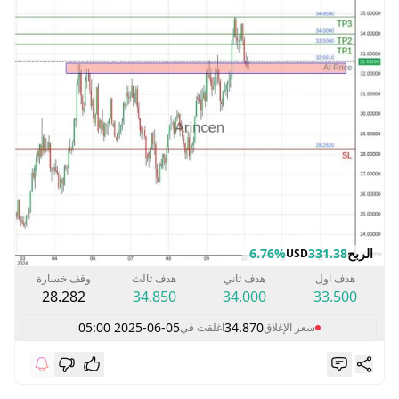
الربح
331.38
6.76%
USD
هدف اول
هدف ثاني
هدف ثالث
وقف خسارة
28.282
34.850
34.000
33.500
2025-06-05 05:00
34.870
سعر الإغلاق
اغلقت في