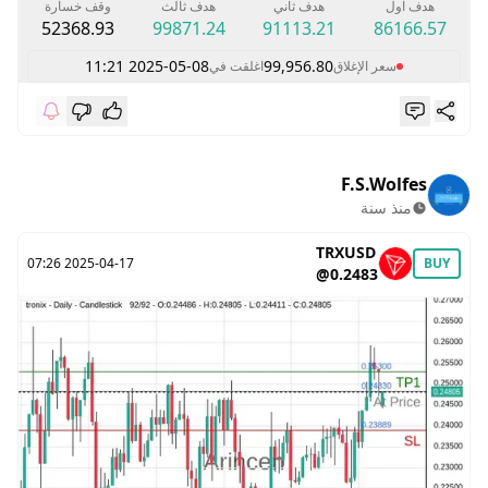
هدف اول
هدف ثاني
هدف ثالث
وقف خسارة
52368.93
99871.24
91113.21
86166.57
2025-05-08 11:21
99,956.80
سعر الإغلاق
اغلقت في
F.S.Wolfes
منذ سنة
TRXUSD
2025-04-17 07:26
BUY
@0.2483