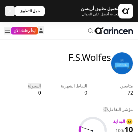
تحميل تطبيق أرينسن
حمل التطبيق
تجربة أفضل على الجوال
ابدأ رحلتك الآن
F.S.Wolfes
متابعين
النقاط الشهرية
السيولة
0
0
72
مؤشر التفاعل
😐
البداية
10
/100