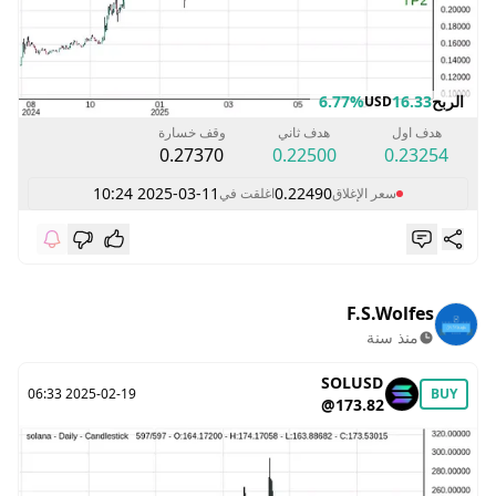
الربح
16.33
6.77%
USD
هدف اول
هدف ثاني
وقف خسارة
0.27370
0.22500
0.23254
2025-03-11 10:24
0.22490
سعر الإغلاق
اغلقت في
F.S.Wolfes
منذ سنة
SOLUSD
2025-02-19 06:33
BUY
@173.82