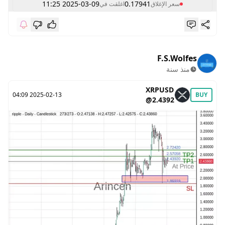
2025-03-09 11:25
0.17941
سعر الإغلاق
اغلقت في
F.S.Wolfes
منذ سنة
XRPUSD
2025-02-13 04:09
BUY
@2.4392