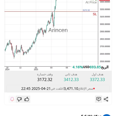
الربح
693.85
4.16%
USD
هدف اول
هدف ثاني
وقف خسارة
3172.32
3412.33
3372.33
2025-04-21 22:45
3,471.10
سعر الإغلاق
اغلقت في