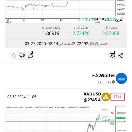
الربح
28.57
11.71%
USD
هدف اول
هدف ثاني
وقف خسارة
1.86919
2.72420
2.57058
2025-02-14 03:27
2.72492
سعر الإغلاق
اغلقت في
3
1
F.S.Wolfes
منذ سنة
XAUUSD
2024-11-05 08:52
SELL
@2745.4