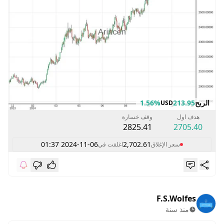
الربح
213.95
1.56%
USD
هدف اول
وقف خسارة
2825.41
2705.40
2024-11-06 01:37
2,702.61
سعر الإغلاق
اغلقت في
F.S.Wolfes
منذ سنة