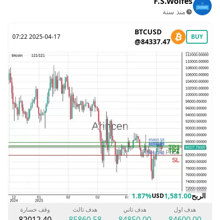
F.S.Wolfes
منذ سنة
BTCUSD
2025-04-17 07:22
BUY
@84337.47
الربح
1,581.00
1.87%
USD
هدف اول
هدف ثاني
هدف ثالث
وقف خسارة
82012.40
85860.58
84850.00
84600.00