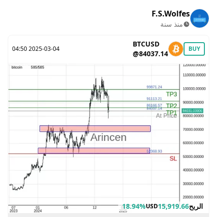
F.S.Wolfes
منذ سنة
BTCUSD
2025-03-04 04:50
BUY
@84037.14
الربح
15,919.66
18.94%
USD