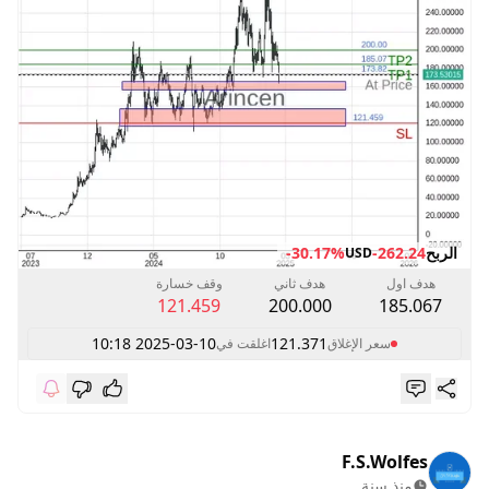
الربح
-262.24
-30.17%
USD
هدف اول
هدف ثاني
وقف خسارة
121.459
200.000
185.067
2025-03-10 10:18
121.371
سعر الإغلاق
اغلقت في
F.S.Wolfes
منذ سنة