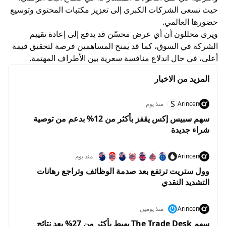
حيث تسعى الشركات الكبرى إلى تعزيز مكتبات المحتوى وتوسيع
حضورها العالمي.
ويرى محللون أن أي عرض محسّن قد يدفع إلى إعادة تقييم
الشركة في السوق، كما قد يمنح المساهمين فرصة لتحقيق قيمة
أعلى، في حال اندلاع منافسة سعرية بين الأطراف المهتمة.
المزيد من الاخبار
S
Arincen
منذ يوم
سهم سبيس إكس يقفز بأكثر من 12% بدعم من توصية
شراء جديدة
Arincen
منذ يوم
وول ستريت ترتفع بعد صدمة الوظائف وتراجع رهانات
التشديد النقدي
Arincen
منذ يومين
سهم The Trade Desk يهبط بأكثر من 27% بعد نتائج