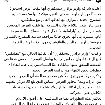
أعلنت شركة وارنر براذرز ديسكفري أنها تلقت عرض استحواذ
مُحسنًا من باراماونت سكاي دانس، مؤكدة أنها ستقوم بتقييم
المقترح الجديد بالتوازي مع اتفاقها القائم مع نتفليكس.
وفي بيان صدر الثلاثاء، قالت الشركة إنها تلقت العرض المحسن
عقب تواصل مع “باراماونت” خلال فترة السماح البالغة سبعة
أيام، مشيرة إلى أنها تجري حاليًا مراجعة شاملة للمقترح بالتشاور
مع مستشاريها الماليين والقانونيين، دون الإفصاح عن القيمة
الجديدة.
وأكدت "وارنر براذرز ديسكفري" أن اتفاقها الحالي مع "نتفليكس"
لا يزال قائمًا، وأن مجلس الإدارة يواصل التوصية بالمضي قدمًا في
الصفقة المتفق عليها سابقًا، داعيًا المساهمين إلى عدم اتخاذ أي
خطوات لحين الانتهاء من دراسة العرض الجديد.
وذكرت وكالة رويترز نقلًا عن مصادر مطلعة، أن العرض الجديد
من "باراماونت" يتجاوز العرض السابق الذي بلغ 30 دولارًا للسهم
نقدًا، أو ما يعادل 108.4 مليار دولار شاملة الديون، للاستحواذ
الكامل على الشركة.
تعكس هذه التطورات تصاعد المنافسة على أصول الإعلام
والترفيه في ظل التحولات المتسارعة في قطاع البث الرقمي،