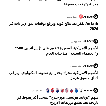
مخيبة وتوقعات ضعيفة
Arincen
منذ يومين
Airbnb تقفز بعد نتائج قوية وترفع توقعات نمو الإيرادات في
2026
Arincen
منذ يومين
الأسهم الأمريكية الصغيرة تتفوق على "إس آند بي 500"
و"العظماء السبعة" منذ بداية العام
Arincen
منذ يومين
الأسهم الأمريكية تتحرك بحذر مع ضغوط التكنولوجيا وترقب
اتفاق مضيق هرمز
U
Arincen
منذ يومين
سهم "يونايتد هولسيل مورجيدج" يسجل أكبر هبوط في
تاريخه بعد تعليق توزيعات الأرباح