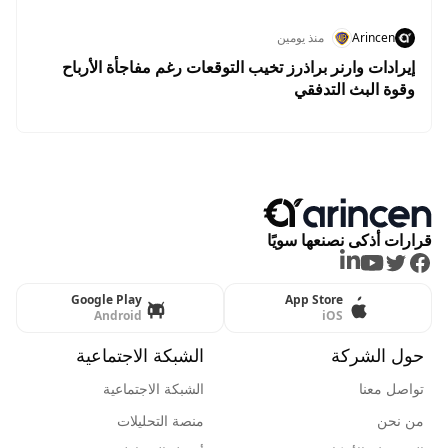
Arincen
منذ يومين
إيرادات وارنر براذرز تخيب التوقعات رغم مفاجأة الأرباح
وقوة البث التدفقي
قرارات أذكى نصنعها سويًا
LinkedIn
Youtube
Twitter
Facebook
Google Play
App Store
Android
iOS
حول الشركة
الشبكة الاجتماعية
تواصل معنا
الشبكة الاجتماعية
من نحن
منصة التحليلات