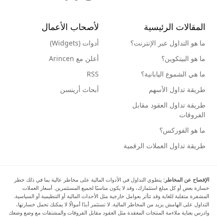
المقالات الرئيسية
لأصحاب الأعمال
ما هو التداول عبر الإنترنت؟
أدوات (Widgets)
ما هو البيتكوين؟
أعلن مع Arincen
ما هي الشموع اليابانية؟
RSS
طريقة تداول الأسهم
أبحاث أرينسن
طريقة تداول العقود مقابل
الفروقات
ما هو الفوركس؟
طريقة تداول العملات الرقمية
الإفصاح عن المخاطر:
ينطوي التداول في الأدوات المالية على مخاطر عالية بما في ذلك خطر
خسارة بعض أو كل مبلغ استثمارك، وقد لا يكون مناسبًا لجميع المستثمرين. أسعار العملات
المشفرة متقلبة للغاية وقد تتأثر بعوامل خارجية مثل الأحداث المالية أو التنظيمية أو السياسية.
التداول على الهامش يزيد من المخاطر المالية. لا تستثمر أبدًا أموالًا لا يمكنك تحمل خسارتها،
وادرس بعناية ملاءمة المنتجات المعقدة مثل العقود مقابل الفروقات والمشتقات مع وضع وضعك