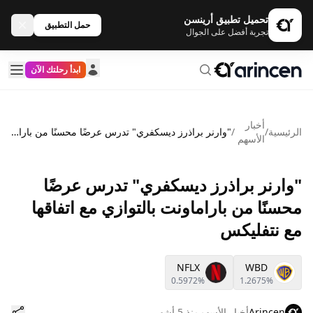
تحميل تطبيق أرينسن
حمل التطبيق
تجربة أفضل على الجوال
ابدأ رحلتك الآن
أخبار
الرئيسية
/
/
"وارنر براذرز ديسكفري" تدرس عرضًا محسنًا من باراماونت بالتوازي مع اتفاقها مع نتفليكس
الأسهم
"وارنر براذرز ديسكفري" تدرس عرضًا
محسنًا من باراماونت بالتوازي مع اتفاقها
مع نتفليكس
NFLX
WBD
0.5972%
1.2675%
Arincen
أخبار الأسهم
منذ 5 أشهر