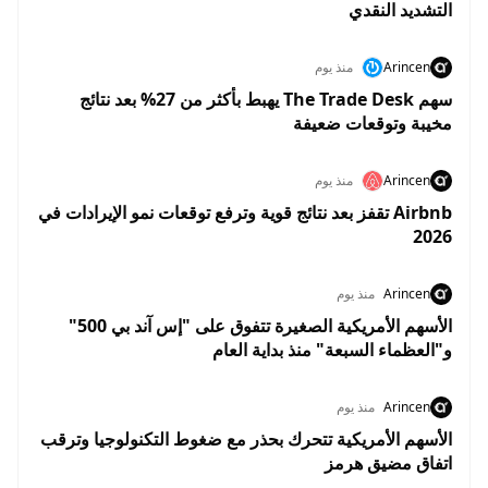
التشديد النقدي
Arincen
منذ يوم
سهم The Trade Desk يهبط بأكثر من 27% بعد نتائج
مخيبة وتوقعات ضعيفة
Arincen
منذ يوم
Airbnb تقفز بعد نتائج قوية وترفع توقعات نمو الإيرادات في
2026
Arincen
منذ يوم
الأسهم الأمريكية الصغيرة تتفوق على "إس آند بي 500"
و"العظماء السبعة" منذ بداية العام
Arincen
منذ يوم
الأسهم الأمريكية تتحرك بحذر مع ضغوط التكنولوجيا وترقب
اتفاق مضيق هرمز