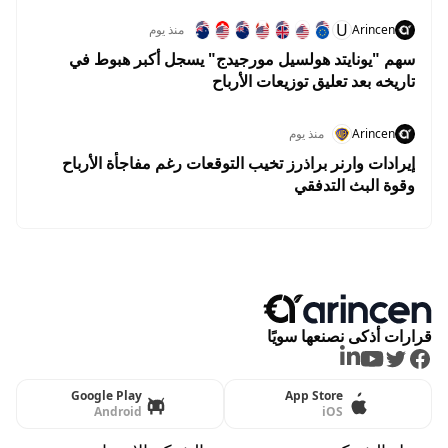
U
Arincen
منذ يوم
سهم "يونايتد هولسيل مورجيدج" يسجل أكبر هبوط في
تاريخه بعد تعليق توزيعات الأرباح
Arincen
منذ يوم
إيرادات وارنر براذرز تخيب التوقعات رغم مفاجأة الأرباح
وقوة البث التدفقي
قرارات أذكى نصنعها سويًا
LinkedIn
Youtube
Twitter
Facebook
Google Play
App Store
Android
iOS