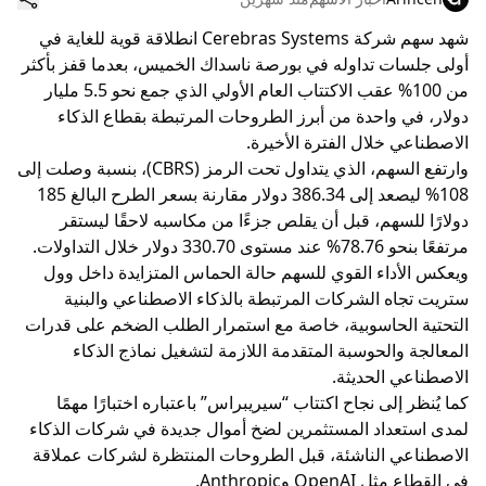
شهد سهم شركة Cerebras Systems انطلاقة قوية للغاية في
أولى جلسات تداوله في بورصة ناسداك الخميس، بعدما قفز بأكثر
من 100% عقب الاكتتاب العام الأولي الذي جمع نحو 5.5 مليار
دولار، في واحدة من أبرز الطروحات المرتبطة بقطاع الذكاء
الاصطناعي خلال الفترة الأخيرة.
وارتفع السهم، الذي يتداول تحت الرمز (CBRS)، بنسبة وصلت إلى
108% ليصعد إلى 386.34 دولار مقارنة بسعر الطرح البالغ 185
دولارًا للسهم، قبل أن يقلص جزءًا من مكاسبه لاحقًا ليستقر
مرتفعًا بنحو 78.76% عند مستوى 330.70 دولار خلال التداولات.
ويعكس الأداء القوي للسهم حالة الحماس المتزايدة داخل وول
ستريت تجاه الشركات المرتبطة بالذكاء الاصطناعي والبنية
التحتية الحاسوبية، خاصة مع استمرار الطلب الضخم على قدرات
المعالجة والحوسبة المتقدمة اللازمة لتشغيل نماذج الذكاء
الاصطناعي الحديثة.
كما يُنظر إلى نجاح اكتتاب “سيريبراس” باعتباره اختبارًا مهمًا
لمدى استعداد المستثمرين لضخ أموال جديدة في شركات الذكاء
الاصطناعي الناشئة، قبل الطروحات المنتظرة لشركات عملاقة
في القطاع مثل OpenAI وAnthropic.