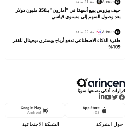
Arincen
منذ 21 ساعة
جيف بيزوس يبيع أسهمًا في "أمازون" بـ350 مليون دولار
بعد وصول السهم إلى مستوى قياسي
Arincen
منذ 22 ساعة
طفرة الذكاء الاصطناعي تدفع أرباح ويسترن ديجيتال للقفز
109%
قرارات أذكى نصنعها سويًا
LinkedIn
Youtube
Twitter
Facebook
Google Play
App Store
Android
iOS
حول الشركة
الشبكة الاجتماعية