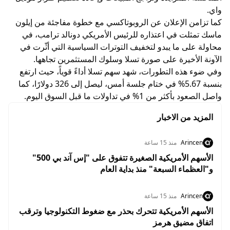
واي.
كما تزامن الإعلان عن الروبوتاكسي مع خطوة مفاجئة من إيلون
ماسك تمثلت في اعتذاره للرئيس الأمريكي دونالد ترامب، في
محاولة على ما يبدو لتخفيف التوترات السياسية التي أثّرت في
الآونة الأخيرة على صورة تسلا وسلوك المستثمرين تجاهها.
وفي ضوء هذه التطورات، شهد سهم تسلا أداءً قوياً، حيث ارتفع
بنسبة 5.67% في ختام جلسة أمس، ليصل إلى 326 دولارًا، كما
واصل الصعود بأكثر من 1% في تداولات ما قبل السوق اليوم.
المزيد من الاخبار
Arincen
منذ 15 ساعة
الأسهم الأمريكية الصغيرة تتفوق على "إس آند بي 500"
و"العظماء السبعة" منذ بداية العام
Arincen
منذ 15 ساعة
الأسهم الأمريكية تتحرك بحذر مع ضغوط التكنولوجيا وترقب
اتفاق مضيق هرمز