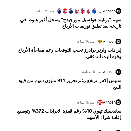
U
Arincen
منذ 15 ساعة
سهم "يونايتد هولسيل مورجيدج" يسجل أكبر هبوط في
تاريخه بعد تعليق توزيعات الأرباح
Arincen
منذ 16 ساعة
إيرادات وارنر براذرز تخيب التوقعات رغم مفاجأة الأرباح
وقوة البث التدفقي
Arincen
منذ 16 ساعة
سبيس إكس ترتفع رغم تحرير 911 مليون سهم من قيود
البيع
Arincen
منذ 19 ساعة
سانديسك تهوي 10% رغم قفزة الإيرادات 372% وتوسيع
إعادة شراء الأسهم