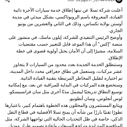
أعلنت شركة تسلا عن نيتها إطلاق خدمة سيارات الأجرة ذاتية
القيادة، المعروفة باسم الروبوتاكسي، بشكل مبدئي في مدينة
أوستن بولاية تكساس، وذلك في الثاني والعشرين من يونيو
الجاري.
وأوضح الرئيس التنفيذي للشركة، إيلون ماسك، في منشور على
منصة "إكس" أن هذا الموعد قابل للتغيير حسب مقتضيات
السلامة، مشيرًا إلى أن الأمان يحتل أولوية قصوى في خطة
الإطلاق.
وستنطلق الخدمة الجديدة بعدد محدود من السيارات لا يتجاوز
عشر مركبات، وستعمل في نطاق جغرافي محدد داخل المدينة،
تم اختياره لتقليل المخاطر المرتبطة بتقنية القيادة الذاتية.
وستخضع هذه المركبات في البداية للمراقبة عن بعد، مع إمكانية
توسيع النطاق تدريجيًا ليشمل مدنًا أخرى مثل سان فرانسيسكو،
لوس أنجلوس، وسان أنطونيو.
ويتابع المستثمرون والمحللون هذه الخطوة باهتمام كبير، باعتبارها
تطورًا تقنيًا بارزًا من شأنه أن يمنح تسلا الأفضلية في قطاع النقل
الذكي، خاصة في ظل التحديات الحالية التي تواجهها الشركة، مثل
المنافسة المتزايدة وتراجع المبيعات وإعادة تصميم طراز موديل