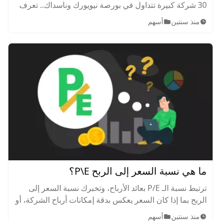
30 شركة كبيرة تتداول في بورصة نيويورك وناسداك.. تعرف
عليه عن قرب ما توضيح للشركات المدرجة به والعوامل
منذ سنتين
أسهم
المؤثرة عليه.
ما هي نسبة السعر إلى الربح P\E؟
ترتبط نسبة الـ P/E بعائد الأرباح، وتخبرك نسبة السعر إلى
الربح بما إذا كان السعر يعكس بدقة إمكانات أرباح الشركة، أو
قيمتها بمرور الوقت.
منذ سنتين
أسهم