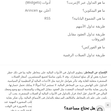
ما هو التداول عبر الإنترنت؟
أدوات (Widgets)
ما هو البيتكوين؟
أعلن مع Arincen
ما هي الشموع اليابانية؟
RSS
طريقة تداول الأسهم
طريقة تداول العقود مقابل
الفروقات
ما هو الفوركس؟
طريقة تداول العملات الرقمية
الإفصاح عن المخاطر:
ينطوي التداول في الأدوات المالية على مخاطر عالية بما في ذلك خطر
خسارة بعض أو كل مبلغ استثمارك، وقد لا يكون مناسبًا لجميع المستثمرين. أسعار العملات
المشفرة متقلبة للغاية وقد تتأثر بعوامل خارجية مثل الأحداث المالية أو التنظيمية أو السياسية.
التداول على الهامش يزيد من المخاطر المالية. لا تستثمر أبدًا أموالًا لا يمكنك تحمل خسارتها،
وادرس بعناية ملاءمة المنتجات المعقدة مثل العقود مقابل الفروقات والمشتقات مع وضع وضعك
المالي في الاعتبار. قبل اتخاذ قرار بالتداول في الأدوات المالية أو العملات المشفرة، يجب أن
تكون على علم تام بالمخاطر والتكاليف المرتبطة بالتداول في الأسواق المالية، وأن تفكر بعناية
في أهدافك الاستثمارية ومستوى خبرتك ورغبتك في المخاطرة، وأن تطلب المشورة المهنية عند
الحاجة. تود Arincen أن تذكرك بأن البيانات الواردة في هذا الموقع ليست بالضرورة في الوقت
هل تحتاج مساعدة؟
الفعلي وليست دقيقة. البيانات والأسعار الموجودة على الموقع ليست دقيقة بالضرورة وقد