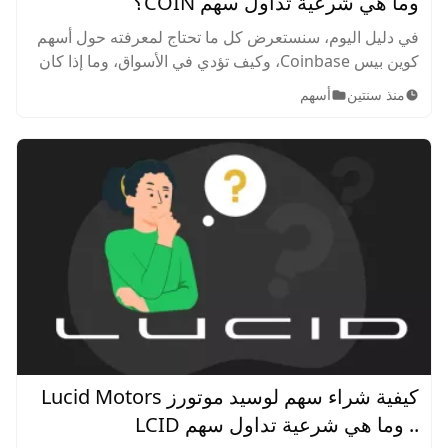
وما هي شرعية تداول سهم COIN؟
في دليل اليوم، سنستعرض كل ما تحتاج لمعرفته حول أسهم
كوين بيس Coinbase، وكيف تؤدي في الأسواق، وما إذا كان
الاستثمار جيد من حيث القيمة أم لا، مع استعراض لأفضل
منذ سنتين
أسهم
استراتيجيات تداول سهم COIN ونصائح لتداول ناجح.
كيفية شراء سهم لوسيد موتورز Lucid Motors
.. وما هي شرعية تداول سهم LCID