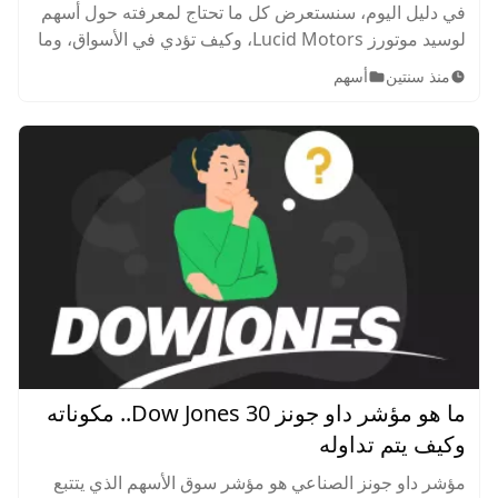
في دليل اليوم، سنستعرض كل ما تحتاج لمعرفته حول أسهم
لوسيد موتورز Lucid Motors، وكيف تؤدي في الأسواق، وما
إذا كان الاستثمار جيد من حيث القيمة أم لا، مع استعراض
منذ سنتين
أسهم
لأفضل استراتيجيات تداول سهم LCID ونصائح لتداول ناجح.
ما هو مؤشر داو جونز Dow Jones 30.. مكوناته
وكيف يتم تداوله
مؤشر داو جونز الصناعي هو مؤشر سوق الأسهم الذي يتتبع