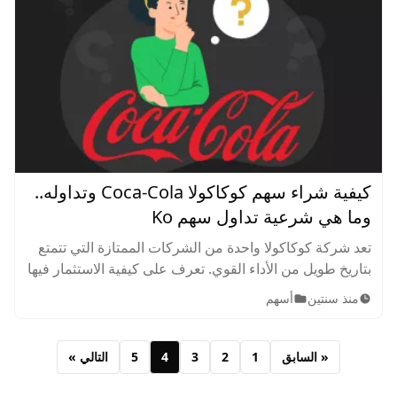
كيفية شراء سهم كوكاكولا Coca-Cola وتداوله..
وما هي شرعية تداول سهم Ko
تعد شركة كوكاكولا واحدة من الشركات الممتازة التي تتمتع
بتاريخ طويل من الأداء القوي. تعرف على كيفية الاستثمار فيها
وشراء أسهم KO ببساطة ونجاح.
منذ سنتين
أسهم
« السابق
1
2
3
4
5
التالي »