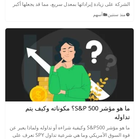
الشركة على زيادة إيراداتها بمعدل سريع، مما قد يجعلها أكبر
بائع تجزئة في العالم بحلول 2024. تعرف على كيفية شراء
منذ سنتين
أسهم
سهم AMZN وشرعية تداوله.
ما هو مؤشر S&P 500؟ مكوناته وكيف يتم
تداوله
ما هو مؤشر S&P500 وكيفية شراءه أو تداوله ولماذا يعبر عن
قوة السوق الأمريكي وما هي شرعية تداول SPY تعرف على