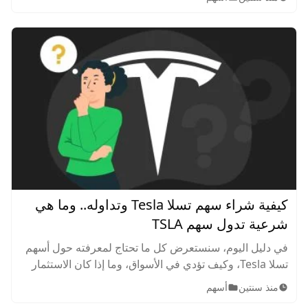
تداول سهم AAPL ونصائح لتداول ناجح.
كيفية شراء سهم تسلا Tesla وتداوله.. وما هي
شرعية تدول سهم TSLA
في دليل اليوم، سنستعرض كل ما تحتاج لمعرفته حول أسهم
تسلا Tesla، وكيف تؤدي في الأسواق، وما إذا كان الاستثمار
جيد من حيث القيمة أم لا، مع استعراض لأفضل استراتيجيات
منذ سنتين
أسهم
تداول سهم TSLA ونصائح لتداول ناجح.