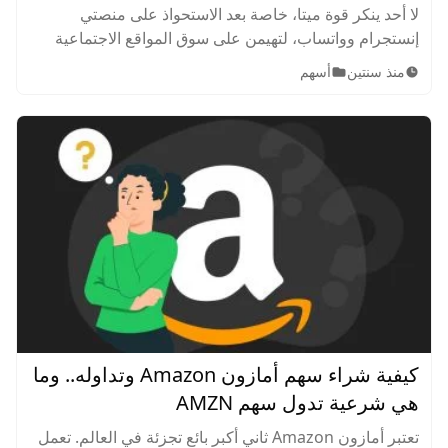
لا أحد ينكر قوة ميتا، خاصة بعد الاستحواذ على منصتي
إنستجرام وواتساب، لتهيمن على سوق المواقع الاجتماعية
وتطبيقات المراسلات في العالم. تعرف على كيفية شراء
منذ سنتين
أسهم
سهم ميتا META وشرعية تداوله.
كيفية شراء سهم أمازون Amazon وتداوله.. وما
هي شرعية تدول سهم AMZN
تعتبر أمازون Amazon ثاني أكبر بائع تجزئة في العالم. تعمل