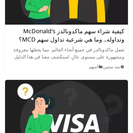
كيفية شراء سهم ماكدونالدز McDonald's
وتداوله.. وما هي شرعية تداول سهم MCD؟
تعمل ماكدونالدز في جميع أنحاء العالم، مما يجعلها معروفة
ومشهورة على مستوى عالٍ. استكشف معنا في هذا الدليل
كيف يمكنك شراء سهم ماكونالدز، وكيف يمكنك تداول MCD
منذ سنتين
أسهم
في البورصة.