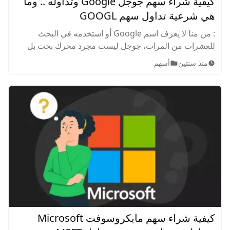
كيفية شراء سهم جوجل Google وتداوله .. وما
هي شرعية تداول سهم GOOGL
: من منا لا يعرف اسم Google أو استخدمه في البحث
للعشرات من المرات، جوجل ليست مجرد محرك بحث بل
شركة كبيرة ذات صيت واسع ونسبة ربح عالية، تعرف على
منذ سنتين
أسهم
كيفية شراء أسهم GOOG ومدى شرعية تداوله.
كيفية شراء سهم مايكروسوفت Microsoft