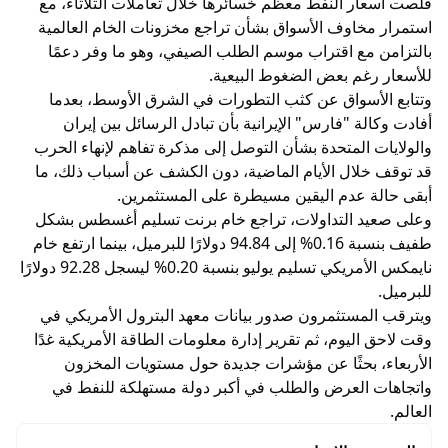
قلصت أسعار النفط معظم خسائرها خلال تعاملات الثلاثاء، مع
استمرار مخاوف الأسواق بشأن تراجع مخزونات الخام العالمية
بالتزامن مع اقتراب موسم الطلب الصيفي، وهو ما وفر دعمًا
للأسعار رغم بعض الضغوط البيعية.
وتتابع الأسواق عن كثب التطورات في الشرق الأوسط، بعدما
أفادت وكالة "فارس" الإيرانية بأن تبادل الرسائل بين إيران
والولايات المتحدة بشأن التوصل إلى مذكرة تفاهم لإنهاء الحرب
قد توقف خلال الأيام الماضية، دون الكشف عن أسباب ذلك، ما
أبقى حالة عدم اليقين مسيطرة على المستثمرين.
وعلى صعيد التداولات، تراجع خام برنت تسليم أغسطس بشكل
طفيف بنسبة 0.16% إلى 94.84 دولارًا للبرميل، بينما ارتفع خام
نايمكس الأمريكي تسليم يوليو بنسبة 0.20% ليسجل 92.28 دولارًا
للبرميل.
ويترقب المستثمرون صدور بيانات معهد البترول الأمريكي في
وقت لاحق اليوم، ثم تقرير إدارة معلومات الطاقة الأمريكية غدًا
الأربعاء، بحثًا عن مؤشرات جديدة حول مستويات المخزون
واتجاهات العرض والطلب في أكبر دولة مستهلكة للنفط في
العالم.