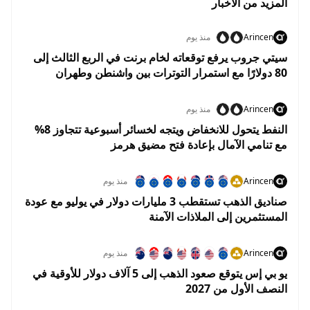
المزيد من الاخبار
Arincen
منذ يوم
سيتي جروب يرفع توقعاته لخام برنت في الربع الثالث إلى
80 دولارًا مع استمرار التوترات بين واشنطن وطهران
Arincen
منذ يوم
النفط يتحول للانخفاض ويتجه لخسائر أسبوعية تتجاوز 8%
مع تنامي الآمال بإعادة فتح مضيق هرمز
Arincen
منذ يوم
صناديق الذهب تستقطب 3 مليارات دولار في يوليو مع عودة
المستثمرين إلى الملاذات الآمنة
Arincen
منذ يوم
يو بي إس يتوقع صعود الذهب إلى 5 آلاف دولار للأوقية في
النصف الأول من 2027