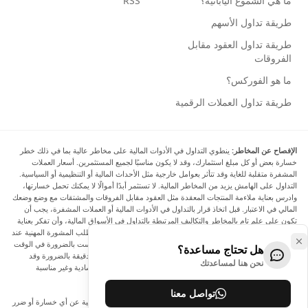
ما هي الشموع اليابانية؟
RSS
طريقة تداول الأسهم
طريقة تداول العقود مقابل
الفروقات
ما هو الفوركس؟
طريقة تداول العملات الرقمية
الإفصاح عن المخاطر:
ينطوي التداول في الأدوات المالية على مخاطر عالية بما في ذلك خطر
خسارة بعض أو كل مبلغ استثمارك، وقد لا يكون مناسبًا لجميع المستثمرين. أسعار العملات
المشفرة متقلبة للغاية وقد تتأثر بعوامل خارجية مثل الأحداث المالية أو التنظيمية أو السياسية.
التداول على الهامش يزيد من المخاطر المالية. لا تستثمر أبدًا أموالًا لا يمكنك تحمل خسارتها،
وادرس بعناية ملاءمة المنتجات المعقدة مثل العقود مقابل الفروقات والمشتقات مع وضع وضعك
المالي في الاعتبار. قبل اتخاذ قرار بالتداول في الأدوات المالية أو العملات المشفرة، يجب أن
تكون على علم تام بالمخاطر والتكاليف المرتبطة بالتداول في الأسواق المالية، وأن تفكر بعناية
في أهدافك الاستثمارية ومستوى خبرتك ورغبتك في المخاطرة، وأن تطلب المشورة المهنية عند
الحاجة. تود Arincen أن تذكرك بأن البيانات الواردة في هذا الموقع ليست بالضرورة في الوقت
هل تحتاج مساعدة؟
الفعلي وليست دقيقة. البيانات والأسعار الموجودة على الموقع ليست دقيقة بالضرورة وقد
نحن هنا لمساعدتك
تختلف عن السعر الفعلي في أي سوق معينة، مما يعني أن الأسعار إرشادية وغير مناسبة
لأغراض التداول.
تواصل معنا
لن يتحمل Arincen وأي مزود للبيانات الواردة في هذا الموقع المسؤولية عن أي خسارة أو ضرر