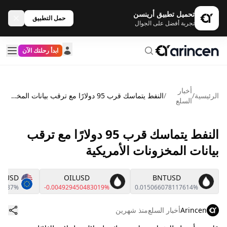
تحميل تطبيق أرينسن
حمل التطبيق
تجربة أفضل على الجوال
ابدأ رحلتك الآن
أخبار
الرئيسية
/
/
النفط يتماسك قرب 95 دولارًا مع ترقب بيانات المخزونات الأمريكية
السلع
النفط يتماسك قرب 95 دولارًا مع ترقب
بيانات المخزونات الأمريكية
URUSD
OILUSD
BNTUSD
.0087%
-0.004929450483019%
0.015066078117614%
Arincen
أخبار السلع
منذ شهرين