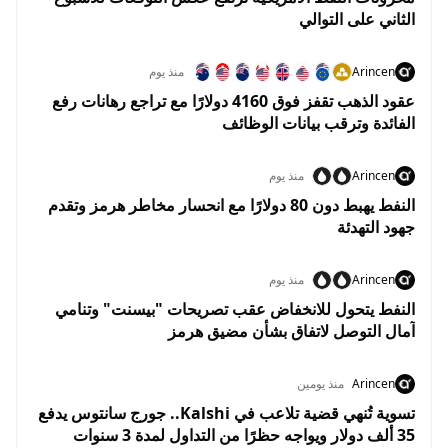
الثاني على التوالي
Arincen
منذ يوم
عقود الذهب تقفز فوق 4160 دولارًا مع تراجع رهانات رفع
الفائدة وترقب بيانات الوظائف
Arincen
منذ يوم
النفط يهبط دون 80 دولارًا مع انحسار مخاطر هرمز وتقدم
جهود التهدئة
Arincen
منذ يوم
النفط يتحول للانخفاض عقب تصريحات "بيسنت" وتنامي
آمال التوصل لاتفاق بشأن مضيق هرمز
Arincen
منذ يومين
تسوية تُنهي قضية تلاعب في Kalshi.. جورج سانتوس يدفع
35 ألف دولار ويواجه حظرًا من التداول لمدة 3 سنوات