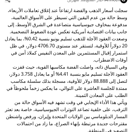
سجلت أسعار الذهب والفضة ارتفاعاً عند إغلاق تعاملات الأربعاء،
وسط حالة من عدم اليقين التي تسيطر على الأسواق العالمية،
مدفوعة بمخاوف جيوسياسية متصاعدة في الشرق الأوسط، إلى
جانب بيانات اقتصادية أمريكية تعكس عودة الضغوط التضخمية.
وصعدت العقود الآجلة للذهب تسليم يونيو بنسبة 0.42%، بما يعادل
20 دولاراً للأوقية، لتستقر عند مستوى 4706.70 دولار، في ظل
استمرار إقبال المستثمرين على المعدن النفيس كملاذ آمن في
أوقات الاضطراب.
وفي السياق ذاته، واصلت الفضة مكاسبها القوية، حيث قفزت
العقود الآجلة تسليم مايو بنسبة 4.41% أو ما يعادل 3.758 دولار،
لتصل إلى 88.888 دولار للأوقية، مسجلة بذلك سلسلة مكاسب
ممتدة للجلسة العاشرة على التوالي، ما يعكس زخماً ملحوظاً في
الطلب على المعادن الثمينة.
ويأتي هذا الأداء الإيجابي في وقت تشهد فيه الأسواق حالة من
الترقب، على خلفية تصاعد التوترات الجيوسياسية، خاصة بعد تعثر
المسار الدبلوماسي بين الولايات المتحدة وإيران، ورفض واشنطن
مقترحات جديدة مرتبطة بإنهاء الصراع، ما زاد من احتمالات
التصعيد في المنطقة.