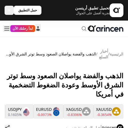
تحميل تطبيق أرينسن
حمل التطبيق
تجربة أفضل على الجوال
ابدأ رحلتك الآن
أخبار
الرئيسية
/
/
الذهب والفضة يواصلان الصعود وسط توتر الشرق الأوسط وعودة الضغوط التضخمية في أمريكا
السلع
الذهب والفضة يواصلان الصعود وسط توتر
الشرق الأوسط وعودة الضغوط التضخمية
في أمريكا
USDJPY
EURUSD
XAGUSD
XAUUSD
0.1605%
-0.0973%
-0.8396%
-0.3654%
Arincen
أخبار السلع
منذ شهرين