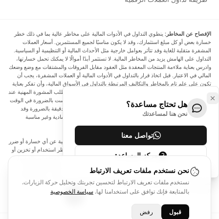
الإفصاح عن المخاطر:
ينطوي التداول في الأدوات المالية على مخاطر عالية بما في ذلك خطر
خسارة بعض أو كل مبلغ استثمارك، وقد لا يكون مناسبًا لجميع المستثمرين. أسعار العملات
المشفرة متقلبة للغاية وقد تتأثر بعوامل خارجية مثل الأحداث المالية أو التنظيمية أو السياسية.
التداول على الهامش يزيد من المخاطر المالية. لا تستثمر أبدًا أموالًا لا يمكنك تحمل خسارتها،
وادرس بعناية ملاءمة المنتجات المعقدة مثل العقود مقابل الفروقات والمشتقات مع وضع وضعك
المالي في الاعتبار. قبل اتخاذ قرار بالتداول في الأدوات المالية أو العملات المشفرة، يجب أن
تكون على علم تام بالمخاطر والتكاليف المرتبطة بالتداول في الأسواق المالية، وأن تفكر بعناية
في أهدافك الاستثمارية ومستوى خبرتك ورغبتك في المخاطرة، وأن تطلب المشورة المهنية عند
الحاجة. تود Arincen أن تذكرك بأن البيانات الواردة في هذا الموقع ليست بالضرورة في الوقت
هل تحتاج مساعدة؟
الفعلي وليست دقيقة. البيانات والأسعار الموجودة على الموقع ليست دقيقة بالضرورة وقد
نحن هنا لمساعدتك
تختلف عن السعر الفعلي في أي سوق معينة، مما يعني أن الأسعار إرشادية وغير مناسبة
لأغراض التداول.
تواصل معنا
لن يتحمل Arincen وأي مزود للبيانات الواردة في هذا الموقع المسؤولية عن أي خسارة أو ضرر
نتيجة لتداولك، أو اعتمادك على المعلومات الواردة في هذا الموقع. يحظر استخدام أو تخزين أو
مركز المساعدة
إعادة إنتاج أو عرض أو تعديل أو نقل أو توزيع البيانات الموجودة في هذا الموقع دون الحصول
على إذن كتابي صريح مسبق من Arincen و/أو مزود البيانات. جميع حقوق الملكية الفكرية
نحن نستخدم ملفات تعريف الارتباط
محفوظة من قبل مقدمي الخدمة و/أو البورصة التي تقدم البيانات الواردة في هذا الموقع. قد
نستخدم ملفات تعريف الارتباط لتحسين تجربتك وتحليل حركة الزيارات.
يتم تعويض Arincen من قبل المعلنين الذين يظهرون على الموقع، بناءً على تفاعلك مع
الإعلانات أو المعلنين.
بالمتابعة فإنك توافق على استخدامنا لها.
سياسة الخصوصية
قبول
رفض