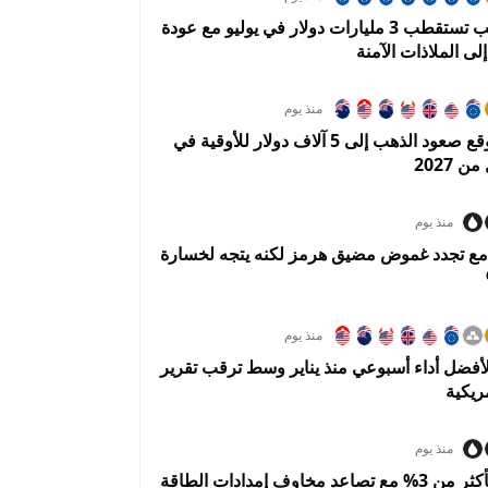
صناديق الذهب تستقطب 3 مليارات دولار في يوليو مع عودة
لى الملاذات الآمنة
منذ يوم
يو بي إس يتوقع صعود الذهب إلى 5 آلاف دولار للأوقية في
 2027
منذ يوم
 مع تجدد غموض مضيق هرمز لكنه يتجه لخسارة
منذ يوم
أفضل أداء أسبوعي منذ يناير وسط ترقب تقرير
ريكية
منذ يوم
النفط يقفز بأكثر من 3% مع تصاعد مخاوف إمدادات الطاقة