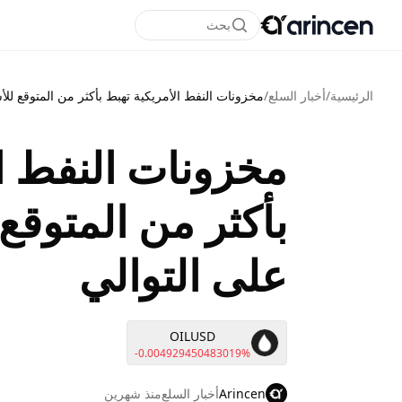
بحث
الرئيسية
/
أخبار السلع
/
مخزونات النفط الأمريكية تهبط بأكثر من المتوقع لل
مخزونات النفط ال
بأكثر من المتوق
على التوالي
OILUSD
-0.004929450483019%
Arincen
أخبار السلع
منذ شهرين