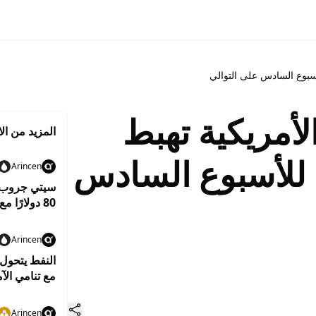
أسبوع السادس على التوالي
أمريكية تهبط
المزيد من الا
ع للأسبوع السادس
Arincen
سيتي جروب ير
80 دولارًا مع استمرار التوترات بين واشنطن وطهران
Arincen
مع تنامي الآ
Arincen