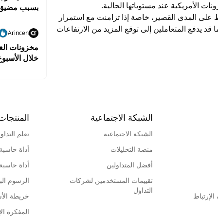
ات الأمريكية عند مستوياتها الحالية.
بسبب مضيق
فط على المدى القصير، خاصة إذا تزامنت مع استمرار
ا قد يدفع المتعاملين إلى توقع المزيد من الارتفاعات
Arincen
مخزونات الغا
خلال الأسبو
الشبكة الاجتماعية
المنتجات
الشبكة الاجتماعية
تعلم التداو
منصة التحليلات
أداة حاسبة
أفضل المتداولين
أداة حاسبة
تقييمات المستخدمين لشركات
الرسوم البي
التداول
لإرتباط
خريطة الأ
المفكرة الإ