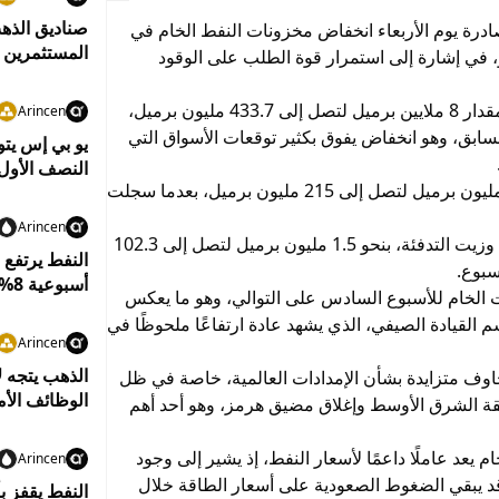
ادرة يوم الأربعاء انخفاض مخزونات النفط الخام في
المستثمرين إ
 المتحدة خلال الأسبوع المنتهي في 29 مايو، في إشارة إلى استمرار قوة الطلب على الوقود
وبحسب البيانات، تراجعت مخزونات النفط الخام بمقدار 8 ملايين برميل لتصل إلى 433.7 مليون برميل،
Arincen
في الأسبوع السابق، وهو انخفاض يفوق بكثير توقعات الأسواق التي
النصف الأول من
في المقابل، ارتفعت مخزونات البنزين بمقدار 3.4 مليون برميل لتصل إلى 215 مليون برميل، بعدما سجلت
Arincen
كما زادت مخزونات المقطرات، التي تشمل الديزل وزيت التدفئة، بنحو 1.5 مليون برميل لتصل إلى 102.3
النفط يرتفع
أسبوعية 8%
الخام للأسبوع السادس على التوالي، وهو ما يعكس
القيادة الصيفي، الذي يشهد عادة ارتفاعًا ملحوظًا في
Arincen
الذهب يتجه ل
اوف متزايدة بشأن الإمدادات العالمية، خاصة في ظل
الوظائف الأم
قة الشرق الأوسط وإغلاق مضيق هرمز، وهو أحد أهم
يعد عاملًا داعمًا لأسعار النفط، إذ يشير إلى وجود
Arincen
د يبقي الضغوط الصعودية على أسعار الطاقة خلال