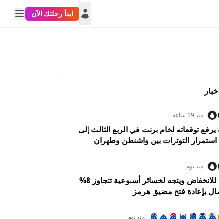
ابدأ رحلتك الآن
خبار
منذ 19 ساعة
فع توقعاته لخام برنت في الربع الثالث إلى
منذ يوم
النفط يتحول للانخفاض ويتجه لخسائر أسبوعية تتجاوز 8%
مال بإعادة فتح مضيق هرمز
منذ يوم