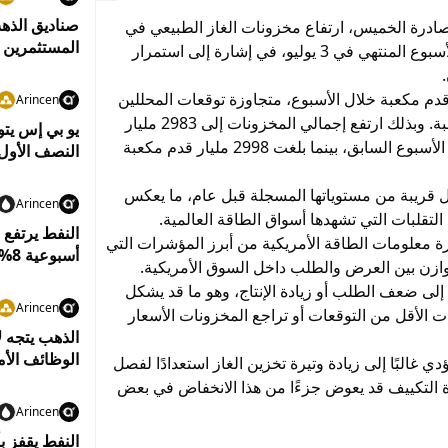
لصادرة الخميس، ارتفاع مخزونات الغاز الطبيعي في
المستثمرين إ
الولايات المتحدة بأكثر من توقعات الأسواق خلال الأسبوع المنتهي في 3 يوليو، في إشارة إلى استمرار
ونات الغاز الطبيعي بمقدار 61 مليار قدم مكعبة خلال الأسبوع، متجاوزة توقعات المحللين
Arincen
التي كانت تشير إلى زيادة قدرها 51 مليار قدم مكعبة. وبذلك ارتفع إجمالي المخزونات إلى 2983 مليار
قدم مكعبة، مقارنة مع 2922 مليار قدم مكعبة في الأسبوع السابق، بينما بلغت 2998 مليار قدم مكعبة
النصف الأول من
ال قريبة من مستوياتها المسجلة قبل عام، ما يعكس
Arincen
لتقلبات التي تشهدها أسواق الطاقة العالمية.
النفط يرتفع
ارة معلومات الطاقة الأمريكية من أبرز المؤشرات التي
أسبوعية 8%
توازن بين العرض والطلب داخل السوق الأمريكية.
 إلى ضعف الطلب أو زيادة الإنتاج، وهو ما قد يشكل
Arincen
ات الأقل من التوقعات أو تراجع المخزونات الأسعار
الذهب يتجه ل
الوظائف الأم
ي غالبًا إلى زيادة وتيرة تخزين الغاز استعدادًا لفصل
ة التكييف قد يعوض جزءًا من هذا الانخفاض في بعض
Arincen