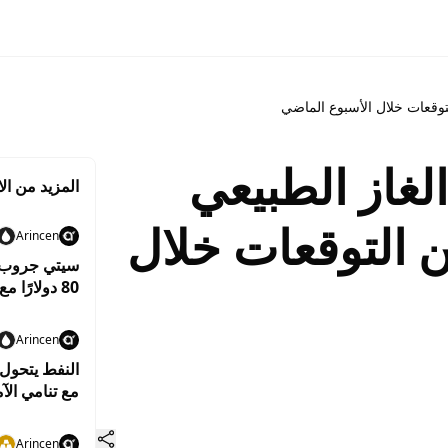
لتوقعات خلال الأسبوع الماضي
لغاز الطبيعي
المزيد من الا
من التوقعات خلال
Arincen
سيتي جروب ير
80 دولارًا مع استمرار التوترات بين واشنطن وطهران
Arincen
مع تنامي الآ
Arincen