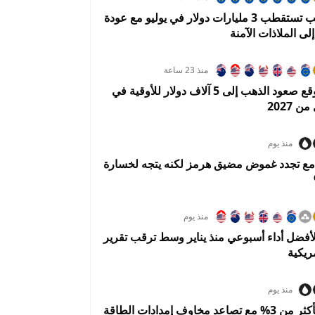
صناديق الذهب تستقطب 3 مليارات دولار في يوليو مع عودة
لى الملاذات الآمنة
منذ 23 ساعة
يو بي إس يتوقع صعود الذهب إلى 5 آلاف دولار للأوقية في
 2027
منذ يوم
 مع تجدد غموض مضيق هرمز لكنه يتجه لخسارة
منذ يوم
أفضل أداء أسبوعي منذ يناير وسط ترقب تقرير
ريكية
منذ يوم
النفط يقفز بأكثر من 3% مع تصاعد مخاوف إمدادات الطاقة