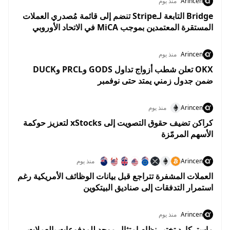
Arincen
منذ يوم
Bridge التابعة لـStripe تنضم إلى قائمة مُصدري العملات
المستقرة المعتمدين بموجب MiCA في الاتحاد الأوروبي
Arincen
منذ يوم
OKX تعلن شطب أزواج تداول GODS وPRCL وDUCK
ضمن جدول زمني يمتد حتى نوفمبر
Arincen
منذ يوم
كراكن تضيف حقوق التصويت إلى xStocks لتعزيز حوكمة
الأسهم المرمّزة
Arincen
منذ يوم
العملات المشفرة تتراجع قبل بيانات الوظائف الأمريكية رغم
استمرار التدفقات إلى صناديق البيتكوين
Arincen
منذ يوم
ماستركارد تختبر نظام امتثال موحد للمدفوعات بالعملات