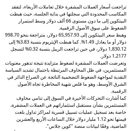
تراجعت أسعار العملات المشفرة خلال تعاملات الأربعاء، لتفقد
المكاسب المحدودة التي سجلتها في بداية الجلسة، حيث هبطت
البيتكوين إلى ما دون مستوى 66 ألف دولار وسط استمرار
الضغوط على سوق الأصول الرقمية.
وهبط سعر البيتكوين إلى 65,957.93 دولار، متراجعة بنحو 998.70
دولار أو ما يعادل 1.49%. كما هبطت الإيثريوم بنسبة 3.83% إلى
1,830.12 دولار، في حين تراجعت الريبل بنسبة 0.32% لتسجل
1.2177 دولار.
وتعرضت العملات المشفرة لضغوط متزايدة نتيجة تدهور معنويات
المستثمرين، في ظل المخاوف المرتبطة باحتمال تشديد السياسة
النقدية لمواجهة الضغوط التضخمية الناتجة عن الصراع الدائر في
الشرق الأوسط، وهو ما قلص شهية المخاطرة تجاه الأصول
الرقمية.
كما أشارت التحركات الأخيرة في السوق إلى تنامي مخاوف
المستثمرين بشأن مستقبل استثماراتهم في العملات المشفرة،
خاصة بعد تسجيل عمليات تسييل قسرية لمراكز تداول بلغت
قيمتها نحو 1.12 مليار دولار خلال الساعات الأربع والعشرين
الماضية، وفقًا لبيانات منصة "كوين جلاس".