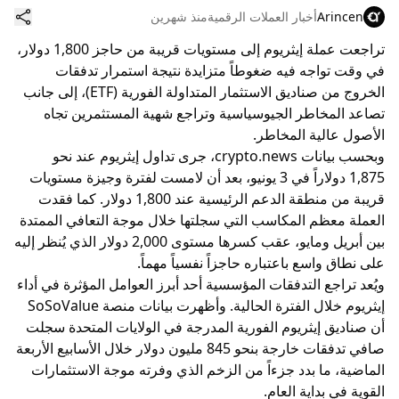
Arincen
أخبار العملات الرقمية
منذ شهرين
تراجعت عملة إيثريوم إلى مستويات قريبة من حاجز 1,800 دولار،
في وقت تواجه فيه ضغوطاً متزايدة نتيجة استمرار تدفقات
الخروج من صناديق الاستثمار المتداولة الفورية (ETF)، إلى جانب
تصاعد المخاطر الجيوسياسية وتراجع شهية المستثمرين تجاه
الأصول عالية المخاطر.
وبحسب بيانات
crypto.news
، جرى تداول إيثريوم عند نحو
1,875 دولاراً في 3 يونيو، بعد أن لامست لفترة وجيزة مستويات
قريبة من منطقة الدعم الرئيسية عند 1,800 دولار. كما فقدت
العملة معظم المكاسب التي سجلتها خلال موجة التعافي الممتدة
بين أبريل ومايو، عقب كسرها مستوى 2,000 دولار الذي يُنظر إليه
على نطاق واسع باعتباره حاجزاً نفسياً مهماً.
ويُعد تراجع التدفقات المؤسسية أحد أبرز العوامل المؤثرة في أداء
إيثريوم خلال الفترة الحالية. وأظهرت بيانات منصة SoSoValue
أن صناديق إيثريوم الفورية المدرجة في الولايات المتحدة سجلت
صافي تدفقات خارجة بنحو 845 مليون دولار خلال الأسابيع الأربعة
الماضية، ما بدد جزءاً من الزخم الذي وفرته موجة الاستثمارات
القوية في بداية العام.