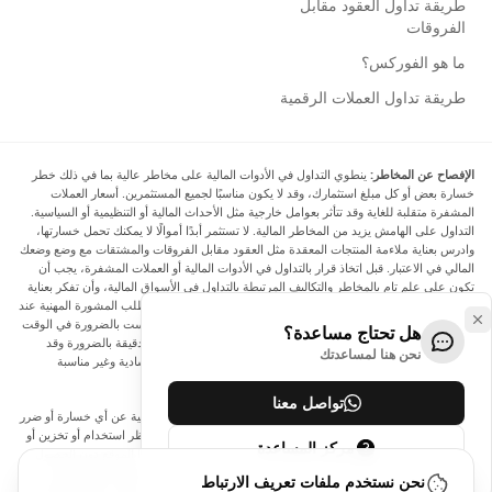
طريقة تداول العقود مقابل
الفروقات
ما هو الفوركس؟
طريقة تداول العملات الرقمية
الإفصاح عن المخاطر:
ينطوي التداول في الأدوات المالية على مخاطر عالية بما في ذلك خطر
خسارة بعض أو كل مبلغ استثمارك، وقد لا يكون مناسبًا لجميع المستثمرين. أسعار العملات
المشفرة متقلبة للغاية وقد تتأثر بعوامل خارجية مثل الأحداث المالية أو التنظيمية أو السياسية.
التداول على الهامش يزيد من المخاطر المالية. لا تستثمر أبدًا أموالًا لا يمكنك تحمل خسارتها،
وادرس بعناية ملاءمة المنتجات المعقدة مثل العقود مقابل الفروقات والمشتقات مع وضع وضعك
المالي في الاعتبار. قبل اتخاذ قرار بالتداول في الأدوات المالية أو العملات المشفرة، يجب أن
تكون على علم تام بالمخاطر والتكاليف المرتبطة بالتداول في الأسواق المالية، وأن تفكر بعناية
في أهدافك الاستثمارية ومستوى خبرتك ورغبتك في المخاطرة، وأن تطلب المشورة المهنية عند
الحاجة. تود Arincen أن تذكرك بأن البيانات الواردة في هذا الموقع ليست بالضرورة في الوقت
هل تحتاج مساعدة؟
الفعلي وليست دقيقة. البيانات والأسعار الموجودة على الموقع ليست دقيقة بالضرورة وقد
نحن هنا لمساعدتك
تختلف عن السعر الفعلي في أي سوق معينة، مما يعني أن الأسعار إرشادية وغير مناسبة
لأغراض التداول.
تواصل معنا
لن يتحمل Arincen وأي مزود للبيانات الواردة في هذا الموقع المسؤولية عن أي خسارة أو ضرر
نتيجة لتداولك، أو اعتمادك على المعلومات الواردة في هذا الموقع. يحظر استخدام أو تخزين أو
مركز المساعدة
إعادة إنتاج أو عرض أو تعديل أو نقل أو توزيع البيانات الموجودة في هذا الموقع دون الحصول
على إذن كتابي صريح مسبق من Arincen و/أو مزود البيانات. جميع حقوق الملكية الفكرية
نحن نستخدم ملفات تعريف الارتباط
محفوظة من قبل مقدمي الخدمة و/أو البورصة التي تقدم البيانات الواردة في هذا الموقع. قد