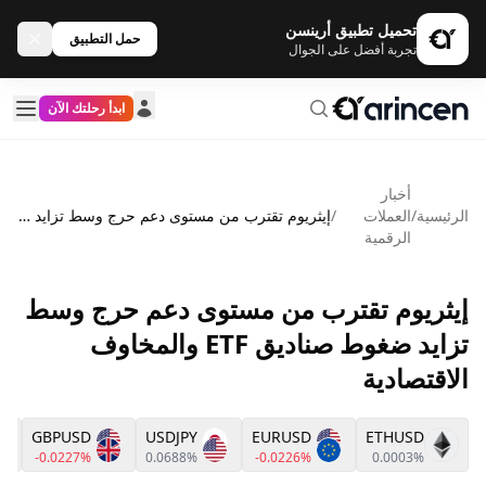
تحميل تطبيق أرينسن
حمل التطبيق
تجربة أفضل على الجوال
ابدأ رحلتك الآن
أخبار
الرئيسية
/
العملات
/
إيثريوم تقترب من مستوى دعم حرج وسط تزايد ضغوط صناديق ETF والمخاوف الاقتصادية
الرقمية
إيثريوم تقترب من مستوى دعم حرج وسط
تزايد ضغوط صناديق ETF والمخاوف
الاقتصادية
GBPUSD
USDJPY
EURUSD
ETHUSD
-0.0227%
0.0688%
-0.0226%
0.0003%