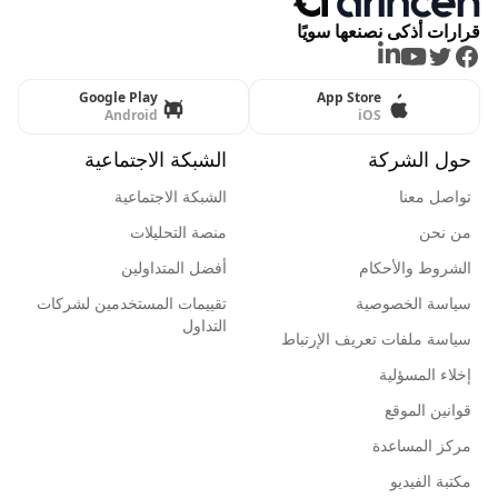
قرارات أذكى نصنعها سويًا
LinkedIn
Youtube
Twitter
Facebook
Google Play
App Store
Android
iOS
حول الشركة
الشبكة الاجتماعية
تواصل معنا
الشبكة الاجتماعية
من نحن
منصة التحليلات
الشروط والأحكام
أفضل المتداولين
سياسة الخصوصية
تقييمات المستخدمين لشركات
التداول
سياسة ملفات تعريف الإرتباط
إخلاء المسؤلية
قوانين الموقع
مركز المساعدة
مكتبة الفيديو