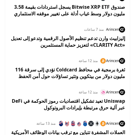
صندوق Bitwise XRP ETF يسجل استردادات بقيمة 3.58
مليون دولار وسط غياب أدلة على تغيير موقفه الاستثماري
من XRP
Arincen
منذ 7 ساعات
إليزابيث وارن تدعم تنظيم الأصول الرقمية وتدعو إلى تعديل
«CLARITY Act» لتعزيز حماية المستثمرين
Arincen
منذ 12 ساعة
ثغرة برمجية في محافظ Coldcard تؤدي إلى سرقة 116
مليون دولار من بيتكوين وتثير تساؤلات حول أمن الحفظ
الذاتي
Arincen
منذ 12 ساعة
Uniswap تعيد تشكيل اقتصاديات رموز الحوكمة في DeFi
عبر آلية حرق مرتبطة بإيرادات البروتوكول
Arincen
منذ 13 ساعة
العملات المشفرة تتباين مع ترقب بيانات الوظائف الأمريكية