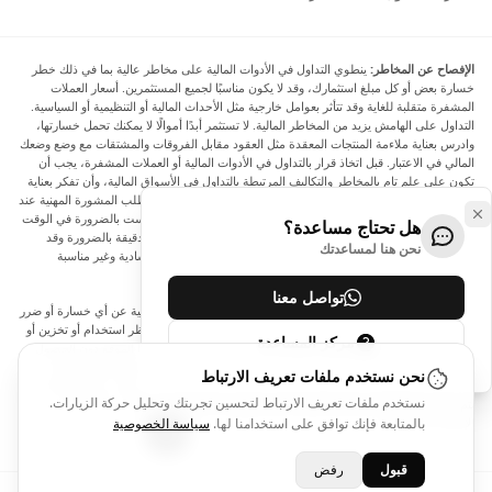
الإفصاح عن المخاطر:
ينطوي التداول في الأدوات المالية على مخاطر عالية بما في ذلك خطر
خسارة بعض أو كل مبلغ استثمارك، وقد لا يكون مناسبًا لجميع المستثمرين. أسعار العملات
المشفرة متقلبة للغاية وقد تتأثر بعوامل خارجية مثل الأحداث المالية أو التنظيمية أو السياسية.
التداول على الهامش يزيد من المخاطر المالية. لا تستثمر أبدًا أموالًا لا يمكنك تحمل خسارتها،
وادرس بعناية ملاءمة المنتجات المعقدة مثل العقود مقابل الفروقات والمشتقات مع وضع وضعك
المالي في الاعتبار. قبل اتخاذ قرار بالتداول في الأدوات المالية أو العملات المشفرة، يجب أن
تكون على علم تام بالمخاطر والتكاليف المرتبطة بالتداول في الأسواق المالية، وأن تفكر بعناية
في أهدافك الاستثمارية ومستوى خبرتك ورغبتك في المخاطرة، وأن تطلب المشورة المهنية عند
الحاجة. تود Arincen أن تذكرك بأن البيانات الواردة في هذا الموقع ليست بالضرورة في الوقت
هل تحتاج مساعدة؟
الفعلي وليست دقيقة. البيانات والأسعار الموجودة على الموقع ليست دقيقة بالضرورة وقد
نحن هنا لمساعدتك
تختلف عن السعر الفعلي في أي سوق معينة، مما يعني أن الأسعار إرشادية وغير مناسبة
لأغراض التداول.
تواصل معنا
لن يتحمل Arincen وأي مزود للبيانات الواردة في هذا الموقع المسؤولية عن أي خسارة أو ضرر
نتيجة لتداولك، أو اعتمادك على المعلومات الواردة في هذا الموقع. يحظر استخدام أو تخزين أو
مركز المساعدة
إعادة إنتاج أو عرض أو تعديل أو نقل أو توزيع البيانات الموجودة في هذا الموقع دون الحصول
على إذن كتابي صريح مسبق من Arincen و/أو مزود البيانات. جميع حقوق الملكية الفكرية
نحن نستخدم ملفات تعريف الارتباط
محفوظة من قبل مقدمي الخدمة و/أو البورصة التي تقدم البيانات الواردة في هذا الموقع. قد
نستخدم ملفات تعريف الارتباط لتحسين تجربتك وتحليل حركة الزيارات.
يتم تعويض Arincen من قبل المعلنين الذين يظهرون على الموقع، بناءً على تفاعلك مع
الإعلانات أو المعلنين.
بالمتابعة فإنك توافق على استخدامنا لها.
سياسة الخصوصية
قبول
رفض