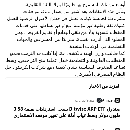
أوسع من تلك المسموح بها قانونيًا لبنوك الثقة التقليدية.
وتأتي هذه الانتقادات بعد أشهر من إصدار OCC موافقات
مشروطة لخمسة كيانات تعمل في قطاع الأصول الرقمية للعمل
كبنوك ثقة وطنية غير مؤمنة، مع تركيز نشاطها على خدمات
الحفظ والتسوية بدلًا من تلقي الودائع أو تقديم القروض، وهي
الخطوة التي أثارت انقسامًا متزايدًا بين المشرعين والجهات
التنظيمية في الولايات المتحدة.
كما طالبت وارن الهيئة بالكشف عمّا إذا كانت قد التزمت بجميع
المتطلبات القانونية والتنظيمية خلال عملية منح التراخيص، وسط
تصاعد الضغوط السياسية بشأن كيفية دمج شركات الكريبتو داخل
النظام المصرفي الأميركي.
المزيد من الاخبار
Arincen
منذ 9 ساعات
صندوق Bitwise XRP ETF يسجل استردادات بقيمة 3.58
مليون دولار وسط غياب أدلة على تغيير موقفه الاستثماري
من XRP