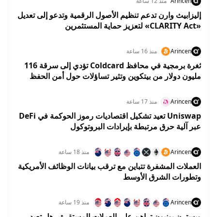
Arincen
منذ 12 ساعة
إليزابيث وارن تدعم تنظيم الأصول الرقمية وتدعو إلى تعديل
«CLARITY Act» لتعزيز حماية المستثمرين
Arincen
منذ 16 ساعة
ثغرة برمجية في محافظ Coldcard تؤدي إلى سرقة 116
مليون دولار من بيتكوين وتثير تساؤلات حول أمن الحفظ
الذاتي
Arincen
منذ 17 ساعة
Uniswap تعيد تشكيل اقتصاديات رموز الحوكمة في DeFi
عبر آلية حرق مرتبطة بإيرادات البروتوكول
Arincen
منذ 18 ساعة
العملات المشفرة تتباين مع ترقب بيانات الوظائف الأمريكية
وتطورات الشرق الأوسط
Arincen
منذ 19 ساعة
ويسترن يونيون تراهن على العملات المستقرة.. هل تعيد