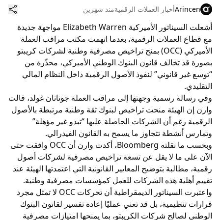
Arincen
أخبار العملات الرقمية
منذ شهرين
أشعلت السيناتور الأميركية Elizabeth Warren مواجهة جديدة
مع قطاع العملات الرقمية، بعدما اتهمت مكتب مراقب العملة
الأميركي (OCC) بمنح تراخيص مصرفية وطنية لشركات كريبتو
بصورة قد تخالف قانون البنوك الوطني الأميركي، محذّرة من
“توسع غير قانوني” لنفوذ الأصول الرقمية داخل النظام المالي
التقليدي.
وفي رسالة رسمية وجهتها إلى مراقب العملة جوناثان غولد، قالت
وارن إن الهيئة منحت تراخيص لبنوك ثقة وطنية مرتبطة بالأصول
الرقمية رغم أن الشركات الحاصلة عليها “تبدو غير مؤهلة”
وتمارس أنشطة تتجاوز ما يسمح به القانون الفيدرالي.
وبحسب ما نقلته Bloomberg، أكدت وارن أن OCC وافقت حتى
الآن على ما لا يقل عن تسعة تراخيص مصرفية لشركات أصول
رقمية، مطالبة بتوضيح المعايير القانونية التي اعتمدتها الهيئة عند
تقييم أهلية هذه الشركات للعمل كمؤسسات مصرفية وطنية.
واعتبرت السيناتور الديمقراطية أن تحركات OCC لا تمثل مجرد
قرارات تنظيمية، بل قد تعني عمليًا إعادة تفسير لقانون البنوك
الوطني لصالح شركات الكريبتو، بما يمنحها امتيازات مصرفية