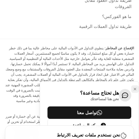
طريقة تداول العقود مقابل
الفروقات
ما هو الفوركس؟
طريقة تداول العملات الرقمية
الإفصاح عن المخاطر:
ينطوي التداول في الأدوات المالية على مخاطر عالية بما في ذلك خطر
خسارة بعض أو كل مبلغ استثمارك، وقد لا يكون مناسبًا لجميع المستثمرين. أسعار العملات
المشفرة متقلبة للغاية وقد تتأثر بعوامل خارجية مثل الأحداث المالية أو التنظيمية أو السياسية.
التداول على الهامش يزيد من المخاطر المالية. لا تستثمر أبدًا أموالًا لا يمكنك تحمل خسارتها،
وادرس بعناية ملاءمة المنتجات المعقدة مثل العقود مقابل الفروقات والمشتقات مع وضع وضعك
المالي في الاعتبار. قبل اتخاذ قرار بالتداول في الأدوات المالية أو العملات المشفرة، يجب أن
تكون على علم تام بالمخاطر والتكاليف المرتبطة بالتداول في الأسواق المالية، وأن تفكر بعناية
في أهدافك الاستثمارية ومستوى خبرتك ورغبتك في المخاطرة، وأن تطلب المشورة المهنية عند
الحاجة. تود Arincen أن تذكرك بأن البيانات الواردة في هذا الموقع ليست بالضرورة في الوقت
هل تحتاج مساعدة؟
الفعلي وليست دقيقة. البيانات والأسعار الموجودة على الموقع ليست دقيقة بالضرورة وقد
نحن هنا لمساعدتك
تختلف عن السعر الفعلي في أي سوق معينة، مما يعني أن الأسعار إرشادية وغير مناسبة
لأغراض التداول.
تواصل معنا
لن يتحمل Arincen وأي مزود للبيانات الواردة في هذا الموقع المسؤولية عن أي خسارة أو ضرر
نتيجة لتداولك، أو اعتمادك على المعلومات الواردة في هذا الموقع. يحظر استخدام أو تخزين أو
مركز المساعدة
إعادة إنتاج أو عرض أو تعديل أو نقل أو توزيع البيانات الموجودة في هذا الموقع دون الحصول
على إذن كتابي صريح مسبق من Arincen و/أو مزود البيانات. جميع حقوق الملكية الفكرية
نحن نستخدم ملفات تعريف الارتباط
محفوظة من قبل مقدمي الخدمة و/أو البورصة التي تقدم البيانات الواردة في هذا الموقع. قد