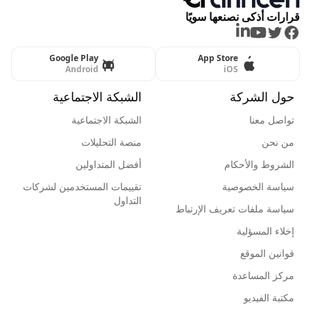
قرارات أذكى نصنعها سويًا
LinkedIn
Youtube
Twitter
Facebook
Google Play
App Store
Android
iOS
حول الشركة
الشبكة الاجتماعية
تواصل معنا
الشبكة الاجتماعية
من نحن
منصة التحليلات
الشروط والأحكام
أفضل المتداولين
سياسة الخصوصية
تقييمات المستخدمين لشركات
التداول
سياسة ملفات تعريف الإرتباط
إخلاء المسؤلية
قوانين الموقع
مركز المساعدة
مكتبة الفيديو