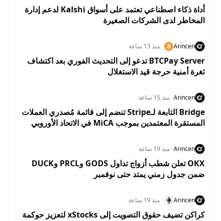
أداة ذكاء اصطناعي تعتمد على أسواق Kalshi لدعم إدارة
المخاطر لدى الشركات الصغيرة
Arincen
منذ 13 ساعة
BTCPay Server تدعو إلى التحديث الفوري بعد اكتشاف
ثغرة أمنية حرجة قيد الاستغلال
Arincen
منذ 15 ساعة
Bridge التابعة لـStripe تنضم إلى قائمة مُصدري العملات
المستقرة المعتمدين بموجب MiCA في الاتحاد الأوروبي
Arincen
منذ 19 ساعة
OKX تعلن شطب أزواج تداول GODS وPRCL وDUCK
ضمن جدول زمني يمتد حتى نوفمبر
Arincen
منذ 19 ساعة
كراكن تضيف حقوق التصويت إلى xStocks لتعزيز حوكمة