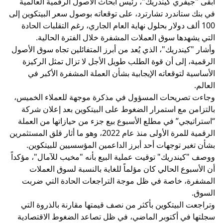
أبقى "جيفري كيندريك"، رئيس أبحاث الأصول الرقمية العالمية
في بنك ستاندرد تشارترد، على توقعاته بوصول سعر البيتكوين إلى
100 ألف دولار بحلول نهاية العام الجاري، رغم التقلبات الحادة
التي يشهدها سوق العملات المشفرة خلال الفترة الحالية.
وأشار "كيندريك"، الذي يُعد من أبرز المتفائلين تجاه سوق الأصول
الرقمية، إلى أن قوة الطلب طويل الأجل لا تزال تمثل الركيزة
الأساسية لتوقعاته الإيجابية بشأن العملة المشفرة الأكبر في
العالم.
وجاءت تصريحات المسؤول في مذكرة موجهة للعملاء الخميس،
بالتزامن مع استمرار الضغوط على البيتكوين بعد إعلان شركة
“استراتيجي” في مطلع الأسبوع بيع جزء من حيازاتها من العملة
الرقمية للمرة الأولى منذ عام 2022، وهو ما أثار قلق المستثمرين
بشأن تغير توجهات أحد أبرز الداعمين المؤسسيين للبيتكوين.
ووصف "كيندريك" توقيت عملية البيع بأنه "مخيب للآمال"، مؤكداً
أن الأسبوع الحالي كان مؤلماً للغاية بالنسبة لسوق العملات
المشفرة، خاصة في ظل موجة التراجعات الحادة التي ضربت
السوق.
وتراجعت البيتكوين بأكثر من نصف قيمتها مقارنة بالذروة التي
سجلتها في أكتوبر الماضي، في ظل تصاعد الضغوط الاقتصادية