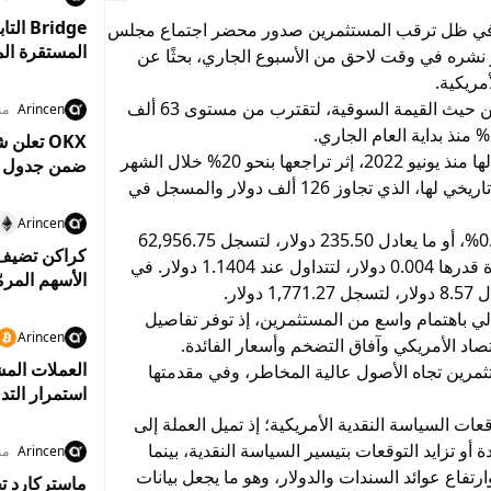
نين، في ظل ترقب المستثمرين صدور محضر اجتماع مجلس
المستقرة المعتمدين بم
ر نشره في وقت لاحق من الأسبوع الجاري، بحثًا عن
مريكية.
وارتفعت عملة البيتكوين، أكبر العملات المشفرة من حيث القيمة السوقية، لتقترب من مستوى 63 ألف
Arincen
منذ 2
ويأتي ذلك بعدما سجلت البيتكوين أسوأ أداء شهري لها منذ يونيو 2022، إثر تراجعها بنحو 20% خلال الشهر
ضمن جدول زم
الماضي، كما أنها لا تزال تتداول دون أعلى مستوى تاريخي لها، الذي تجاوز 126 ألف دولار والمسجل في
Arincen
وعلى صعيد التداولات، ارتفعت البيتكوين بنسبة 0.38%، أو ما يعادل 235.50 دولار، لتسجل 62,956.75
دولار، كما صعدت عملة الريبل بنسبة 0.35%، بزيادة قدرها 0.004 دولار، لتتداول عند 1.1404 دولار. في
الأسهم المرم
 باهتمام واسع من المستثمرين، إذ توفر تفاصيل
Arincen
تصاد الأمريكي وآفاق التضخم وأسعار الفائدة.
العملات المش
مرين تجاه الأصول عالية المخاطر، وفي مقدمتها
استمرار التد
عات السياسة النقدية الأمريكية؛ إذ تميل العملة إلى
و تزايد التوقعات بتيسير السياسة النقدية، بينما
Arincen
منذ 3
فاع عوائد السندات والدولار، وهو ما يجعل بيانات
ماستركارد تخ