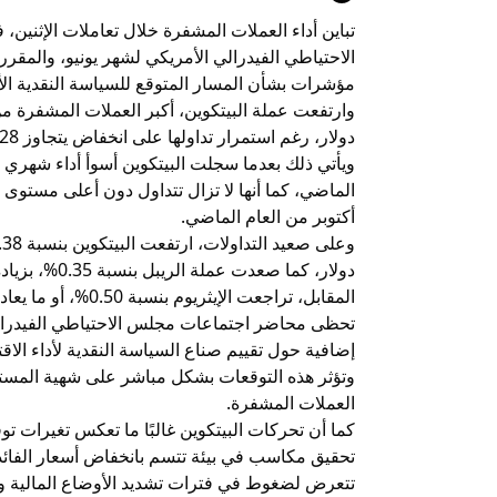
تباين أداء العملات المشفرة خلال تعاملات الإث
الاحتياطي الفيدرالي الأمريكي لشهر يونيو، والمقر
مؤشرات بشأن المسار المتوقع للسياسة النقدية الأ
دولار، رغم استمرار تداولها على انخفاض يتجاوز 28% منذ بداية العام الجاري.
أكتوبر من العام الماضي.
المقابل، تراجعت الإيثريوم بنسبة 0.50%، أو ما يعادل 8.57 دولار، لتسجل 1,771.27 دولار.
تحظى محاضر اجتماعات مجلس الاحتياطي الفيدرالي
إضافية حول تقييم صناع السياسة النقدية لأداء الاق
وتؤثر هذه التوقعات بشكل مباشر على شهية المستث
العملات المشفرة.
كما أن تحركات البيتكوين غالبًا ما تعكس تغيرات توق
تحقيق مكاسب في بيئة تتسم بانخفاض أسعار الفائدة أ
تتعرض لضغوط في فترات تشديد الأوضاع المالية وارت