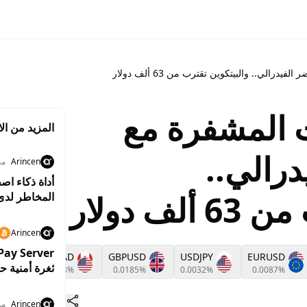
رالي.. والبيتكوين تقترب من 63 ألف دولار
ات المشفرة مع
المزيد من الا
رالي..
Arincen
منذ 5
ف دولار
المخاطر لدى
Arincen
D
USDCAD
GBPUSD
USDJPY
EURUSD
ثغرة أمنية ح
%
0.0108%
0.0185%
0.0032%
0.0087%
Arincen
منذ 9