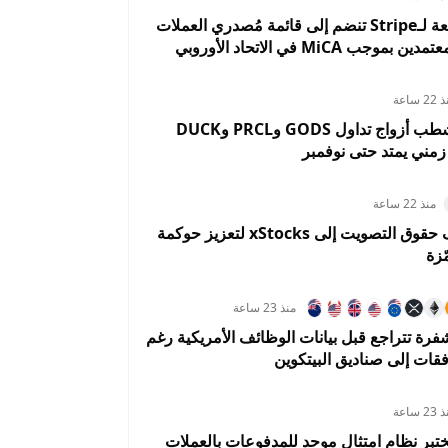
Bridge التابعة لـStripe تنضم إلى قائمة مُصدري العملات
وجب MiCA في الاتحاد الأوروبي
2 ساعة
OKX تعلن شطب أزواج تداول GODS وPRCL وDUCK
ني يمتد حتى نوفمبر
منذ 22 ساعة
كراكن تضيف حقوق التصويت إلى xStocks لتعزيز حوكمة
ّزة
منذ 23 ساعة
فرة تتراجع قبل بيانات الوظائف الأمريكية رغم
فقات إلى صناديق البيتكوين
2 ساعة
تبر نظام امتثال موحد للمدفوعات بالعملات