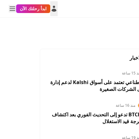
ابدأ رحلتك الآن
خبار
1 ساعة
أداة ذكاء اصطناعي تعتمد على أسواق Kalshi لدعم إدارة
 الشركات الصغيرة
منذ 16 ساعة
BTCPay Server تدعو إلى التحديث الفوري بعد اكتشاف
RUSD
USDTRY
AUDUSD
USDCHF
NZDUS
رجة قيد الاستغلال
4212%
0.0042%
0.0425%
0.0184%
0.0085
1 ساعة