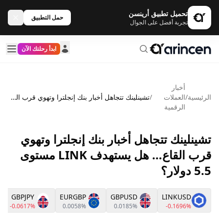
تحميل تطبيق أرينسن
حمل التطبيق
تجربة أفضل على الجوال
ابدأ رحلتك الآن
أخبار
الرئيسية
/
العملات
/
تشينلينك تتجاهل أخبار بنك إنجلترا وتهوي قرب القاع… هل يستهدف LINK مستوى 5.5 دولار؟
الرقمية
تشينلينك تتجاهل أخبار بنك إنجلترا وتهوي
قرب القاع… هل يستهدف LINK مستوى
5.5 دولار؟
GBPJPY
EURGBP
GBPUSD
LINKUSD
-0.0617%
0.0058%
0.0185%
-0.1696%