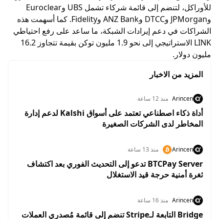
للأوراكل، لتنضم إلى قائمة شركاء تشمل UBS وEuroclear
وJPMorgan وDTCC وANZ Bank وFidelity. كما أسهمت هذه
الشراكات في دعم إيرادات الشبكة، ما ساعد على رفع احتياطي
LINK الاستراتيجي إلى نحو 1.9 مليون توكن بقيمة تتجاوز 16.2
مليون دولار.
المزيد من الاخبار
Arincen
منذ 12 ساعة
أداة ذكاء اصطناعي تعتمد على أسواق Kalshi لدعم إدارة
المخاطر لدى الشركات الصغيرة
Arincen
منذ 13 ساعة
BTCPay Server تدعو إلى التحديث الفوري بعد اكتشاف
ثغرة أمنية حرجة قيد الاستغلال
Arincen
منذ 16 ساعة
Bridge التابعة لـStripe تنضم إلى قائمة مُصدري العملات