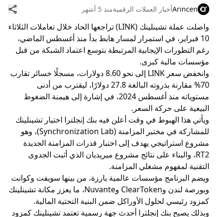
Arincen
أخبار العملات الرقمية
منذ 5 أشهر
واصلت عملة تشينلينك (LINK) تراجعها الحاد خلال تعاملات الثلاثاء
10 فبراير، في استمرار لمسار هابط بدأ منذ أغسطس الماضي،
رغم التطورات الإيجابية المرتبطة بتوسع اعتماد الشبكة من قبل
مؤسسات مالية كبرى.
وانخفض سعر LINK إلى نحو 8.60 دولارات، مسجلًا خسائر تقارب
70% مقارنة بذروته البالغة 27.8 دولارًا، ليقترب من أدنى
مستوياته منذ أغسطس 2024، في إشارة إلى هيمنة الضغوط
البيعية على حركة السعر.
ويأتي هذا الهبوط في وقت أعلن فيه بنك إنجلترا اختيار تشينلينك
للمشاركة في مختبر المزامنة (Synchronization Lab)، وهو
مشروع استراتيجي يهدف إلى اختبار قدرات المزامنة الجديدة
RT2، والبناء على نتائج مشروع ميريديان الذي أثبت الجدوى
التقنية لمفهوم مشغلي المزامنة.
ويضم البرنامج مؤسسات عالمية بارزة، من بينها سويفت وكوانت
وبورصة لندن وClearToken وNuvante، ما يعزز مكانة تشينلينك
كمزود رئيسي لحلول الأوراكل ضمن البنية التحتية المالية.
وبذلك يصبح بنك إنجلترا أحدث جهة رسمية تعتمد تشينلينك كمزود