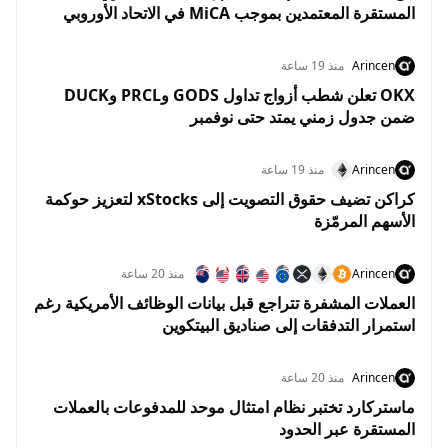
المستقرة المعتمدين بموجب MiCA في الاتحاد الأوروبي
Arincen
منذ 19 ساعة
OKX تعلن شطب أزواج تداول GODS وPRCL وDUCK
ضمن جدول زمني يمتد حتى نوفمبر
Arincen
منذ 19 ساعة
كراكن تضيف حقوق التصويت إلى xStocks لتعزيز حوكمة
الأسهم المرمّزة
Arincen
منذ 20 ساعة
العملات المشفرة تتراجع قبل بيانات الوظائف الأمريكية رغم
استمرار التدفقات إلى صناديق البيتكوين
Arincen
منذ 20 ساعة
ماستركارد تختبر نظام امتثال موحد للمدفوعات بالعملات
المستقرة عبر الحدود