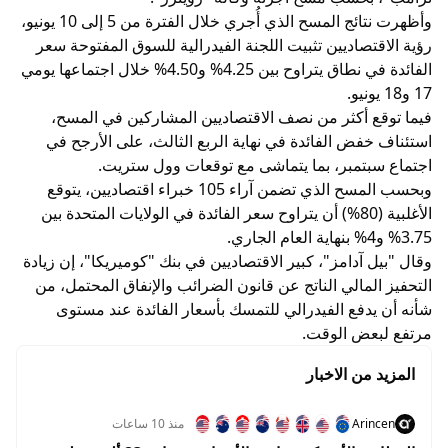
وأظهرت نتائج المسح الذي أُجري خلال الفترة من 5 إلى 10 يونيو،
رؤية الاقتصاديين تثبيت اللجنة الفيدرالية للسوق المفتوحة سعر
الفائدة في نطاق يتراوح بين 4.25% و4.50% خلال اجتماعها يومي
17 و18 يونيو.
فيما توقع أكثر من نصف الاقتصاديين المشاركين في المسح،
استئناف خفض الفائدة في نهاية الربع الثالث، على الأرجح في
اجتماع سبتمبر، بما يتماشى مع توقعات وول ستريت.
وبحسب المسح الذي تضمن آراء 105 خبراء اقتصاديين، يتوقع
الأغلبية (80%) أن يتراوح سعر الفائدة في الولايات المتحدة بين
3.75% و4% بنهاية العام الجاري.
وقال "بيل آدامز"، كبير الاقتصاديين في بنك "كوميريكا"، إن زيادة
التحفيز المالي الناتج عن قانون الضرائب والإنفاق المحتمل، من
شأنه أن يدفع الفيدرالي للتمسك بأسعار الفائدة عند مستوى
مرتفع لبعض الوقت.
المزيد من الاخبار
Arincen
منذ 10 ساعات