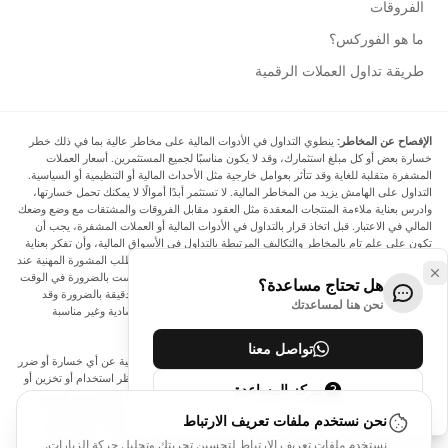
الفروقات
ما هو الفوركس؟
طريقة تداول العملات الرقمية
الإفصاح عن المخاطر:
ينطوي التداول في الأدوات المالية على مخاطر عالية بما في ذلك خطر
خسارة بعض أو كل مبلغ استثمارك، وقد لا يكون مناسبًا لجميع المستثمرين. أسعار العملات
المشفرة متقلبة للغاية وقد تتأثر بعوامل خارجية مثل الأحداث المالية أو التنظيمية أو السياسية.
التداول على الهامش يزيد من المخاطر المالية. لا تستثمر أبدًا أموالًا لا يمكنك تحمل خسارتها،
وادرس بعناية ملاءمة المنتجات المعقدة مثل العقود مقابل الفروقات والمشتقات مع وضع وضعك
المالي في الاعتبار. قبل اتخاذ قرار بالتداول في الأدوات المالية أو العملات المشفرة، يجب أن
تكون على علم تام بالمخاطر والتكاليف المرتبطة بالتداول في الأسواق المالية، وأن تفكر بعناية
في أهدافك الاستثمارية ومستوى خبرتك ورغبتك في المخاطرة، وأن تطلب المشورة المهنية عند
الحاجة. تود Arincen أن تذكرك بأن البيانات الواردة في هذا الموقع ليست بالضرورة في الوقت
هل تحتاج مساعدة؟
الفعلي وليست دقيقة. البيانات والأسعار الموجودة على الموقع ليست دقيقة بالضرورة وقد
نحن هنا لمساعدتك
تختلف عن السعر الفعلي في أي سوق معينة، مما يعني أن الأسعار إرشادية وغير مناسبة
لأغراض التداول.
تواصل معنا
لن يتحمل Arincen وأي مزود للبيانات الواردة في هذا الموقع المسؤولية عن أي خسارة أو ضرر
نتيجة لتداولك، أو اعتمادك على المعلومات الواردة في هذا الموقع. يحظر استخدام أو تخزين أو
مركز المساعدة
إعادة إنتاج أو عرض أو تعديل أو نقل أو توزيع البيانات الموجودة في هذا الموقع دون الحصول
على إذن كتابي صريح مسبق من Arincen و/أو مزود البيانات. جميع حقوق الملكية الفكرية
نحن نستخدم ملفات تعريف الارتباط
محفوظة من قبل مقدمي الخدمة و/أو البورصة التي تقدم البيانات الواردة في هذا الموقع. قد
نستخدم ملفات تعريف الارتباط لتحسين تجربتك وتحليل حركة الزيارات.
يتم تعويض Arincen من قبل المعلنين الذين يظهرون على الموقع، بناءً على تفاعلك مع