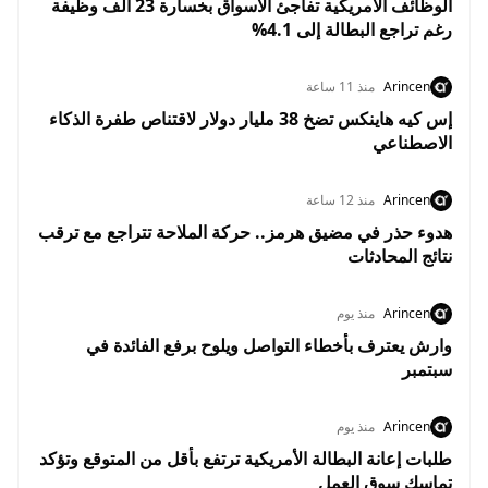
الوظائف الأمريكية تفاجئ الأسواق بخسارة 23 ألف وظيفة
رغم تراجع البطالة إلى 4.1%
Arincen
منذ 11 ساعة
إس كيه هاينكس تضخ 38 مليار دولار لاقتناص طفرة الذكاء
الاصطناعي
Arincen
منذ 12 ساعة
هدوء حذر في مضيق هرمز.. حركة الملاحة تتراجع مع ترقب
نتائج المحادثات
Arincen
منذ يوم
وارش يعترف بأخطاء التواصل ويلوح برفع الفائدة في
سبتمبر
Arincen
منذ يوم
طلبات إعانة البطالة الأمريكية ترتفع بأقل من المتوقع وتؤكد
تماسك سوق العمل