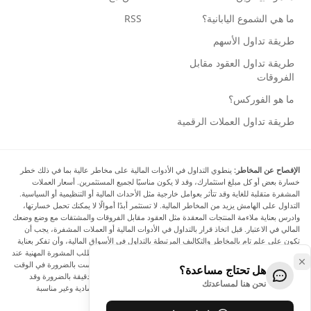
ما هي الشموع اليابانية؟
RSS
طريقة تداول الأسهم
طريقة تداول العقود مقابل
الفروقات
ما هو الفوركس؟
طريقة تداول العملات الرقمية
الإفصاح عن المخاطر:
ينطوي التداول في الأدوات المالية على مخاطر عالية بما في ذلك خطر
خسارة بعض أو كل مبلغ استثمارك، وقد لا يكون مناسبًا لجميع المستثمرين. أسعار العملات
المشفرة متقلبة للغاية وقد تتأثر بعوامل خارجية مثل الأحداث المالية أو التنظيمية أو السياسية.
التداول على الهامش يزيد من المخاطر المالية. لا تستثمر أبدًا أموالًا لا يمكنك تحمل خسارتها،
وادرس بعناية ملاءمة المنتجات المعقدة مثل العقود مقابل الفروقات والمشتقات مع وضع وضعك
المالي في الاعتبار. قبل اتخاذ قرار بالتداول في الأدوات المالية أو العملات المشفرة، يجب أن
تكون على علم تام بالمخاطر والتكاليف المرتبطة بالتداول في الأسواق المالية، وأن تفكر بعناية
في أهدافك الاستثمارية ومستوى خبرتك ورغبتك في المخاطرة، وأن تطلب المشورة المهنية عند
الحاجة. تود Arincen أن تذكرك بأن البيانات الواردة في هذا الموقع ليست بالضرورة في الوقت
هل تحتاج مساعدة؟
الفعلي وليست دقيقة. البيانات والأسعار الموجودة على الموقع ليست دقيقة بالضرورة وقد
نحن هنا لمساعدتك
تختلف عن السعر الفعلي في أي سوق معينة، مما يعني أن الأسعار إرشادية وغير مناسبة
لأغراض التداول.