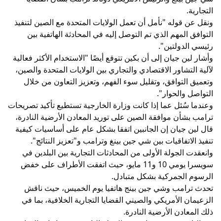
التجارية.
ونقل عن قوله "نأمل أن تعمل الولايات المتحدة مع الصين لتنفيذ
التوافق المهم الذي تم التوصل إليه في المحادثة الهاتفية بين
رئيسي الدولتين".
وأشار لين جيان إلى أن بكين تتوقع أيضًا "الاستخدام الأكثر فعالية
لآلية التشاور الاقتصادي والتجاري بين الولايات المتحدة والصين،
وتعميق التوافق، وتقليل سوء الفهم، وتعزيز التعاون من خلال
التواصل والحوار".
وعندما سُئل عما إذا كانت وزارة الخارجية تستطيع تأكيد تصريحات
ترامب بشأن موافقة الصين على توريد المعادن الأرضية النادرة،
قال لين جيان إن الجانبين اتفقا بشكل عام على أساسيات كيفية
تنفيذ الاتفاقيات بين شي جين بينغ وترامب و"تعزيز النتائج".
وانعقدت الجولة الأولى من المحادثات التجارية بين البلدين في
سويسرا يومي 10 و11 مايو، حيث اتفقت الأطراف على خفض
الرسوم الجمركية بشكل متبادل.
تحدث ترامب وشي جين بينج هاتفيا يوم الخميس، حيث ناقش
الزعيمان الأمريكي والصيني القضايا التجارية الخلافية، بما في
ذلك المعادن الأرضية النادرة.