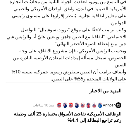
في التاسع من يونيو، انعقدت الجولة الثانية من محادثات التجارة
الأمريكية الصينية في لندن، واتفق الوفدان الأمريكي والصيني
على معايير اتفاقية تجارية، يُنتظر إقرارها على مستوى رئيسي
الدولتين.
وكتب ترامب لاحقًا على موقع "تروث سوشيال" للتواصل
الاجتماعي: "اتفاقنا مع الصين جاهز، ويتعين عليّ أنا والرئيس شي
جين بينغ إعطاء الضوء الأخضر النهائي".
وبحسب الرئيس الأمريكي، فإن مشروع الاتفاق، على وجه
الخصوص، سيحل مسألة إمدادات المعادن الأرضية النادرة من
الصين.
وأضاف ترامب أن الصين ستفرض رسوما جمركية بنسبة 10%
على الولايات المتحدة و55% على الصين.
المزيد من الاخبار
Arincen
منذ 10 ساعات
الوظائف الأمريكية تفاجئ الأسواق بخسارة 23 ألف وظيفة
رغم تراجع البطالة إلى 4.1%