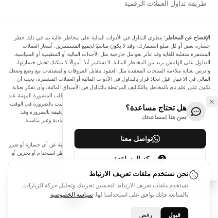
طريقة تداول العملات الرقمية
الإفصاح عن المخاطر:
ينطوي التداول في الأدوات المالية على مخاطر عالية بما في ذلك خطر
خسارة بعض أو كل مبلغ استثمارك، وقد لا يكون مناسبًا لجميع المستثمرين. أسعار العملات
المشفرة متقلبة للغاية وقد تتأثر بعوامل خارجية مثل الأحداث المالية أو التنظيمية أو السياسية.
التداول على الهامش يزيد من المخاطر المالية. لا تستثمر أبدًا أموالًا لا يمكنك تحمل خسارتها،
وادرس بعناية ملاءمة المنتجات المعقدة مثل العقود مقابل الفروقات والمشتقات مع وضع وضعك
المالي في الاعتبار. قبل اتخاذ قرار بالتداول في الأدوات المالية أو العملات المشفرة، يجب أن
تكون على علم تام بالمخاطر والتكاليف المرتبطة بالتداول في الأسواق المالية، وأن تفكر بعناية
في أهدافك الاستثمارية ومستوى خبرتك ورغبتك في المخاطرة، وأن تطلب المشورة المهنية عند
الحاجة. تود Arincen أن تذكرك بأن البيانات الواردة في هذا الموقع ليست بالضرورة في الوقت
هل تحتاج مساعدة؟
الفعلي وليست دقيقة. البيانات والأسعار الموجودة على الموقع ليست دقيقة بالضرورة وقد
نحن هنا لمساعدتك
تختلف عن السعر الفعلي في أي سوق معينة، مما يعني أن الأسعار إرشادية وغير مناسبة
لأغراض التداول.
تواصل معنا
لن يتحمل Arincen وأي مزود للبيانات الواردة في هذا الموقع المسؤولية عن أي خسارة أو ضرر
نتيجة لتداولك، أو اعتمادك على المعلومات الواردة في هذا الموقع. يحظر استخدام أو تخزين أو
مركز المساعدة
إعادة إنتاج أو عرض أو تعديل أو نقل أو توزيع البيانات الموجودة في هذا الموقع دون الحصول
على إذن كتابي صريح مسبق من Arincen و/أو مزود البيانات. جميع حقوق الملكية الفكرية
نحن نستخدم ملفات تعريف الارتباط
محفوظة من قبل مقدمي الخدمة و/أو البورصة التي تقدم البيانات الواردة في هذا الموقع. قد
نستخدم ملفات تعريف الارتباط لتحسين تجربتك وتحليل حركة الزيارات.
يتم تعويض Arincen من قبل المعلنين الذين يظهرون على الموقع، بناءً على تفاعلك مع
الإعلانات أو المعلنين.
بالمتابعة فإنك توافق على استخدامنا لها.
سياسة الخصوصية
قبول
رفض