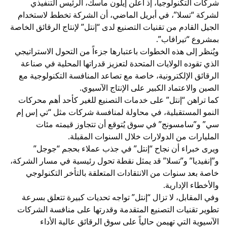
شركات التكنولوجيا، إذ أعلن إيلون ماسك، الرئيس التنفيذي
لشركة “تسلا”، في أبريل الماضي، أن الشركة تخطط لاستخدام
الجيل القادم من تقنيات التصنيع لدى “إنتل” لإنتاج الرقائق الخاصة
بمشروع “تيرافاب”.
ويُنظر إلى هذه الخطوات باعتبارها جزءاً من التحول الاستراتيجي
الذي تقوده الولايات المتحدة لتعزيز قدراتها المحلية في صناعة
الرقائق الإلكترونية، خاصة مع تصاعد المنافسة التكنولوجية مع
الصين والاعتماد الكبير على الإنتاج الآسيوي.
كما تراهن “إنتل” على خدمات التصنيع للغير كأحد أهم محركات
النمو المستقبلية، في محاولة لمنافسة شركات مثل “تي إس إم
سي” و”سامسونج” في سوق يُتوقع أن تتجاوز قيمته مئات
المليارات من الدولارات خلال السنوات المقبلة.
ويرى خبراء أن نجاح “إنتل” في جذب عملاء بحجم “جوجل”
و”إنفيديا” و”تسلا” قد يمثل نقطة تحول رئيسية في مسار الشركة،
خاصة بعد سنوات من الانتقادات المتعلقة بالتأخر التكنولوجي
والأخطاء الإدارية.
وفي المقابل، لا تزال “إنتل” تواجه تحديات كبيرة تتعلق بسرعة
تطوير تقنيات التصنيع المتقدمة وقدرتها على منافسة الشركات
الآسيوية التي تهيمن حالياً على سوق الرقائق عالية الأداء