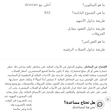
ما هو البيتكوين؟
أعلن مع Arincen
ما هي الشموع اليابانية؟
RSS
طريقة تداول الأسهم
طريقة تداول العقود مقابل
الفروقات
ما هو الفوركس؟
طريقة تداول العملات الرقمية
الإفصاح عن المخاطر:
ينطوي التداول في الأدوات المالية على مخاطر عالية بما في ذلك خطر
خسارة بعض أو كل مبلغ استثمارك، وقد لا يكون مناسبًا لجميع المستثمرين. أسعار العملات
المشفرة متقلبة للغاية وقد تتأثر بعوامل خارجية مثل الأحداث المالية أو التنظيمية أو السياسية.
التداول على الهامش يزيد من المخاطر المالية. لا تستثمر أبدًا أموالًا لا يمكنك تحمل خسارتها،
وادرس بعناية ملاءمة المنتجات المعقدة مثل العقود مقابل الفروقات والمشتقات مع وضع وضعك
المالي في الاعتبار. قبل اتخاذ قرار بالتداول في الأدوات المالية أو العملات المشفرة، يجب أن
تكون على علم تام بالمخاطر والتكاليف المرتبطة بالتداول في الأسواق المالية، وأن تفكر بعناية
في أهدافك الاستثمارية ومستوى خبرتك ورغبتك في المخاطرة، وأن تطلب المشورة المهنية عند
الحاجة. تود Arincen أن تذكرك بأن البيانات الواردة في هذا الموقع ليست بالضرورة في الوقت
هل تحتاج مساعدة؟
الفعلي وليست دقيقة. البيانات والأسعار الموجودة على الموقع ليست دقيقة بالضرورة وقد
نحن هنا لمساعدتك
تختلف عن السعر الفعلي في أي سوق معينة، مما يعني أن الأسعار إرشادية وغير مناسبة