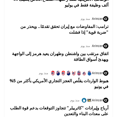
ألف وظيفة فقط في يوليو
Arincen
منذ يوم
ترامب: المفاوضات مع إيران تحقق تقدمًا.. ويحذر من
"ضربة قوية" إذا فشلت
Arincen
منذ يوم
اتفاق مرتقب بين واشنطن وطهران يعيد هرمز إلى الواجهة
ويهدئ أسواق الطاقة
Arincen
منذ يوم
هبوط الواردات يقلّص العجز التجاري الأمريكي بأكثر من 5%
في يونيو
Arincen
منذ يوم
أرباح وإيرادات "كاتربيلر" تتجاوز التوقعات بدعم قوة الطلب
على معدات البناء والتعدين