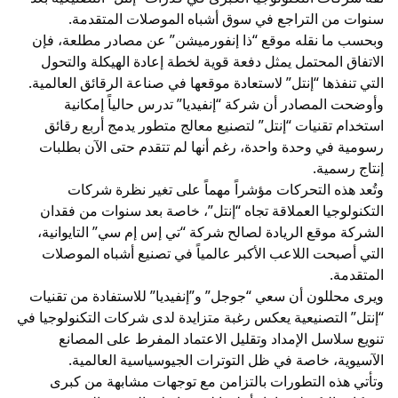
سنوات من التراجع في سوق أشباه الموصلات المتقدمة.
وبحسب ما نقله موقع “ذا إنفورميشن” عن مصادر مطلعة، فإن
الاتفاق المحتمل يمثل دفعة قوية لخطة إعادة الهيكلة والتحول
التي تنفذها “إنتل” لاستعادة موقعها في صناعة الرقائق العالمية.
وأوضحت المصادر أن شركة “إنفيديا” تدرس حالياً إمكانية
استخدام تقنيات “إنتل” لتصنيع معالج متطور يدمج أربع رقائق
رسومية في وحدة واحدة، رغم أنها لم تتقدم حتى الآن بطلبات
إنتاج رسمية.
وتُعد هذه التحركات مؤشراً مهماً على تغير نظرة شركات
التكنولوجيا العملاقة تجاه “إنتل”، خاصة بعد سنوات من فقدان
الشركة موقع الريادة لصالح شركة “تي إس إم سي” التايوانية،
التي أصبحت اللاعب الأكبر عالمياً في تصنيع أشباه الموصلات
المتقدمة.
ويرى محللون أن سعي “جوجل” و”إنفيديا” للاستفادة من تقنيات
“إنتل” التصنيعية يعكس رغبة متزايدة لدى شركات التكنولوجيا في
تنويع سلاسل الإمداد وتقليل الاعتماد المفرط على المصانع
الآسيوية، خاصة في ظل التوترات الجيوسياسية العالمية.
وتأتي هذه التطورات بالتزامن مع توجهات مشابهة من كبرى