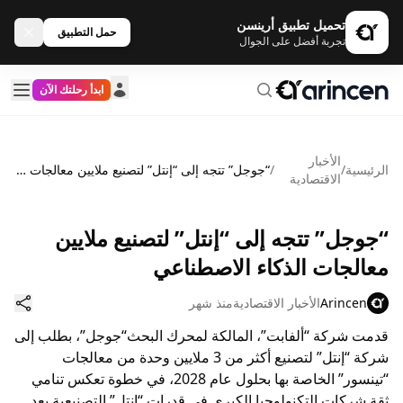
تحميل تطبيق أرينسن
حمل التطبيق
تجربة أفضل على الجوال
ابدأ رحلتك الآن
الأخبار
الرئيسية
/
/
“جوجل” تتجه إلى “إنتل” لتصنيع ملايين معالجات الذكاء الاصطناعي
الاقتصادية
“جوجل” تتجه إلى “إنتل” لتصنيع ملايين
معالجات الذكاء الاصطناعي
Arincen
الأخبار الاقتصادية
منذ شهر
قدمت شركة “ألفابت”، المالكة لمحرك البحث“جوجل”، بطلب إلى
شركة “إنتل” لتصنيع أكثر من 3 ملايين وحدة من معالجات
“تينسور” الخاصة بها بحلول عام 2028، في خطوة تعكس تنامي
ثقة شركات التكنولوجيا الكبرى في قدرات “إنتل” التصنيعية بعد