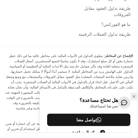
طريقة تداول العقود مقابل
الفروقات
ما هو الفوركس؟
طريقة تداول العملات الرقمية
الإفصاح عن المخاطر:
ينطوي التداول في الأدوات المالية على مخاطر عالية بما في ذلك خطر
خسارة بعض أو كل مبلغ استثمارك، وقد لا يكون مناسبًا لجميع المستثمرين. أسعار العملات
المشفرة متقلبة للغاية وقد تتأثر بعوامل خارجية مثل الأحداث المالية أو التنظيمية أو السياسية.
التداول على الهامش يزيد من المخاطر المالية. لا تستثمر أبدًا أموالًا لا يمكنك تحمل خسارتها،
وادرس بعناية ملاءمة المنتجات المعقدة مثل العقود مقابل الفروقات والمشتقات مع وضع وضعك
المالي في الاعتبار. قبل اتخاذ قرار بالتداول في الأدوات المالية أو العملات المشفرة، يجب أن
تكون على علم تام بالمخاطر والتكاليف المرتبطة بالتداول في الأسواق المالية، وأن تفكر بعناية
في أهدافك الاستثمارية ومستوى خبرتك ورغبتك في المخاطرة، وأن تطلب المشورة المهنية عند
الحاجة. تود Arincen أن تذكرك بأن البيانات الواردة في هذا الموقع ليست بالضرورة في الوقت
هل تحتاج مساعدة؟
الفعلي وليست دقيقة. البيانات والأسعار الموجودة على الموقع ليست دقيقة بالضرورة وقد
نحن هنا لمساعدتك
تختلف عن السعر الفعلي في أي سوق معينة، مما يعني أن الأسعار إرشادية وغير مناسبة
لأغراض التداول.
تواصل معنا
لن يتحمل Arincen وأي مزود للبيانات الواردة في هذا الموقع المسؤولية عن أي خسارة أو ضرر
نتيجة لتداولك، أو اعتمادك على المعلومات الواردة في هذا الموقع. يحظر استخدام أو تخزين أو
مركز المساعدة
إعادة إنتاج أو عرض أو تعديل أو نقل أو توزيع البيانات الموجودة في هذا الموقع دون الحصول