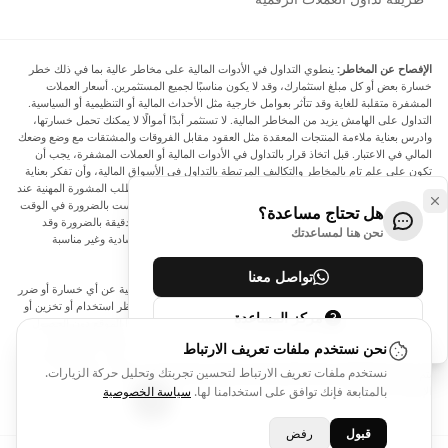
الإفصاح عن المخاطر:
ينطوي التداول في الأدوات المالية على مخاطر عالية بما في ذلك خطر
خسارة بعض أو كل مبلغ استثمارك، وقد لا يكون مناسبًا لجميع المستثمرين. أسعار العملات
المشفرة متقلبة للغاية وقد تتأثر بعوامل خارجية مثل الأحداث المالية أو التنظيمية أو السياسية.
التداول على الهامش يزيد من المخاطر المالية. لا تستثمر أبدًا أموالًا لا يمكنك تحمل خسارتها،
وادرس بعناية ملاءمة المنتجات المعقدة مثل العقود مقابل الفروقات والمشتقات مع وضع وضعك
المالي في الاعتبار. قبل اتخاذ قرار بالتداول في الأدوات المالية أو العملات المشفرة، يجب أن
تكون على علم تام بالمخاطر والتكاليف المرتبطة بالتداول في الأسواق المالية، وأن تفكر بعناية
في أهدافك الاستثمارية ومستوى خبرتك ورغبتك في المخاطرة، وأن تطلب المشورة المهنية عند
الحاجة. تود Arincen أن تذكرك بأن البيانات الواردة في هذا الموقع ليست بالضرورة في الوقت
هل تحتاج مساعدة؟
الفعلي وليست دقيقة. البيانات والأسعار الموجودة على الموقع ليست دقيقة بالضرورة وقد
نحن هنا لمساعدتك
تختلف عن السعر الفعلي في أي سوق معينة، مما يعني أن الأسعار إرشادية وغير مناسبة
لأغراض التداول.
تواصل معنا
لن يتحمل Arincen وأي مزود للبيانات الواردة في هذا الموقع المسؤولية عن أي خسارة أو ضرر
نتيجة لتداولك، أو اعتمادك على المعلومات الواردة في هذا الموقع. يحظر استخدام أو تخزين أو
مركز المساعدة
إعادة إنتاج أو عرض أو تعديل أو نقل أو توزيع البيانات الموجودة في هذا الموقع دون الحصول
على إذن كتابي صريح مسبق من Arincen و/أو مزود البيانات. جميع حقوق الملكية الفكرية
نحن نستخدم ملفات تعريف الارتباط
محفوظة من قبل مقدمي الخدمة و/أو البورصة التي تقدم البيانات الواردة في هذا الموقع. قد
نستخدم ملفات تعريف الارتباط لتحسين تجربتك وتحليل حركة الزيارات.
يتم تعويض Arincen من قبل المعلنين الذين يظهرون على الموقع، بناءً على تفاعلك مع
الإعلانات أو المعلنين.
بالمتابعة فإنك توافق على استخدامنا لها.
سياسة الخصوصية
قبول
رفض