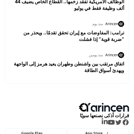
الوظائف الأمريكية تفقد زخمها.. القطاع الخاص يضيف 44
ألف وظيفة فقط في يوليو
Arincen
منذ يوم
ترامب: المفاوضات مع إيران تحقق تقدمًا.. ويحذر من
"ضربة قوية" إذا فشلت
Arincen
منذ يومين
اتفاق مرتقب بين واشنطن وطهران يعيد هرمز إلى الواجهة
ويهدئ أسواق الطاقة
قرارات أذكى نصنعها سويًا
LinkedIn
Youtube
Twitter
Facebook
Google Play
App Store