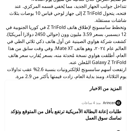
تتداخل جوانب الجهاز الجديد، مما يُخفي قسمه المركزي. عند
فتحه، يتحول Z TriFold إلى جهاز لوحي قياس 10 بوصات بثلاث
شاشات مستقلة.
وتخطط سامسونج لإطلاق هاتف Z TriFold في كوريا الجنوبية في
12 ديسمبر، بسعر 3.59 مليون وون (حوالي 2450 دولارا أمريكيًا).
كشفت شركة هواوي الصينية عن أول هاتف ذكي ثلاثي الطي في
العالم عام ٢٠٢٤، وهو هاتف Mate XT. وفي وقت سابق من هذا
العام، أطلقت هواوي نسخة مُحدثة منه، بسعر يُقارب سعر هاتف
Galaxy Z TriFold المُعلن عنه.
ارتفعت أسهم سامسونج للإلكترونيات بنسبة 2.6% عقب تداولات
يوم الثلاثاء. ومنذ بداية العام، زادت قيمتها بأكثر من 2.9 مرة.
المزيد من الاخبار
Arincen
منذ 4 ساعات
طلبات إعانة البطالة الأمريكية ترتفع بأقل من المتوقع وتؤكد
تماسك سوق العمل