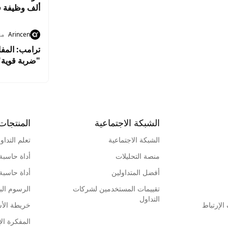
ألف وظيفة ف
Arincen
من
ترامب: المفا
"ضربة قوية"
الشبكة الاجتماعية
المنتجات
الشبكة الاجتماعية
تعلم التداو
منصة التحليلات
أداة حاسبة
أفضل المتداولين
أداة حاسبة
تقييمات المستخدمين لشركات
الرسوم البي
التداول
لإرتباط
خريطة الأ
المفكرة الإ