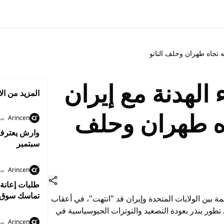
ه تجاه طهران وحلف الناتو
 الهدنة مع إيران
المزيد من الا
اه طهران وحلف
Arincen
منذ 3
وارش يعترف ب
سبتمبر
Arincen
منذ 7
طلبات إعانة 
تماسك سوق 
مة بين الولايات المتحدة وإيران قد "انتهت"، في أعقاب
 تطور ينذر بعودة التصعيد والتوترات الجيوسياسية في
Arincen
منذ 7