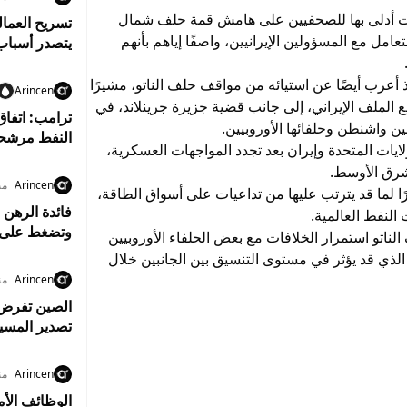
ت أدلى بها للصحفيين على هامش قمة حلف شمال
لتعامل مع المسؤولين الإيرانيين، واصفًا إياهم بأنهم
يتصدر أسبا
ذ أعرب أيضًا عن استيائه من مواقف حلف الناتو، مشيرًا
Arincen
 الملف الإيراني، إلى جانب قضية جزيرة جرينلاند، في
ترامب: اتفاق
ين واشنطن وحلفائها الأوروبيين.
النفط مرشحة
يات المتحدة وإيران بعد تجدد المواجهات العسكرية،
شرق الأوسط.
Arincen
من
ًا لما قد يترتب عليها من تداعيات على أسواق الطاقة،
فائدة الرهن 
النفط العالمية.
وتضغط على 
اتو استمرار الخلافات مع بعض الحلفاء الأوروبيين
الذي قد يؤثر في مستوى التنسيق بين الجانبين خلال
Arincen
من
تصدير المسي
Arincen
من