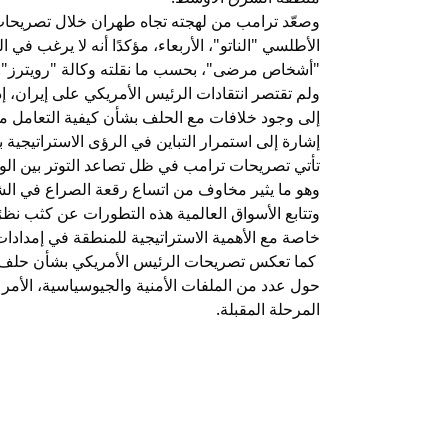
وصعّد ترامب من لهجته تجاه طهران خلال تصريحا
الأطلسي "الناتو"، الأربعاء، مؤكدًا أنه لا يرغب في ا
"أشخاص مرضى"، بحسب ما نقلته وكالة "رويترز".
ولم تقتصر انتقادات الرئيس الأمريكي على إيران، إ
إلى وجود خلافات مع الحلف بشأن كيفية التعامل مع
إشارة إلى استمرار التباين في الرؤى الاستراتيجية ب
تأتي تصريحات ترامب في ظل تصاعد التوتر بين الولا
وهو ما يثير مخاوف من اتساع رقعة الصراع في ال
وتتابع الأسواق العالمية هذه التطورات عن كثب نظر
خاصة مع الأهمية الاستراتيجية للمنطقة في إمدادات 
كما تعكس تصريحات الرئيس الأمريكي بشأن حلف الن
حول عدد من الملفات الأمنية والجيوسياسية، الأمر 
المرحلة المقبلة.