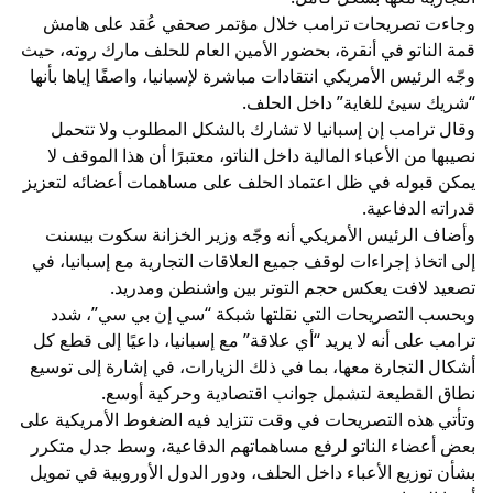
وجاءت تصريحات ترامب خلال مؤتمر صحفي عُقد على هامش
قمة الناتو في أنقرة، بحضور الأمين العام للحلف مارك روته، حيث
وجّه الرئيس الأمريكي انتقادات مباشرة لإسبانيا، واصفًا إياها بأنها
“شريك سيئ للغاية” داخل الحلف.
وقال ترامب إن إسبانيا لا تشارك بالشكل المطلوب ولا تتحمل
نصيبها من الأعباء المالية داخل الناتو، معتبرًا أن هذا الموقف لا
يمكن قبوله في ظل اعتماد الحلف على مساهمات أعضائه لتعزيز
قدراته الدفاعية.
وأضاف الرئيس الأمريكي أنه وجّه وزير الخزانة سكوت بيسنت
إلى اتخاذ إجراءات لوقف جميع العلاقات التجارية مع إسبانيا، في
تصعيد لافت يعكس حجم التوتر بين واشنطن ومدريد.
وبحسب التصريحات التي نقلتها شبكة “سي إن بي سي”، شدد
ترامب على أنه لا يريد “أي علاقة” مع إسبانيا، داعيًا إلى قطع كل
أشكال التجارة معها، بما في ذلك الزيارات، في إشارة إلى توسيع
نطاق القطيعة لتشمل جوانب اقتصادية وحركية أوسع.
وتأتي هذه التصريحات في وقت تتزايد فيه الضغوط الأمريكية على
بعض أعضاء الناتو لرفع مساهماتهم الدفاعية، وسط جدل متكرر
بشأن توزيع الأعباء داخل الحلف، ودور الدول الأوروبية في تمويل