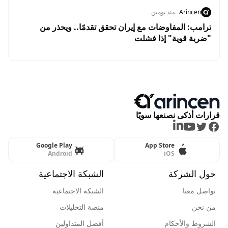
Arincen
منذ يومين
ترامب: المفاوضات مع إيران تحقق تقدمًا.. ويحذر من
"ضربة قوية" إذا فشلت
قرارات أذكى نصنعها سويًا
LinkedIn
Youtube
Twitter
Facebook
Google Play
App Store
Android
iOS
حول الشركة
الشبكة الاجتماعية
تواصل معنا
الشبكة الاجتماعية
من نحن
منصة التحليلات
الشروط والأحكام
أفضل المتداولين