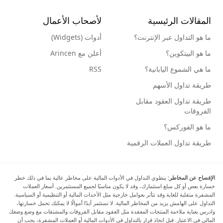
المقالات الرئيسية
لأصحاب الأعمال
ما هو التداول عبر الإنترنت؟
أدوات (Widgets)
ما هو البيتكوين؟
أعلن مع Arincen
ما هي الشموع اليابانية؟
RSS
طريقة تداول الأسهم
طريقة تداول العقود مقابل
الفروقات
ما هو الفوركس؟
طريقة تداول العملات الرقمية
الإفصاح عن المخاطر:
ينطوي التداول في الأدوات المالية على مخاطر عالية بما في ذلك خطر
خسارة بعض أو كل مبلغ استثمارك، وقد لا يكون مناسبًا لجميع المستثمرين. أسعار العملات
المشفرة متقلبة للغاية وقد تتأثر بعوامل خارجية مثل الأحداث المالية أو التنظيمية أو السياسية.
التداول على الهامش يزيد من المخاطر المالية. لا تستثمر أبدًا أموالًا لا يمكنك تحمل خسارتها،
وادرس بعناية ملاءمة المنتجات المعقدة مثل العقود مقابل الفروقات والمشتقات مع وضع وضعك
المالي في الاعتبار. قبل اتخاذ قرار بالتداول في الأدوات المالية أو العملات المشفرة، يجب أن