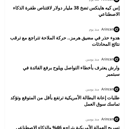
إس كيه هاينكس تضخ 38 مليار دولار لاقتناص طفرة الذكاء
الاصطناعي
Arincen
منذ يوم
هدوء حذر في مضيق هرمز.. حركة الملاحة تتراجع مع ترقب
نتائج المحادثات
Arincen
منذ يومين
وارش يعترف بأخطاء التواصل ويلوح برفع الفائدة في
سبتمبر
Arincen
منذ يومين
طلبات إعانة البطالة الأمريكية ترتفع بأقل من المتوقع وتؤكد
تماسك سوق العمل
Arincen
منذ يومين
تسريح العمالة الأمريكية يتراجع 46% والذكاء الاصطناعي