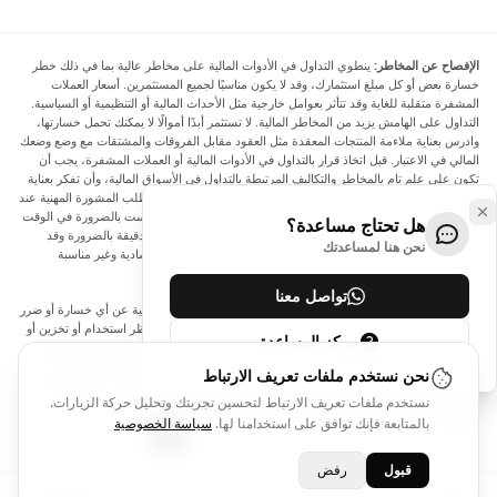
الإفصاح عن المخاطر:
ينطوي التداول في الأدوات المالية على مخاطر عالية بما في ذلك خطر
خسارة بعض أو كل مبلغ استثمارك، وقد لا يكون مناسبًا لجميع المستثمرين. أسعار العملات
المشفرة متقلبة للغاية وقد تتأثر بعوامل خارجية مثل الأحداث المالية أو التنظيمية أو السياسية.
التداول على الهامش يزيد من المخاطر المالية. لا تستثمر أبدًا أموالًا لا يمكنك تحمل خسارتها،
وادرس بعناية ملاءمة المنتجات المعقدة مثل العقود مقابل الفروقات والمشتقات مع وضع وضعك
المالي في الاعتبار. قبل اتخاذ قرار بالتداول في الأدوات المالية أو العملات المشفرة، يجب أن
تكون على علم تام بالمخاطر والتكاليف المرتبطة بالتداول في الأسواق المالية، وأن تفكر بعناية
في أهدافك الاستثمارية ومستوى خبرتك ورغبتك في المخاطرة، وأن تطلب المشورة المهنية عند
الحاجة. تود Arincen أن تذكرك بأن البيانات الواردة في هذا الموقع ليست بالضرورة في الوقت
هل تحتاج مساعدة؟
الفعلي وليست دقيقة. البيانات والأسعار الموجودة على الموقع ليست دقيقة بالضرورة وقد
نحن هنا لمساعدتك
تختلف عن السعر الفعلي في أي سوق معينة، مما يعني أن الأسعار إرشادية وغير مناسبة
لأغراض التداول.
تواصل معنا
لن يتحمل Arincen وأي مزود للبيانات الواردة في هذا الموقع المسؤولية عن أي خسارة أو ضرر
نتيجة لتداولك، أو اعتمادك على المعلومات الواردة في هذا الموقع. يحظر استخدام أو تخزين أو
مركز المساعدة
إعادة إنتاج أو عرض أو تعديل أو نقل أو توزيع البيانات الموجودة في هذا الموقع دون الحصول
على إذن كتابي صريح مسبق من Arincen و/أو مزود البيانات. جميع حقوق الملكية الفكرية
نحن نستخدم ملفات تعريف الارتباط
محفوظة من قبل مقدمي الخدمة و/أو البورصة التي تقدم البيانات الواردة في هذا الموقع. قد
نستخدم ملفات تعريف الارتباط لتحسين تجربتك وتحليل حركة الزيارات.
يتم تعويض Arincen من قبل المعلنين الذين يظهرون على الموقع، بناءً على تفاعلك مع
الإعلانات أو المعلنين.
بالمتابعة فإنك توافق على استخدامنا لها.
سياسة الخصوصية
قبول
رفض