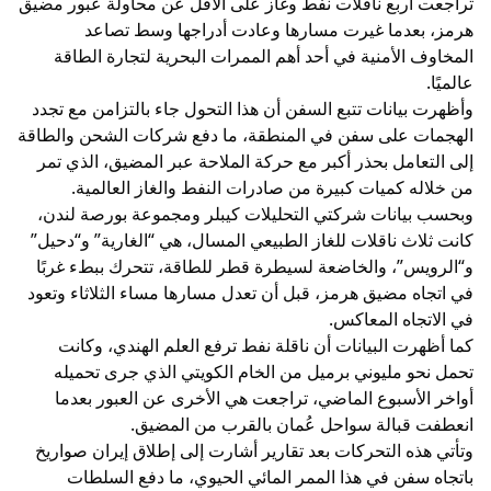
تراجعت أربع ناقلات نفط وغاز على الأقل عن محاولة عبور مضيق
هرمز، بعدما غيرت مسارها وعادت أدراجها وسط تصاعد
المخاوف الأمنية في أحد أهم الممرات البحرية لتجارة الطاقة
عالميًا.
وأظهرت بيانات تتبع السفن أن هذا التحول جاء بالتزامن مع تجدد
الهجمات على سفن في المنطقة، ما دفع شركات الشحن والطاقة
إلى التعامل بحذر أكبر مع حركة الملاحة عبر المضيق، الذي تمر
من خلاله كميات كبيرة من صادرات النفط والغاز العالمية.
وبحسب بيانات شركتي التحليلات كيبلر ومجموعة بورصة لندن،
كانت ثلاث ناقلات للغاز الطبيعي المسال، هي “الغارية” و“دحيل”
و“الرويس”، والخاضعة لسيطرة قطر للطاقة، تتحرك ببطء غربًا
في اتجاه مضيق هرمز، قبل أن تعدل مسارها مساء الثلاثاء وتعود
في الاتجاه المعاكس.
كما أظهرت البيانات أن ناقلة نفط ترفع العلم الهندي، وكانت
تحمل نحو مليوني برميل من الخام الكويتي الذي جرى تحميله
أواخر الأسبوع الماضي، تراجعت هي الأخرى عن العبور بعدما
انعطفت قبالة سواحل عُمان بالقرب من المضيق.
وتأتي هذه التحركات بعد تقارير أشارت إلى إطلاق إيران صواريخ
باتجاه سفن في هذا الممر المائي الحيوي، ما دفع السلطات