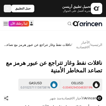
تحميل تطبيق أرينسن
حمل التطبيق
تجربة أفضل على الجوال
ابدأ رحلتك الآن
الأخبار
الرئيسية
/
/
ناقلات نفط وغاز تتراجع عن عبور هرمز مع تصاعد المخاطر الأمنية
الاقتصادية
ناقلات نفط وغاز تتراجع عن عبور هرمز مع
تصاعد المخاطر الأمنية
GASUSD
OILUSD
0.010257111597381%
-0.004929450483019%
Arincen
الأخبار الاقتصادية
منذ شهر