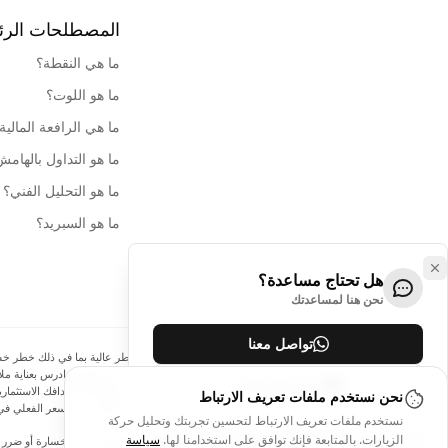
المصطلحات الرئ
ما هي النقطة؟
ما هو اللوت؟
ما هي الرافعة المالية
ما هو التداول بالهام
ما هو التحليل الفني؟
ما هو السبريد؟
هل تحتاج مساعدة؟
نحن هنا لمساعدتك
تواصل معنا
الإفصاح عن المخاطر:
ينطوي التداول في الأدوات المالية على مخاطر عالية بما في ذلك خطر خسارة 
الهامش يزيد من المخاطر المالية. لا تستثمر أبدًا أموالًا لا يمكنك تحمل خسارتها، وادرس بعناية
مركز المساعدة
نحن نستخدم ملفات تعريف الارتباط
البيانات والأسعار الموجودة على الموقع ليست دقيقة بالضرورة وقد تختلف عن السعر الفعلي في 
نستخدم ملفات تعريف الارتباط لتحسين تجربتك وتحليل حركة
الزيارات. بالمتابعة فإنك توافق على استخدامنا لها.
سياسة
لن يتحمل Arincen وأي مزود للبيانات الواردة في هذا الموقع المسؤولية عن أي خسا