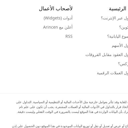
الرئيسية
لأصحاب الأعمال
ول عبر الإنترنت؟
أدوات (Widgets)
كوين؟
أعلن مع Arincen
ع اليابانية؟
RSS
ل الأسهم
ل العقود مقابل الفروقات
وركس؟
ل العملات الرقمية
ية وقد تتأثر بعوامل خارجية مثل الأحداث المالية أو التنظيمية أو السياسية. التداول على
اتخاذ قرار بالتداول في الأدوات المالية أو العملات المشفرة، يجب أن تكون على علم تام
المرتبطة بالتداول في الأسواق المالية، وأن تفكر بعناية في أهدافك الاستثمارية ومستوى خبرتك ورغبتك في المخاطرة، وأن تطلب المشورة المهنية عند الحاجة. تود Arincen أن تذكرك بأن البيانات الواردة في هذا الموقع ليست بالضرورة في الوقت الفعلي وليست دقيقة.
دة إنتاج أو عرض أو تعديل أو نقل أو توزيع البيانات الموجودة في هذا الموقع دون الحصول على إذن