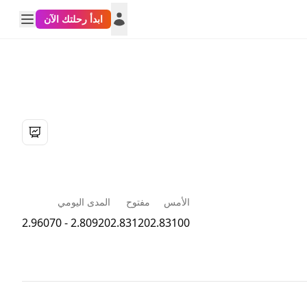
ابدأ رحلتك الآن
الأمس
مفتوح
المدى اليومي
2.80920 - 2.96070
2.83120
2.83100