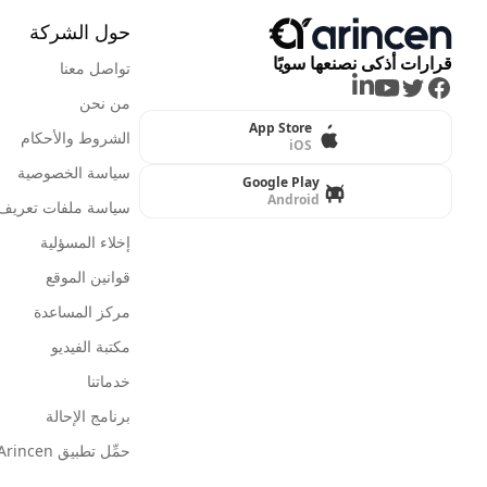
حول الشركة
قرارات أذكى نصنعها سويًا
تواصل معنا
LinkedIn
Youtube
Twitter
Facebook
من نحن
App Store
الشروط والأحكام
iOS
سياسة الخصوصية
Google Play
Android
سياسة ملفات تعريف ا
إخلاء المسؤلية
قوانين الموقع
مركز المساعدة
مكتبة الفيديو
خدماتنا
برنامج الإحالة
حمِّل تطبيق Arincen