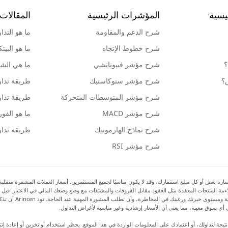
يسية
المؤشرات الرئيسية
المقالات 
شرح الدعم والمقاومة
ما هو التدا
شرح خطوط الإتجاه
ما هو البيت
؟
شرح مؤشر فيبوناتشي
ما هي الشمو
ش؟
شرح مؤشر ستوكاستيك
طريقة تداو
شرح مؤشر المتوسطات المتحركة
طريقة تداو
شرح مؤشر MACD
ما هو الف
شرح نماذج الهارمونيك
طريقة تداو
شرح مؤشر RSI
بعض أو كل مبلغ استثمارك، وقد لا يكون مناسبًا لجميع المستثمرين. أسعار العملات المشفرة متقلبة للغا
 ملاءمة المنتجات المعقدة مثل العقود مقابل الفروقات والمشتقات مع وضع وضعك المالي في الاعتبار. قبل 
بالمخاطر والتكاليف 
أي سوق معينة، مما يعني أن الأسعار إرشادية وغير مناسبة لأغراض التداول.
رة أو ضرر نتيجة لتداولك، أو اعتمادك على المعلومات الواردة في هذا الموقع. يحظر استخدام أو تخزين أو إعا