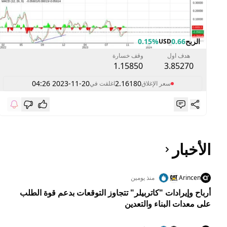
الربح
0.66
0.15%
USD
هدف اول
وقف خسارة
1.15850
3.85270
2023-11-20 04:26
2.16180
سعر الإغلاق
اغلقت في
الأخبار
Arincen
منذ يومين
أرباح وإيرادات "كاتربيلر" تتجاوز التوقعات بدعم قوة الطلب
على معدات البناء والتعدين