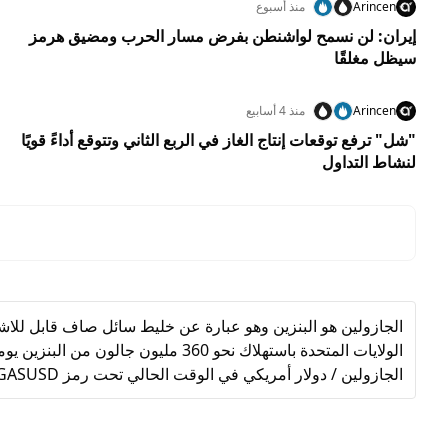
Arincen
منذ أسبوع
إيران: لن نسمح لواشنطن بفرض مسار الحرب ومضيق هرمز
سيظل مغلقًا
Arincen
منذ 4 أسابيع
"شل" ترفع توقعات إنتاج الغاز في الربع الثاني وتتوقع أداءً قويًا
لنشاط التداول
الجازولين هو البنزين وهو عبارة عن خليط سائل صاف قابل للا
الولايات المتحدة باستهلاك نحو 360 
الجازولين / دولار أمريكي في الوقت الحالي تحت رمز GASUSD.