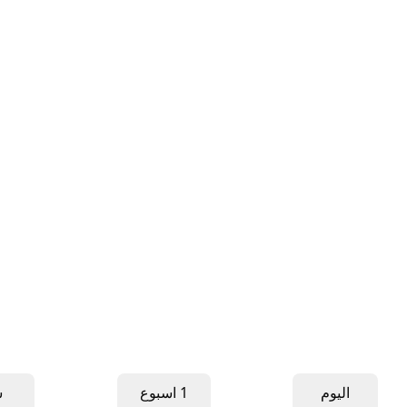
اليوم
1 اسبوع
ش