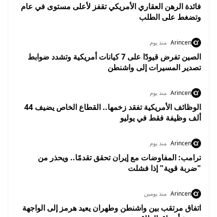
فائدة الرهن العقاري الأمريكي تقفز لأعلى مستوى في عام
وتضغط على الطلب
Arincen
منذ يوم
الصين تفرض قيودًا على 7 كيانات أمريكية وتشدد ضوابط
تصدير المسيرات إلى واشنطن
Arincen
منذ يوم
الوظائف الأمريكية تفقد زخمها.. القطاع الخاص يضيف 44
ألف وظيفة فقط في يوليو
Arincen
منذ يوم
ترامب: المفاوضات مع إيران تحقق تقدمًا.. ويحذر من
"ضربة قوية" إذا فشلت
Arincen
منذ يومين
اتفاق مرتقب بين واشنطن وطهران يعيد هرمز إلى الواجهة