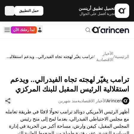
تحميل تطبيق أرينسن
حمل التطبيق
تجربة أفضل على الجوال
ابدأ رحلتك الآن
الأخبار
الرئيسية
/
/
ترامب يغيّر لهجته تجاه الفيدرالي.. ويدعم استقلالية الرئيس المقبل للبنك المركزي
الاقتصادية
ترامب يغيّر لهجته تجاه الفيدرالي.. ويدعم
استقلالية الرئيس المقبل للبنك المركزي
Arincen
الأخبار الاقتصادية
منذ شهرين
أظهر الرئيس الأمريكي دونالد ترامب تحولًا لافتًا في طريقة تعامله
مع مجلس الاحتياطي الفيدرالي، بعدما لمح إلى منح رئيس
المجلس المقبل، كيفن وارش، مساحة أكبر من الحرية في إدارة
السياسة النقدية، عقب فترة طويلة من الضغوط العلنية التي