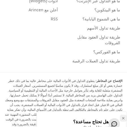
ما هو التداول عبر الإنترنت؟
أدوات (Widgets)
ما هو البيتكوين؟
أعلن مع Arincen
ما هي الشموع اليابانية؟
RSS
طريقة تداول الأسهم
طريقة تداول العقود مقابل
الفروقات
ما هو الفوركس؟
طريقة تداول العملات الرقمية
الإفصاح عن المخاطر:
ينطوي التداول في الأدوات المالية على مخاطر عالية بما في ذلك خطر
خسارة بعض أو كل مبلغ استثمارك، وقد لا يكون مناسبًا لجميع المستثمرين. أسعار العملات
المشفرة متقلبة للغاية وقد تتأثر بعوامل خارجية مثل الأحداث المالية أو التنظيمية أو السياسية.
التداول على الهامش يزيد من المخاطر المالية. لا تستثمر أبدًا أموالًا لا يمكنك تحمل خسارتها،
وادرس بعناية ملاءمة المنتجات المعقدة مثل العقود مقابل الفروقات والمشتقات مع وضع وضعك
المالي في الاعتبار. قبل اتخاذ قرار بالتداول في الأدوات المالية أو العملات المشفرة، يجب أن
تكون على علم تام بالمخاطر والتكاليف المرتبطة بالتداول في الأسواق المالية، وأن تفكر بعناية
في أهدافك الاستثمارية ومستوى خبرتك ورغبتك في المخاطرة، وأن تطلب المشورة المهنية عند
الحاجة. تود Arincen أن تذكرك بأن البيانات الواردة في هذا الموقع ليست بالضرورة في الوقت
هل تحتاج مساعدة؟
الفعلي وليست دقيقة. البيانات والأسعار الموجودة على الموقع ليست دقيقة بالضرورة وقد