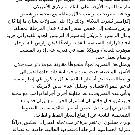
مارسها البيت الأبيض على البنك المركزي الأمريكي.
وجاءت تصريحات ترامب خلال مقابلة مع صحيفة واشنطن
إكزامينر نُشرت الثلاثاء، وذلك ردًا على تساؤلات بشأن ما إذا كان
وارش سيتجه إلى خفض أسعار الفائدة خلال المرحلة المقبلة.
وقال الرئيس الأمريكي إنه سيترك للرئيس الجديد للفيدرالي حرية
اتخاذ قرارات السياسة النقدية، واصفًا كيفن وارش بأنه “رجل
موهوب للغاية”، ومؤكدًا ثقته في قدرته على إدارة المنصب
والقيام بعمل جيد.
ويمثل هذا التصريح تحولًا ملحوظًا مقارنة بموقف ترامب خلال
الأشهر الماضية، حيث اعتاد توجيه انتقادات حادة للفيدرالي
والمطالبة بخفض أسعار الفائدة بشكل متكرر، في إطار سعيه
لدعم النمو الاقتصادي وتقليل أعباء الدين الأمريكي.
وتأتي هذه التصريحات بعد مقابلة أخرى أجراها ترامب مع مجلة
فورتشن، قال خلالها إن استمرار الحرب مع إيران قد يدفع
الفيدرالي إلى تأجيل خفض أسعار الفائدة، بسبب الضغوط
التضخمية الناتجة عن ارتفاع أسعار النفط والطاقة.
ويرى محللون أن تغير نبرة ترامب تجاه الفيدرالي يعكس إدراكًا
متزايدًا لحساسية المرحلة الاقتصادية الحالية، خاصة مع تصاعد