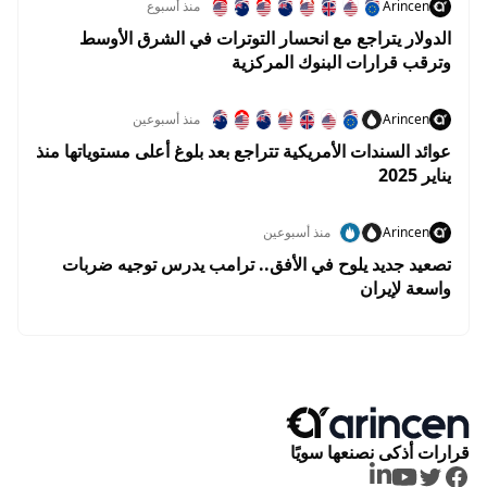
Arincen
منذ أسبوع
الدولار يتراجع مع انحسار التوترات في الشرق الأوسط
وترقب قرارات البنوك المركزية
Arincen
منذ أسبوعين
عوائد السندات الأمريكية تتراجع بعد بلوغ أعلى مستوياتها منذ
يناير 2025
Arincen
منذ أسبوعين
تصعيد جديد يلوح في الأفق.. ترامب يدرس توجيه ضربات
واسعة لإيران
قرارات أذكى نصنعها سويًا
LinkedIn
Youtube
Twitter
Facebook