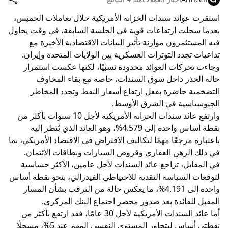
استقرت عوائد سندات الخزانة الأمريكية خلال تعاملات الخميس،
بعدما سجلت ارتفاعات قوية في الجلسة السابقة، في وقت يحاول
فيه المستثمرون موازنة تأثير البيانات الاقتصادية الأخيرة مع
تداعيات تجدد التوترات العسكرية بين الولايات المتحدة وإيران.
وجاءت تحركات العوائد محدودة نسبيًا، لكنها عكست استمرار
حالة الحذر داخل سوق السندات، خاصة مع بقاء المخاوف
التضخمية حاضرة بفعل ارتفاع أسعار النفط وتجدد المخاطر
الجيوسياسية في الشرق الأوسط.
وارتفع عائد سندات الخزانة الأمريكية لأجل 10 سنوات بأكثر من
نقطة أساس واحدة إلى 4.579%، وهو العائد الذي يُنظر إليه
باعتباره مرجعًا مهمًا لتكاليف الاقتراض في الاقتصاد الأمريكي، بما
في ذلك الرهن العقاري وقروض السيارات وبطاقات الائتمان.
في المقابل، تراجع عائد السندات لأجل عامين، الأكثر حساسية
لتوقعات السياسة النقدية للاحتياطي الفيدرالي، بنحو نقطة أساس
واحدة إلى 4.191%، ما يعكس حالة من الترقب بشأن المسار
المقبل للفائدة بعد صدور محضر اجتماع البنك المركزي.
أما عائد السندات الأمريكية لأجل 30 عامًا، فقد ارتفع بأكثر من
نقطتي أساس ليتجاوز المستوى النفسي المهم عند 5%، مسجلًا