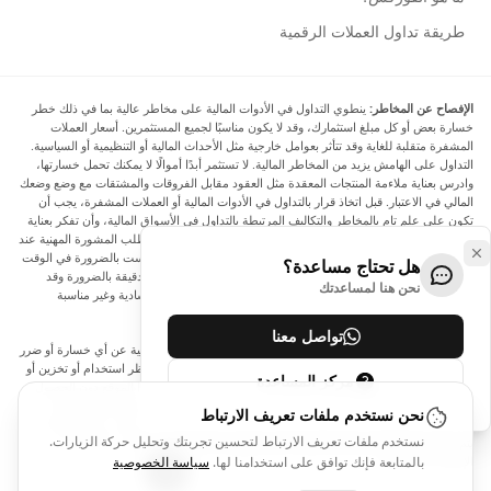
طريقة تداول العملات الرقمية
الإفصاح عن المخاطر:
ينطوي التداول في الأدوات المالية على مخاطر عالية بما في ذلك خطر
خسارة بعض أو كل مبلغ استثمارك، وقد لا يكون مناسبًا لجميع المستثمرين. أسعار العملات
المشفرة متقلبة للغاية وقد تتأثر بعوامل خارجية مثل الأحداث المالية أو التنظيمية أو السياسية.
التداول على الهامش يزيد من المخاطر المالية. لا تستثمر أبدًا أموالًا لا يمكنك تحمل خسارتها،
وادرس بعناية ملاءمة المنتجات المعقدة مثل العقود مقابل الفروقات والمشتقات مع وضع وضعك
المالي في الاعتبار. قبل اتخاذ قرار بالتداول في الأدوات المالية أو العملات المشفرة، يجب أن
تكون على علم تام بالمخاطر والتكاليف المرتبطة بالتداول في الأسواق المالية، وأن تفكر بعناية
في أهدافك الاستثمارية ومستوى خبرتك ورغبتك في المخاطرة، وأن تطلب المشورة المهنية عند
الحاجة. تود Arincen أن تذكرك بأن البيانات الواردة في هذا الموقع ليست بالضرورة في الوقت
هل تحتاج مساعدة؟
الفعلي وليست دقيقة. البيانات والأسعار الموجودة على الموقع ليست دقيقة بالضرورة وقد
نحن هنا لمساعدتك
تختلف عن السعر الفعلي في أي سوق معينة، مما يعني أن الأسعار إرشادية وغير مناسبة
لأغراض التداول.
تواصل معنا
لن يتحمل Arincen وأي مزود للبيانات الواردة في هذا الموقع المسؤولية عن أي خسارة أو ضرر
نتيجة لتداولك، أو اعتمادك على المعلومات الواردة في هذا الموقع. يحظر استخدام أو تخزين أو
مركز المساعدة
إعادة إنتاج أو عرض أو تعديل أو نقل أو توزيع البيانات الموجودة في هذا الموقع دون الحصول
على إذن كتابي صريح مسبق من Arincen و/أو مزود البيانات. جميع حقوق الملكية الفكرية
نحن نستخدم ملفات تعريف الارتباط
محفوظة من قبل مقدمي الخدمة و/أو البورصة التي تقدم البيانات الواردة في هذا الموقع. قد
نستخدم ملفات تعريف الارتباط لتحسين تجربتك وتحليل حركة الزيارات.
يتم تعويض Arincen من قبل المعلنين الذين يظهرون على الموقع، بناءً على تفاعلك مع
الإعلانات أو المعلنين.
بالمتابعة فإنك توافق على استخدامنا لها.
سياسة الخصوصية