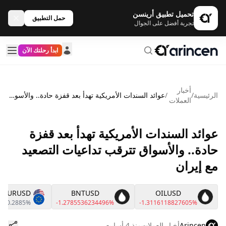
تحميل تطبيق أرينسن
حمل التطبيق
تجربة أفضل على الجوال
ابدأ رحلتك الآن
أخبار
الرئيسية
/
/
عوائد السندات الأمريكية تهدأ بعد قفزة حادة.. والأسواق تترقب تداعيات التصعيد مع إيران
العملات
عوائد السندات الأمريكية تهدأ بعد قفزة
حادة.. والأسواق تترقب تداعيات التصعيد
مع إيران
EURUSD
BNTUSD
OILUSD
0.2885%
-1.2785536234496%
-1.3116118827605%
Arincen
أخبار العملات
منذ 4 أسابيع