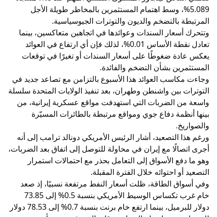
5.089%، وسط اهتمام المستثمرين بالمخاطر طويلة الأجل
المرتبطة بالتضخم والديون والتوترات الجيوسياسية.
وتتحرك أسعار السندات وعوائدها في اتجاهين متعاكسين، بينما
تعادل نقطة الأساس 0.01%، لذلك فإن أي ارتفاع في العوائد
يعكس عادة ضغوطًا على أسعار السندات أو تغيرًا في توقعات
المستثمرين بشأن التضخم والفائدة.
وجاءت مكاسب العوائد هذا الأسبوع بالتزامن مع تصاعد جديد في
التوترات بين واشنطن وطهران، بعد تنفيذ الولايات المتحدة سلسلة
واسعة من الضربات التي استهدفت مواقع عسكرية إيرانية، من
بينها أنظمة دفاع جوي ومواقع مرتبطة بالطائرات المسيّرة
والصواريخ.
ورغم هذا التصعيد، أشار الرئيس الأمريكي دونالد ترامب إلى أنه
أجرى اتصالًا مع إيران في محاولة للتوصل إلى اتفاق بعد الضربات،
وهو ما دفع الأسواق إلى التعامل بحذر مع احتمالات استمرار
التصعيد أو احتوائه خلال الفترة المقبلة.
وفي أسواق الطاقة، ظلت أسعار النفط مرتفعة نسبيًا، إذ صعد
خام غرب تكساس الوسيط الأمريكي بنسبة 0.5% إلى 73.85
دولار للبرميل، بينما ارتفع خام برنت بنسبة 0.7% إلى 78.53 دولار