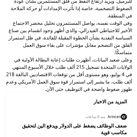
للبرميل. ويزيد ارتفاع النفط من قلق المستثمرين بشأن عودة
الضغوط التضخمية، خاصة إذا تأثرت الإمدادات أو حركة الملاحة
في المنطقة.
وفي الوقت نفسه، يواصل المستثمرون تحليل محضر الاجتماع
الأخير للاحتياطي الفيدرالي، والذي أظهر وجود انقسام بين صناع
السياسة النقدية بشأن الخطوة المقبلة للفائدة، في ظل استمرار
القلق من التضخم مقابل مؤشرات على بقاء سوق العمل
متماسكًا.
وعلى صعيد البيانات، أظهرت طلبات إعانة البطالة الأولية في
الولايات المتحدة تسجيل 215 ألف طلب خلال الأسبوع المنتهي
في 4 يوليو، وهو مستوى أقل من توقعات الاقتصاديين البالغة 218
ألف طلب، ما يشير إلى استمرار قوة سوق العمل الأمريكي وعدم
ظهور ضغوط واضحة في التوظيف حتى الآن.
المزيد من الاخبار
Arincen
منذ 6 ساعات
ضعف الوظائف يضغط على الدولار ويدفع الين لتحقيق
مكاسب قوية