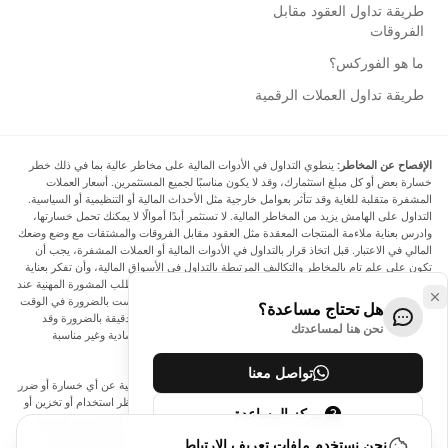
طريقة تداول العقود مقابل
الفروقات
ما هو الفوركس؟
طريقة تداول العملات الرقمية
الإفصاح عن المخاطر:
ينطوي التداول في الأدوات المالية على مخاطر عالية بما في ذلك خطر
خسارة بعض أو كل مبلغ استثمارك، وقد لا يكون مناسبًا لجميع المستثمرين. أسعار العملات
المشفرة متقلبة للغاية وقد تتأثر بعوامل خارجية مثل الأحداث المالية أو التنظيمية أو السياسية.
التداول على الهامش يزيد من المخاطر المالية. لا تستثمر أبدًا أموالًا لا يمكنك تحمل خسارتها،
وادرس بعناية ملاءمة المنتجات المعقدة مثل العقود مقابل الفروقات والمشتقات مع وضع وضعك
المالي في الاعتبار. قبل اتخاذ قرار بالتداول في الأدوات المالية أو العملات المشفرة، يجب أن
تكون على علم تام بالمخاطر والتكاليف المرتبطة بالتداول في الأسواق المالية، وأن تفكر بعناية
في أهدافك الاستثمارية ومستوى خبرتك ورغبتك في المخاطرة، وأن تطلب المشورة المهنية عند
الحاجة. تود Arincen أن تذكرك بأن البيانات الواردة في هذا الموقع ليست بالضرورة في الوقت
هل تحتاج مساعدة؟
الفعلي وليست دقيقة. البيانات والأسعار الموجودة على الموقع ليست دقيقة بالضرورة وقد
نحن هنا لمساعدتك
تختلف عن السعر الفعلي في أي سوق معينة، مما يعني أن الأسعار إرشادية وغير مناسبة
لأغراض التداول.
تواصل معنا
لن يتحمل Arincen وأي مزود للبيانات الواردة في هذا الموقع المسؤولية عن أي خسارة أو ضرر
نتيجة لتداولك، أو اعتمادك على المعلومات الواردة في هذا الموقع. يحظر استخدام أو تخزين أو
مركز المساعدة
إعادة إنتاج أو عرض أو تعديل أو نقل أو توزيع البيانات الموجودة في هذا الموقع دون الحصول
على إذن كتابي صريح مسبق من Arincen و/أو مزود البيانات. جميع حقوق الملكية الفكرية
نحن نستخدم ملفات تعريف الارتباط