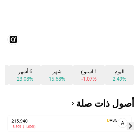
اليوم
1 اسبوع
شهر
6 أشهر
12
%
23.08%
15.68%
-1.07%
2.49%
أصول ذات صلة
D
ABG
215.940
A
-3.509
(-1.60%)
Skip to next slide page