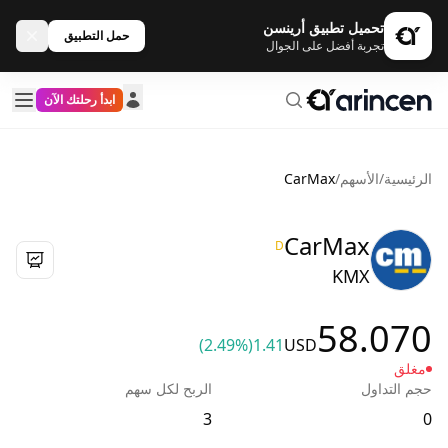
تحميل تطبيق أرينسن
حمل التطبيق
تجربة أفضل على الجوال
ابدأ رحلتك الآن
الرئيسية
/
الأسهم
/
CarMax
CarMax
D
KMX
58.070
(2.49%)
1.41
USD
مغلق
حجم التداول
الربح لكل سهم
3
0