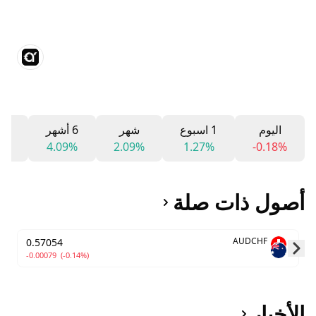
اليوم
1 اسبوع
شهر
6 أشهر
12 شه
6%
4.09%
2.09%
1.27%
-0.18%
أصول ذات صلة
AUDCHF
0.57054
-0.00079
(-0.14%)
Skip to next slide page
الأخبار