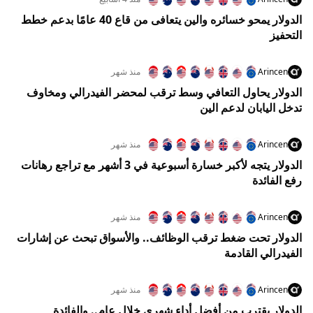
الدولار يمحو خسائره والين يتعافى من قاع 40 عامًا بدعم خطط
التحفيز
Arincen
منذ شهر
الدولار يحاول التعافي وسط ترقب لمحضر الفيدرالي ومخاوف
تدخل اليابان لدعم الين
Arincen
منذ شهر
الدولار يتجه لأكبر خسارة أسبوعية في 3 أشهر مع تراجع رهانات
رفع الفائدة
Arincen
منذ شهر
الدولار تحت ضغط ترقب الوظائف.. والأسواق تبحث عن إشارات
الفيدرالي القادمة
Arincen
منذ شهر
الدولار يقترب من أفضل أداء شهري خلال عام.. والفائدة