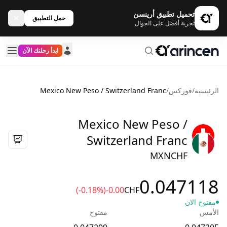
تحميل تطبيق أرينسن
حمل التطبيق
تجربة أفضل على الجوال
ابدأ رحلتك الآن
الرئيسية
/
فوركس
/
Mexico New Peso / Switzerland Franc
Mexico New Peso /
Switzerland Franc
MXNCHF
0.047118
(-0.18%)
-0.00
CHF
مفتوح الان
الأمس
مفتوح