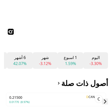
اليوم
1 اسبوع
شهر
6 أشهر
2
%
42.07%
-3.12%
1.59%
-3.30%
أصول ذات صلة
D
CAN
0.21500
C
0.01770
(8.97%)
Skip to next slide page