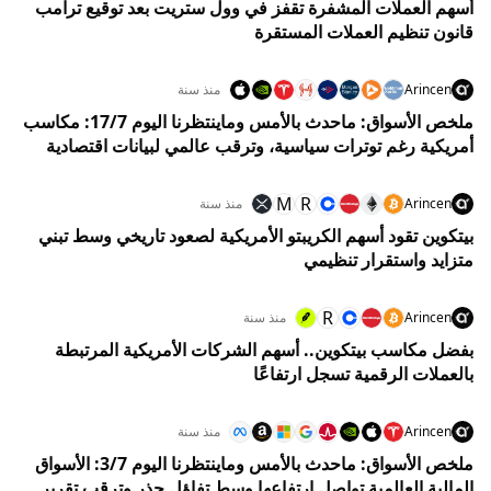
أسهم العملات المشفرة تقفز في وول ستريت بعد توقيع ترامب
قانون تنظيم العملات المستقرة
Arincen
منذ سنة
ملخص الأسواق: ماحدث بالأمس وماينتظرنا اليوم 17/7: مكاسب
أمريكية رغم توترات سياسية، وترقب عالمي لبيانات اقتصادية
ونتائج الشركات
M
R
Arincen
منذ سنة
بيتكوين تقود أسهم الكريبتو الأمريكية لصعود تاريخي وسط تبني
متزايد واستقرار تنظيمي
R
Arincen
منذ سنة
بفضل مكاسب بيتكوين.. أسهم الشركات الأمريكية المرتبطة
بالعملات الرقمية تسجل ارتفاعًا
Arincen
منذ سنة
ملخص الأسواق: ماحدث بالأمس وماينتظرنا اليوم 3/7: الأسواق
المالية العالمية تواصل ارتفاعها وسط تفاؤل حذر وترقب تقرير