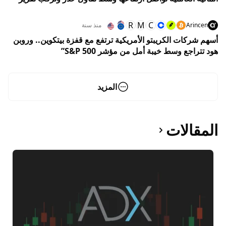
الوظائف الأميركي
R
M
C
Arincen
منذ سنة
أسهم شركات الكريبتو الأمريكية ترتفع مع قفزة بيتكوين.. وروبن
هود تتراجع وسط خيبة أمل من مؤشر S&P 500”
المزيد
المقالات