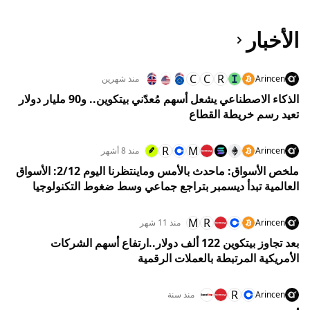
الأخبار
C
C
R
Arincen
منذ شهرين
الذكاء الاصطناعي يشعل أسهم مُعدّني بيتكوين.. و90 مليار دولار
تعيد رسم خريطة القطاع
R
M
Arincen
منذ 8 أشهر
ملخص الأسواق: ماحدث بالأمس وماينتظرنا اليوم 2/12: الأسواق
العالمية تبدأ ديسمبر بتراجع جماعي وسط ضغوط التكنولوجيا
وتقلبات العملات الرقمية
M
R
Arincen
منذ 11 شهر
بعد تجاوز بيتكوين 122 ألف دولار..ارتفاع أسهم الشركات
الأمريكية المرتبطة بالعملات الرقمية
R
Arincen
منذ سنة