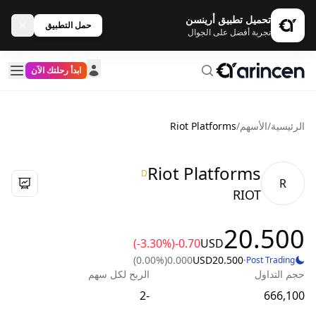
تحميل تطبيق أرينسن
حمل التطبيق
تجربة أفضل على الجوال
ابدأ رحلتك الآن
الرئيسية
/
الأسهم
/
Riot Platforms
Riot Platforms
D
R
RIOT
20.500
(-3.30%)
-0.70
USD
(0.00%)
0.000
USD
20.500
·
Post Trading
حجم التداول
الربح لكل سهم
-2
666,100