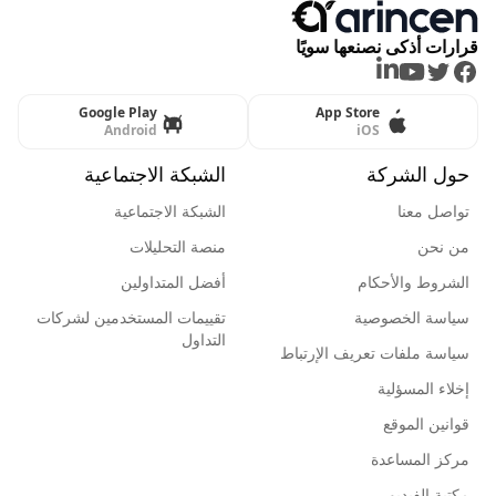
قرارات أذكى نصنعها سويًا
LinkedIn
Youtube
Twitter
Facebook
Google Play
App Store
Android
iOS
حول الشركة
الشبكة الاجتماعية
تواصل معنا
الشبكة الاجتماعية
من نحن
منصة التحليلات
الشروط والأحكام
أفضل المتداولين
سياسة الخصوصية
تقييمات المستخدمين لشركات
التداول
سياسة ملفات تعريف الإرتباط
إخلاء المسؤلية
قوانين الموقع
مركز المساعدة
مكتبة الفيديو