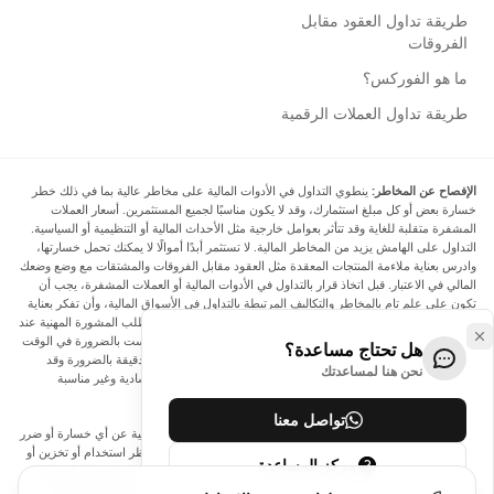
طريقة تداول العقود مقابل
الفروقات
ما هو الفوركس؟
طريقة تداول العملات الرقمية
الإفصاح عن المخاطر:
ينطوي التداول في الأدوات المالية على مخاطر عالية بما في ذلك خطر
خسارة بعض أو كل مبلغ استثمارك، وقد لا يكون مناسبًا لجميع المستثمرين. أسعار العملات
المشفرة متقلبة للغاية وقد تتأثر بعوامل خارجية مثل الأحداث المالية أو التنظيمية أو السياسية.
التداول على الهامش يزيد من المخاطر المالية. لا تستثمر أبدًا أموالًا لا يمكنك تحمل خسارتها،
وادرس بعناية ملاءمة المنتجات المعقدة مثل العقود مقابل الفروقات والمشتقات مع وضع وضعك
المالي في الاعتبار. قبل اتخاذ قرار بالتداول في الأدوات المالية أو العملات المشفرة، يجب أن
تكون على علم تام بالمخاطر والتكاليف المرتبطة بالتداول في الأسواق المالية، وأن تفكر بعناية
في أهدافك الاستثمارية ومستوى خبرتك ورغبتك في المخاطرة، وأن تطلب المشورة المهنية عند
الحاجة. تود Arincen أن تذكرك بأن البيانات الواردة في هذا الموقع ليست بالضرورة في الوقت
هل تحتاج مساعدة؟
الفعلي وليست دقيقة. البيانات والأسعار الموجودة على الموقع ليست دقيقة بالضرورة وقد
نحن هنا لمساعدتك
تختلف عن السعر الفعلي في أي سوق معينة، مما يعني أن الأسعار إرشادية وغير مناسبة
لأغراض التداول.
تواصل معنا
لن يتحمل Arincen وأي مزود للبيانات الواردة في هذا الموقع المسؤولية عن أي خسارة أو ضرر
نتيجة لتداولك، أو اعتمادك على المعلومات الواردة في هذا الموقع. يحظر استخدام أو تخزين أو
مركز المساعدة
إعادة إنتاج أو عرض أو تعديل أو نقل أو توزيع البيانات الموجودة في هذا الموقع دون الحصول
على إذن كتابي صريح مسبق من Arincen و/أو مزود البيانات. جميع حقوق الملكية الفكرية