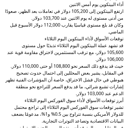
أداء البيتكوين يوم أمس الاثنين
ارتفع البيتكوين إلى 105,200 دولار في تعاملات بعد الظهر، صعودًا
من أدنى مستوى له يوم الاثنين عند 103,700 دولار.
وكان قد بلغ مستوى قياسيًا يقارب 112,000 دولار الأسبوع قبل
الماضي.
توقعات الأسواق لأداء البيتكوين اليوم الثلاثاء
قد تشهد عملة البيتكوين اليوم الثلاثاء تذبذبًا حول مستوى
105,600 دولار، مع ترقب المستثمرين لاختراق مقاومة قوية عند
106,000 دولار.
حيث قد يدفع ذلك السعر نحو 108,800 أو حتى 110,000 دولار.
قي المقابل، يشير بعض المحللين إلى احتمال حدوث تصحيح
هبوطي في حال فشل الاختراق، خاصة أن المؤشرات الفنية تظهر
إشارات تشبع شرائي، ما قد يدفع السعر للتراجع نحو منطقة
الدعم عند 103,000 دولار.
أبرز توقعات الأسواق لأداء سوق الفوركس اليوم الثلاثاء
تشير توقعات سوق الفوركس اليوم الثلاثاء إلى تراجع محتمل
للدولار الأمريكي بنسبة تتراوح بين 0.5% و1%، مدعومًا بضعف
البيانات الاقتصادية وتصاعد التوترات التجارية.
في المقابل، من المتوقع أن يرتفع اليورو والجنيه الإسترليني