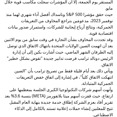
المستقر يوم الجمعة، إلا أن المؤشرات سجلت مكاسب قوية خلال
مايو.
حيث حقق مؤشرا S&P 500 وناسداك أفضل أداء شهري لهما منذ
نوفمبر 2023، مدعومَين بتراجع المخاوف من التعريفات
الجمركية، ونتائج أرباح إيجابية للشركات، واستمرار صدور بيانات
اقتصادية قوية.
وقد تجددت المخاوف بشأن التجارة في وقت سابق من يوم الاثنين
بعد أن اتهمت الصين الولايات المتحدة بانتهاك الاتفاق الذي توصل
إليه الطرفان الشهر الماضي، حيث أشارت بكين إلى أن إدارة
الرئيس دونالد ترامب فرضت تدابير جديدة "تقوض بشكل خطير"
الاتفاق.
ويأتي ذلك بعد أيام قليلة فقط من تصريح ترامب بأن "الصين
انتهكت الاتفاق كلياً"، في إشارة إلى اتفاق خفض التعريفات
الجمركية المتبادلة.
وأنهت أسهم شركات التكنولوجيا الكبرى الجلسة بمعظمها على
ارتفاع، حيث قفزت أسهم ميتا بلاتفورمز (META) بنسبة 3.6% بعد
تقرير أفاد بعزم الشركة إطلاق خدمة جديدة بنهاية العام المقبل
تتيح للمعلنين إنشاء حملات إعلانية تستند بالكامل إلى الذكاء
الاصطناعي.