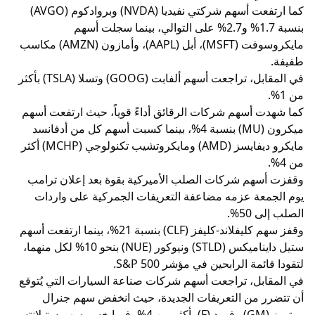
كما ارتفعت أسهم شركتي نفيديا (NVDA) وبروادكوم (AVGO)
بنسبة 1.7% و2.7% على التوالي، بينما سجلت أسهم
مايكروسوفت (MSFT)، أبل (AAPL)، وأمازون (AMZN) مكاسب
طفيفة.
في المقابل، تراجعت أسهم ألفابت (GOOG) وتسلا (TSLA) بأكثر
من 1%.
كما شهدت أسهم شركات الرقائق أداءً قوياً، حيث ارتفعت أسهم
ميكرون (MU) بنسبة 4%، بينما كسبت أسهم كل من أدفانسد
مايكرو ديفايسز (AMD) ومايكروتشيب تكنولوجي (MCHP) أكثر
من 4%.
وقفزت أسهم شركات الصلب الأميركية بقوة بعد إعلان ترامب
يوم الجمعة عزمه مضاعفة التعريفات الجمركية على واردات
الصلب إلى 50%.
وقفز سهم كليفلاند-كليفز (CLF) بنسبة 21%، بينما ارتفعت أسهم
ستيل دايناميكس (STLD) ونيوكور (NUE) بنحو 10% لكل منهما،
لتقودا قائمة الرابحين في مؤشر S&P 500.
في المقابل، تراجعت أسهم شركات صناعة السيارات التي يُتوقع
أن تتضرر من التعريفات الجديدة، حيث انخفض سهم جنرال
موتورز (GM) وفورد (F) بأكثر من 4%، فيما خسر سهم ستيلانتس