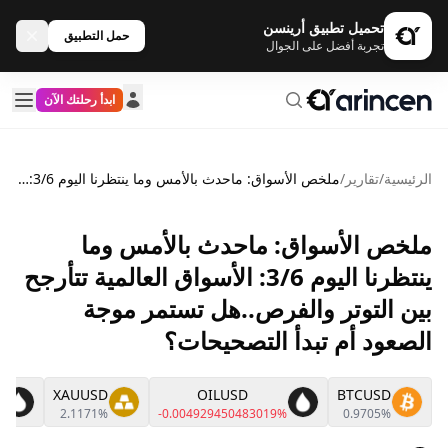
تحميل تطبيق أرينسن
حمل التطبيق
تجربة أفضل على الجوال
ابدأ رحلتك الآن
الرئيسية
/
تقارير
/
ملخص الأسواق: ماحدث بالأمس وما ينتظرنا اليوم 3/6: الأسواق العالمية تتأرجح بين التوتر والفرص..هل تستمر موجة الصعود أم تبدأ التصحيحات؟
ملخص الأسواق: ماحدث بالأمس وما
ينتظرنا اليوم 3/6: الأسواق العالمية تتأرجح
بين التوتر والفرص..هل تستمر موجة
الصعود أم تبدأ التصحيحات؟
XAUUSD
OILUSD
BTCUSD
%
2.1171%
-0.004929450483019%
0.9705%