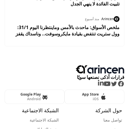
تثبيت الفائدة لا ينهي الجدل
Arincen
منذ أسبوع
ملخص الأسواق: ماحدث بالأمس وماينتظرنا اليوم 31/1:
وول ستريت تنتفض بقيادة مايكروسوفت.. وناسداك يقفز
2.8% وسط ترقب نتائج التكنولوجيا
قرارات أذكى نصنعها سويًا
LinkedIn
Youtube
Twitter
Facebook
Google Play
App Store
Android
iOS
حول الشركة
الشبكة الاجتماعية
تواصل معنا
الشبكة الاجتماعية