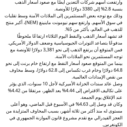
وارتفعت أسهم شركات التعدين أيضًا مع صعود أسعار الذهب
بنسبة 2.8% إلى 3380 دولارًا للأونصة.
وذلك مع توجه بعض المستثمرين إلى الملاذات الآمنة وسط تقلبات
في سوق الأسهم. وارتفع سهم نيومونت ماينينغ (NEM)، أكبر منتج
للذهب في العالم، بأكثر من 5%.
قد تشهد أسعار الذهب والنفط اليوم الثلاثاء ارتفاعًا ملحوظًا
مدفوعًا بتصاعد التوترات الجيوسياسية وضعف الدولار الأمريكي.
فمن المتوقع أن يرتفع الذهب إلى نحو 3,381 دولارًا للأونصة مع
توجه المستثمرين نحو الملاذات الآمنة.
بينما من المتوقع صعود أسعار النفط مع ارتفاع خام برنت إلى نحو
64.8 دولارًا وخام غرب تكساس إلى 62.8 دولارًا، وسط مخاوف
من نقص الإمدادات العالمية.
وصل عائد سندات الخزانة الأميركية لأجل 10 سنوات، الذي يؤثر
على تكاليف الاقتراض إلى 4.44% بعد الظهر، مرتفعًا من 4.42%
عند الإغلاق يوم الجمعة.
وكان قد وصل إلى 4.63% في الأسبوع قبل الماضي، وهو أعلى
مستوى له منذ أكثر من ثلاثة أشهر، بسبب المخاوف المتزايدة من
العجز الفيدرالي مع تقدم مشروع قانون الموازنة الجمهوري في
الكونغرس.