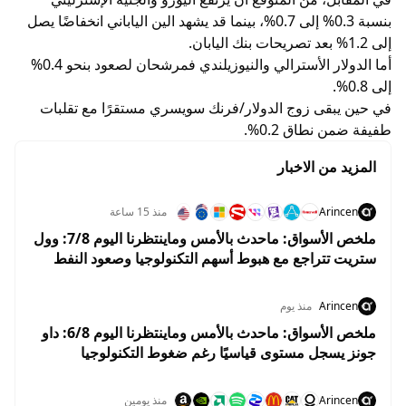
بنسبة 0.3% إلى 0.7%، بينما قد يشهد الين الياباني انخفاضًا يصل
إلى 1.2% بعد تصريحات بنك اليابان.
أما الدولار الأسترالي والنيوزيلندي فمرشحان لصعود بنحو 0.4%
إلى 0.8%.
في حين يبقى زوج الدولار/فرنك سويسري مستقرًا مع تقلبات
طفيفة ضمن نطاق 0.2%.
المزيد من الاخبار
Arincen
منذ 15 ساعة
ملخص الأسواق: ماحدث بالأمس وماينتظرنا اليوم 7/8: وول
ستريت تتراجع مع هبوط أسهم التكنولوجيا وصعود النفط
قبل تقرير الوظائف
Arincen
منذ يوم
ملخص الأسواق: ماحدث بالأمس وماينتظرنا اليوم 6/8: داو
جونز يسجل مستوى قياسيًا رغم ضغوط التكنولوجيا
واستقرار أسعار النفط
Arincen
منذ يومين