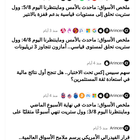
ملخص الأسواق: ماحدث بالأمس وماينتظرنا اليوم 5/8: وول
ستريت تحلق إلى مستويات قياسية بدعم قفزة بالانتير
وهبوط النفط
Arincen
منذ 3 أيام
ملخص الأسواق: ماحدث بالأمس وماينتظرنا اليوم 4/8: وول
ستريت تحلق لمستوى قياسي.. أمازون تتجاوز 3 تريليونات
دولار والنفط يهوي 5%
Arincen
منذ 4 أيام
سهم سبيس إكس تحت الاختبار.. هل تنجح أول نتائج مالية
في استعادة ثقة المستثمرين؟
Arincen
منذ 4 أيام
ملخص الأسواق: ماحدث في نهاية الأسبوع الماضي
وماينتظرنا اليوم 3/8: وول ستريت تنهي أسبوعًا متقلبًا على
مكاسب.. والأسواق تستعد لبداية إيجابية في أغسطس
Arincen
منذ 5 أيام
قرار الفيدرالي الأمريكي يرسم ملامح الأسواق العالمية..