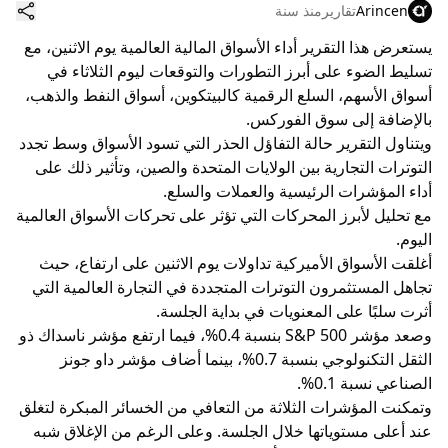
Arincen
تقارير
منذ سنة
يستعرض هذا التقرير أداء الأسواق المالية العالمية يوم الاثنين، مع
تسليط الضوء على أبرز التطورات والتوقعات ليوم الثلاثاء في
أسواق الأسهم، السلع الرقمية كالبيتكوين، أسواق النفط والذهب،
بالإضافة إلى سوق الفوركس.
ويتناول التقرير حالة التفاؤل الحذر التي تسود الأسواق وسط تجدد
التوترات التجارية بين الولايات المتحدة والصين، وتأثير ذلك على
أداء المؤشرات الرئيسية والعملات والسلع.
مع تحليل لأبرز المحركات التي تؤثر على تحركات الأسواق العالمية
اليوم.
أغلقت الأسواق الأميركية تداولات يوم الاثنين على ارتفاع، حيث
تجاهل المستثمرون التوترات المتجددة في التجارة العالمية التي
أثرت سلبًا على المعنويات في بداية الجلسة.
وصعد مؤشر S&P 500 بنسبة 0.4%، فيما ارتفع مؤشر ناسداك ذو
الثقل التكنولوجي بنسبة 0.7%، بينما أضاف مؤشر داو جونز
الصناعي نسبة 0.1%.
وتمكنت المؤشرات الثلاثة من التعافي من الخسائر المبكرة لتغلق
عند أعلى مستوياتها خلال الجلسة. وعلى الرغم من الإغلاق شبه