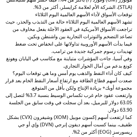
(STLA)، الشركة الأم لعلامة كرايسلر، أكثر من 3%.
توقعات الأسواق لأداء الأسهم العالمية اليوم الثلاثاء
تشهد الأسهم العالمية اليوم الثلاثاء حالة من التذبذب والحذر، حيث
تراجعت الأسواق الأمريكية في العقود الآجلة بفعل مخاوف من
تصاعد التضخم والتوترات التجارية بين واشنطن وبكين.
فيما بدأت الأسهم الأوروبية تداولاتها على انخفاض تحت ضغط
تهديدات رسوم جمركية جديدة من ترامب.
وفي آسيا، جاءت المؤشرات متباينة مع مكاسب في اليابان وهونغ
كونغ بدعم من آمال الحوار التجاري.
كيف كان أداء النفط والذهب يوم أمس وما هي توقعات اليوم؟
صعدت أسهم قطاع الطاقة مع ارتفاع أسعار النفط الخام بعد قرار
مجموعة أوبك+ بزيادة الإنتاج ولكن بأقل من المتوقع.
وارتفعت عقود خام غرب تكساس الوسيط بنسبة 3.7% لتصل إلى
63.05 دولار للبرميل، بعد أن سجلت في وقت سابق من الجلسة
63.90 دولار.
كما ارتفعت أسهم إكسون موبيل (XOM) وشيفرون (CVX) بشكل
طفيف، بينما كسبت أسهم ديفون إنرجي (DVN) وإي أو جي
ريسورسز (EOG) أكثر من 2%.