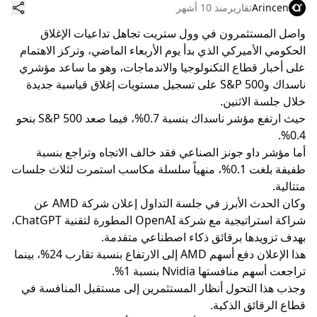
Arincen
تقارير
منذ 10 أشهر
واصل المستثمرون في وول ستريت تجاهل تداعيات الإغلاق
الحكومي الأميركي الذي بدأ يوم الأربعاء الماضي، وتركز الاهتمام
على أخبار قطاع التكنولوجيا والاندماجات، وهو ما ساعد مؤشري
ناسداك وS&P 500 على تسجيل مستويات إغلاق قياسية جديدة
خلال جلسة الاثنين.
حيث ارتفع مؤشر ناسداك بنسبة 0.7%، فيما صعد S&P 500 بنحو
0.4%.
أما مؤشر داو جونز الصناعي فقد خالف الاتجاه وتراجع بنسبة
طفيفة بلغت 0.1%، منهياً سلسلة مكاسب استمرت لثلاث جلسات
متتالية.
وكان الحدث الأبرز في جلسة التداول إعلان شركة AMD عن
شراكة استراتيجية مع شركة OpenAI المطورة لتقنية ChatGPT،
بهدف تزويدها برقائق ذكاء اصطناعي متقدمة.
هذا الإعلان دفع أسهم AMD إلى الارتفاع بنسبة تقارب 24%، بينما
تراجعت أسهم منافستها Nvidia بنسبة 1%.
وجذب هذا التحول أنظار المستثمرين إلى مستقبل المنافسة في
قطاع الرقائق الذكية.