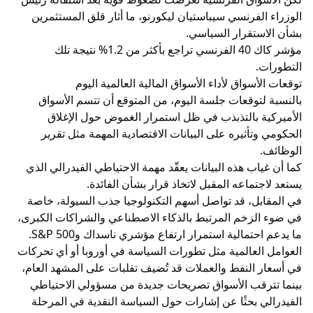
الوزراء الفرنسي سيباستيان ليكورنو، ما أثار قلق المستثمرين
بشأن الاستقرار السياسي.
مؤشر كاك 40 الفرنسي تراجع بأكثر من 1.2% نتيجة تلك
التطورات.
توقعات الأسواق لأداء الأسواق المالية العالمية اليوم
بالنسبة لتوقعات جلسة اليوم، من المتوقع أن تتسم الأسواق
الأميركية بالتذبذب في ظل استمرار الغموض حول الإغلاق
الحكومي وتأثيره على البيانات الاقتصادية المهمة مثل تقرير
الوظائف.
كما أن غياب هذه البيانات يعقّد مهمة الاحتياطي الفيدرالي الذي
يستعد لاجتماعه المقبل لاتخاذ قرار بشأن الفائدة.
في المقابل، قد تواصل أسهم التكنولوجيا جذب السيولة، خاصة
في ضوء الزخم المرتبط بالذكاء الاصطناعي والشراكات الكبرى،
ما يدعم احتمالية استمرار ارتفاع مؤشري ناسداك وS&P 500.
العوامل العالمية مثل تطورات السياسة في أوروبا أو أي تحركات
في أسعار النفط والعملات قد تُضيف تقلبات على المشهد العام،
بينما تترقب الأسواق تصريحات جديدة من مسؤولي الاحتياطي
الفيدرالي بحثًا عن إشارات حول السياسة النقدية في المرحلة