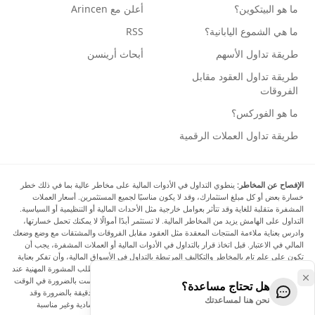
ما هو البيتكوين؟
أعلن مع Arincen
ما هي الشموع اليابانية؟
RSS
طريقة تداول الأسهم
أبحاث أرينسن
طريقة تداول العقود مقابل
الفروقات
ما هو الفوركس؟
طريقة تداول العملات الرقمية
الإفصاح عن المخاطر:
ينطوي التداول في الأدوات المالية على مخاطر عالية بما في ذلك خطر
خسارة بعض أو كل مبلغ استثمارك، وقد لا يكون مناسبًا لجميع المستثمرين. أسعار العملات
المشفرة متقلبة للغاية وقد تتأثر بعوامل خارجية مثل الأحداث المالية أو التنظيمية أو السياسية.
التداول على الهامش يزيد من المخاطر المالية. لا تستثمر أبدًا أموالًا لا يمكنك تحمل خسارتها،
وادرس بعناية ملاءمة المنتجات المعقدة مثل العقود مقابل الفروقات والمشتقات مع وضع وضعك
المالي في الاعتبار. قبل اتخاذ قرار بالتداول في الأدوات المالية أو العملات المشفرة، يجب أن
تكون على علم تام بالمخاطر والتكاليف المرتبطة بالتداول في الأسواق المالية، وأن تفكر بعناية
في أهدافك الاستثمارية ومستوى خبرتك ورغبتك في المخاطرة، وأن تطلب المشورة المهنية عند
الحاجة. تود Arincen أن تذكرك بأن البيانات الواردة في هذا الموقع ليست بالضرورة في الوقت
هل تحتاج مساعدة؟
الفعلي وليست دقيقة. البيانات والأسعار الموجودة على الموقع ليست دقيقة بالضرورة وقد
نحن هنا لمساعدتك
تختلف عن السعر الفعلي في أي سوق معينة، مما يعني أن الأسعار إرشادية وغير مناسبة