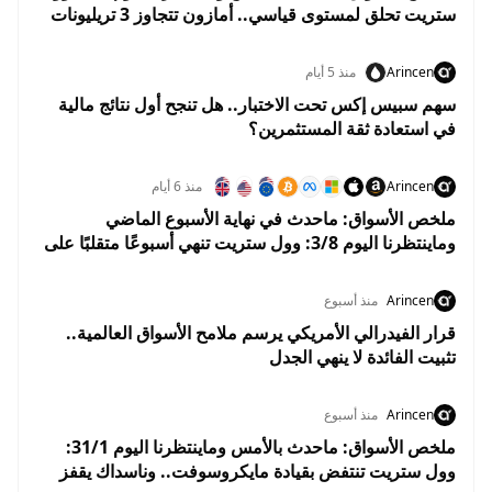
ستريت تحلق لمستوى قياسي.. أمازون تتجاوز 3 تريليونات
دولار والنفط يهوي 5%
Arincen
منذ 5 أيام
سهم سبيس إكس تحت الاختبار.. هل تنجح أول نتائج مالية
في استعادة ثقة المستثمرين؟
Arincen
منذ 6 أيام
ملخص الأسواق: ماحدث في نهاية الأسبوع الماضي
وماينتظرنا اليوم 3/8: وول ستريت تنهي أسبوعًا متقلبًا على
مكاسب.. والأسواق تستعد لبداية إيجابية في أغسطس
Arincen
منذ أسبوع
قرار الفيدرالي الأمريكي يرسم ملامح الأسواق العالمية..
تثبيت الفائدة لا ينهي الجدل
Arincen
منذ أسبوع
ملخص الأسواق: ماحدث بالأمس وماينتظرنا اليوم 31/1:
وول ستريت تنتفض بقيادة مايكروسوفت.. وناسداك يقفز