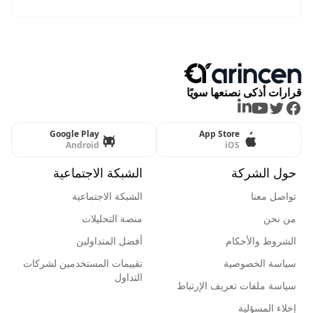
2.8% وسط ترقب نتائج التكنولوجيا
قرارات أذكى نصنعها سويًا
LinkedIn
Youtube
Twitter
Facebook
Google Play
App Store
Android
iOS
حول الشركة
الشبكة الاجتماعية
تواصل معنا
الشبكة الاجتماعية
من نحن
منصة التحليلات
الشروط والأحكام
أفضل المتداولين
سياسة الخصوصية
تقييمات المستخدمين لشركات
التداول
سياسة ملفات تعريف الإرتباط
إخلاء المسؤلية