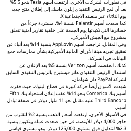
في تطورات الشركات الأخرى، ارتفعت أسهم Tesla بنحو 5.5%
بعد أن لمح الرئيس التنفيذي إيلون ماسك إلى إطلاق منتج جديد
يوم الثلاثاء عبر منصته الاجتماعية X.
كما صعدت أسهم Palantir بنسبة 4%، مستردة جزءاً من
خسائرها التي تكبدتها يوم الجمعة على خلفية تقارير أمنية تتعلق
بمشروع مع الجيش الأميركي.
وفي المقابل، تراجعت أسهم AppLovin بنسبة 14% بعد أنباء عن
تحقيق تجريه هيئة الأوراق المالية الأميركية بشأن ممارسات جمع
البيانات في الشركة.
كذلك، انخفضت أسهم Verizon بنسبة 5% بعد الإعلان عن
استبدال الرئيس التنفيذي هانز فيستبرغ بالرئيس التنفيذي السابق
لشركة PayPal دان شولمان.
شهدت الأسواق أيضاً حركة كبيرة في قطاع البنوك، حيث قفزت
أسهم بنك Comerica بنحو 14% عقب إعلان استحواذ بنك Fifth
Third Bancorp عليه مقابل نحو 11 مليار دولار في صفقة تبادل
أسهم.
في الأسواق الأخرى، ارتفعت أسعار الذهب بنسبة 2% لتقترب من
حاجز 4,000 دولار للأونصة، في حين صعدت عملة بيتكوين بنسبة
2.3% لتتداول فوق مستوى 125,000 دولار، وهو مستوى قياسي