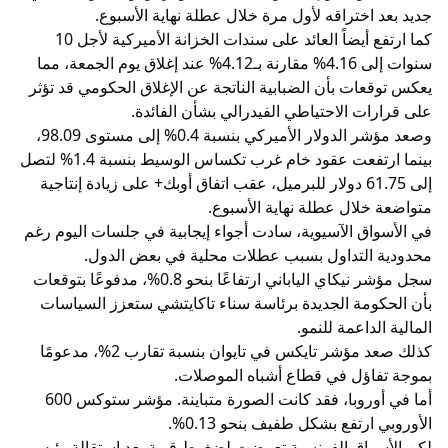
جديد بعد اختراقه لأول مرة خلال عطلة نهاية الأسبوع.
كما ارتفع أيضاً العائد على سندات الخزانة الأميركية لأجل 10
سنوات إلى 4.16% مقارنة بـ4.12% عند إغلاق يوم الجمعة، مما
يعكس توقعات بأن الضبابية الناتجة عن الإغلاق الحكومي قد تؤثر
على قرارات الاحتياطي الفيدرالي بشأن الفائدة.
وصعد مؤشر الدولار الأميركي بنسبة 0.4% إلى مستوى 98.09،
بينما ارتفعت عقود خام غرب تكساس الوسيط بنسبة 1.4% لتصل
إلى 61.75 دولار للبرميل، عقب اتفاق أوبك+ على زيادة إنتاجية
متواضعة خلال عطلة نهاية الأسبوع.
في الأسواق الآسيوية، سادت أجواء إيجابية في جلسات اليوم رغم
محدودية التداول بسبب عطلات محلية في بعض الدول.
سجل مؤشر نيكاي الياباني ارتفاعًا بنحو 0.8%، مدفوعًا بتوقعات
بأن الحكومة الجديدة برئاسة سناء تاكايتشي ستعزز السياسات
المالية الداعمة للنمو.
كذلك صعد مؤشر تايكس في تايوان بنسبة تقارب 2%، مدعومًا
بموجة تفاؤل في قطاع أشباه الموصلات.
أما في أوروبا، فقد كانت الصورة متباينة. مؤشر ستوكس 600
الأوروبي ارتفع بشكل طفيف بنحو 0.13%.
لكن الأسواق الفرنسية تعرضت لضغوط قوية بعد استقالة رئيس