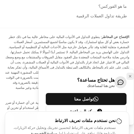
ما هو الفوركس؟
طريقة تداول العملات الرقمية
الإفصاح عن المخاطر:
ينطوي التداول في الأدوات المالية على مخاطر عالية بما في ذلك خطر
خسارة بعض أو كل مبلغ استثمارك، وقد لا يكون مناسبًا لجميع المستثمرين. أسعار العملات
المشفرة متقلبة للغاية وقد تتأثر بعوامل خارجية مثل الأحداث المالية أو التنظيمية أو السياسية.
التداول على الهامش يزيد من المخاطر المالية. لا تستثمر أبدًا أموالًا لا يمكنك تحمل خسارتها،
وادرس بعناية ملاءمة المنتجات المعقدة مثل العقود مقابل الفروقات والمشتقات مع وضع وضعك
المالي في الاعتبار. قبل اتخاذ قرار بالتداول في الأدوات المالية أو العملات المشفرة، يجب أن
تكون على علم تام بالمخاطر والتكاليف المرتبطة بالتداول في الأسواق المالية، وأن تفكر بعناية
في أهدافك الاستثمارية ومستوى خبرتك ورغبتك في المخاطرة، وأن تطلب المشورة المهنية عند
الحاجة. تود Arincen أن تذكرك بأن البيانات الواردة في هذا الموقع ليست بالضرورة في الوقت
هل تحتاج مساعدة؟
الفعلي وليست دقيقة. البيانات والأسعار الموجودة على الموقع ليست دقيقة بالضرورة وقد
نحن هنا لمساعدتك
تختلف عن السعر الفعلي في أي سوق معينة، مما يعني أن الأسعار إرشادية وغير مناسبة
لأغراض التداول.
تواصل معنا
لن يتحمل Arincen وأي مزود للبيانات الواردة في هذا الموقع المسؤولية عن أي خسارة أو ضرر
نتيجة لتداولك، أو اعتمادك على المعلومات الواردة في هذا الموقع. يحظر استخدام أو تخزين أو
مركز المساعدة
إعادة إنتاج أو عرض أو تعديل أو نقل أو توزيع البيانات الموجودة في هذا الموقع دون الحصول
على إذن كتابي صريح مسبق من Arincen و/أو مزود البيانات. جميع حقوق الملكية الفكرية
نحن نستخدم ملفات تعريف الارتباط
محفوظة من قبل مقدمي الخدمة و/أو البورصة التي تقدم البيانات الواردة في هذا الموقع. قد
نستخدم ملفات تعريف الارتباط لتحسين تجربتك وتحليل حركة الزيارات.
يتم تعويض Arincen من قبل المعلنين الذين يظهرون على الموقع، بناءً على تفاعلك مع
الإعلانات أو المعلنين.
بالمتابعة فإنك توافق على استخدامنا لها.
سياسة الخصوصية