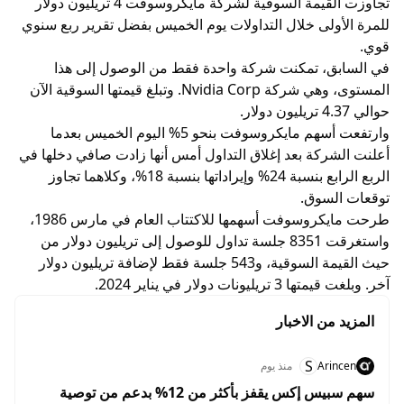
تجاوزت القيمة السوقية لشركة مايكروسوفت 4 تريليون دولار
للمرة الأولى خلال التداولات يوم الخميس بفضل تقرير ربع سنوي
قوي.
في السابق، تمكنت شركة واحدة فقط من الوصول إلى هذا
المستوى، وهي شركة Nvidia Corp. وتبلغ قيمتها السوقية الآن
حوالي 4.37 تريليون دولار.
وارتفعت أسهم مايكروسوفت بنحو 5% اليوم الخميس بعدما
أعلنت الشركة بعد إغلاق التداول أمس أنها زادت صافي دخلها في
الربع الرابع بنسبة 24% وإيراداتها بنسبة 18%، وكلاهما تجاوز
توقعات السوق.
طرحت مايكروسوفت أسهمها للاكتتاب العام في مارس 1986،
واستغرقت 8351 جلسة تداول للوصول إلى تريليون دولار من
حيث القيمة السوقية، و543 جلسة فقط لإضافة تريليون دولار
آخر. وبلغت قيمتها 3 تريليونات دولار في يناير 2024.
المزيد من الاخبار
S
Arincen
منذ يوم
سهم سبيس إكس يقفز بأكثر من 12% بدعم من توصية