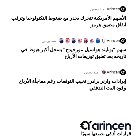
Arincen
منذ يومين
الأسهم الأمريكية تتحرك بحذر مع ضغوط التكنولوجيا وترقب
اتفاق مضيق هرمز
U
Arincen
منذ يومين
سهم "يونايتد هولسيل مورجيدج" يسجل أكبر هبوط في
تاريخه بعد تعليق توزيعات الأرباح
Arincen
منذ يومين
إيرادات وارنر براذرز تخيب التوقعات رغم مفاجأة الأرباح
وقوة البث التدفقي
قرارات أذكى نصنعها سويًا