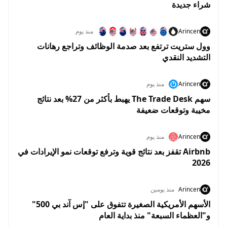
شراء جديدة
Arincen
منذ يوم
وول ستريت ترتفع بعد صدمة الوظائف وتراجع رهانات
التشديد النقدي
Arincen
منذ يوم
سهم The Trade Desk يهبط بأكثر من 27% بعد نتائج
مخيبة وتوقعات ضعيفة
Arincen
منذ يوم
Airbnb تقفز بعد نتائج قوية وترفع توقعات نمو الإيرادات في
2026
Arincen
منذ يومين
الأسهم الأمريكية الصغيرة تتفوق على "إس آند بي 500"
و"العظماء السبعة" منذ بداية العام