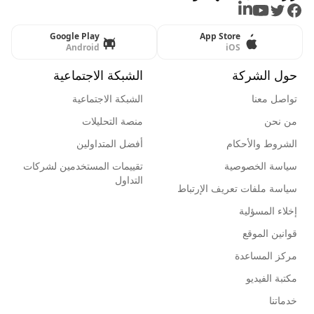
LinkedIn
Youtube
Twitter
Facebook
Google Play
App Store
Android
iOS
حول الشركة
الشبكة الاجتماعية
تواصل معنا
الشبكة الاجتماعية
من نحن
منصة التحليلات
الشروط والأحكام
أفضل المتداولين
سياسة الخصوصية
تقييمات المستخدمين لشركات
التداول
سياسة ملفات تعريف الإرتباط
إخلاء المسؤلية
قوانين الموقع
مركز المساعدة
مكتبة الفيديو
خدماتنا