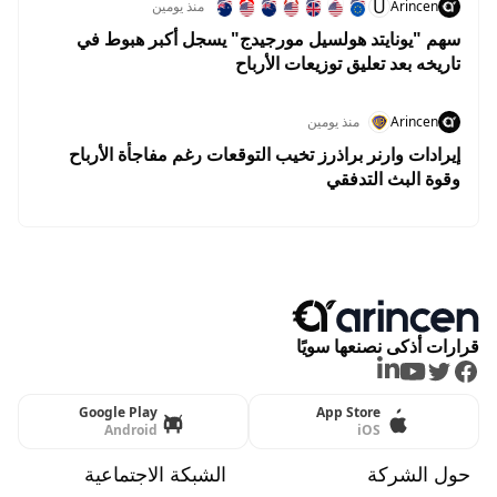
U
Arincen
منذ يومين
سهم "يونايتد هولسيل مورجيدج" يسجل أكبر هبوط في
تاريخه بعد تعليق توزيعات الأرباح
Arincen
منذ يومين
إيرادات وارنر براذرز تخيب التوقعات رغم مفاجأة الأرباح
وقوة البث التدفقي
قرارات أذكى نصنعها سويًا
LinkedIn
Youtube
Twitter
Facebook
Google Play
App Store
Android
iOS
حول الشركة
الشبكة الاجتماعية