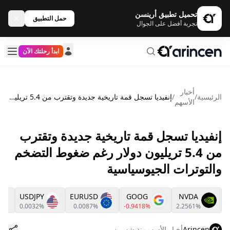
تحميل تطبيق أرينسن
حمل التطبيق
تجربة أفضل على الجوال
ابدأ رحلتك الآن
أخبار
الرئيسية
/
/
إنفيديا تسجل قمة تاريخية جديدة وتقترب من 5.4 تريليون دولار رغم ضغوط التضخم والتوترات الجيوسياسية
الأسهم
إنفيديا تسجل قمة تاريخية جديدة وتقترب
من 5.4 تريليون دولار رغم ضغوط التضخم
والتوترات الجيوسياسية
USDJPY
EURUSD
GOOG
NVDA
0.0032%
0.0087%
-0.9418%
2.2561%
Arincen
أخبار الأسهم
منذ شهرين