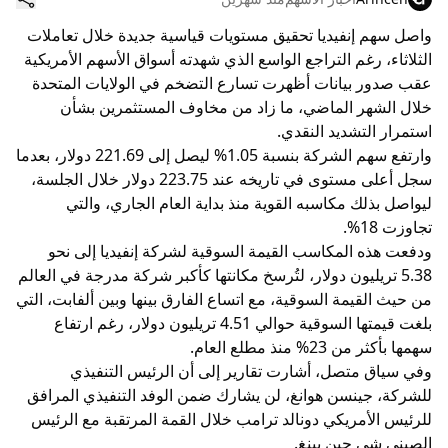
واصل سهم إنفيديا تحقيق مستويات قياسية جديدة خلال تعاملات
الثلاثاء، رغم التراجع الواسع الذي شهدته أسواق الأسهم الأمريكية
عقب صدور بيانات أظهرت تسارع التضخم في الولايات المتحدة
خلال الشهر الماضي، ما زاد من مخاوف المستثمرين بشأن
استمرار التشديد النقدي.
وارتفع سهم الشركة بنسبة 1.05% ليصل إلى 221.69 دولار، بعدما
سجل أعلى مستوى في تاريخه عند 223.75 دولار خلال الجلسة،
ليواصل بذلك مكاسبه القوية منذ بداية العام الجاري، والتي
تجاوزت 18%.
ودفعت هذه المكاسب القيمة السوقية لشركة إنفيديا إلى نحو
5.38 تريليون دولار، لتُرسخ مكانتها كأكبر شركة مدرجة في العالم
من حيث القيمة السوقية، مع اتساع الفارق بينها وبين ألفابت، التي
بلغت قيمتها السوقية حوالي 4.51 تريليون دولار، رغم ارتفاع
سهمها بأكثر من 23% منذ مطلع العام.
وفي سياق متصل، أشارت تقارير إلى أن الرئيس التنفيذي
للشركة، جينسن هوانغ، لن يشارك ضمن الوفد التنفيذي المرافق
للرئيس الأمريكي دونالد ترامب خلال القمة المرتقبة مع الرئيس
الصيني شي جين بينغ.