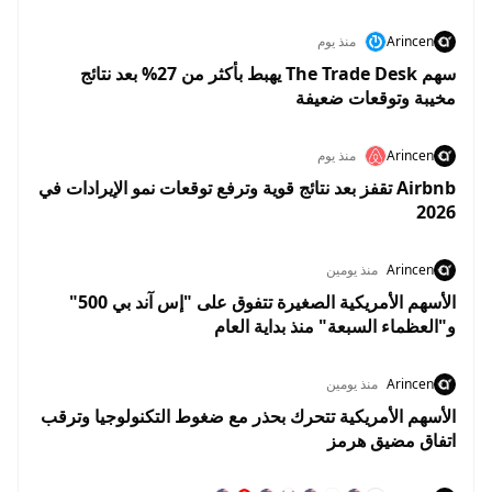
Arincen
منذ يوم
سهم The Trade Desk يهبط بأكثر من 27% بعد نتائج
مخيبة وتوقعات ضعيفة
Arincen
منذ يوم
Airbnb تقفز بعد نتائج قوية وترفع توقعات نمو الإيرادات في
2026
Arincen
منذ يومين
الأسهم الأمريكية الصغيرة تتفوق على "إس آند بي 500"
و"العظماء السبعة" منذ بداية العام
Arincen
منذ يومين
الأسهم الأمريكية تتحرك بحذر مع ضغوط التكنولوجيا وترقب
اتفاق مضيق هرمز