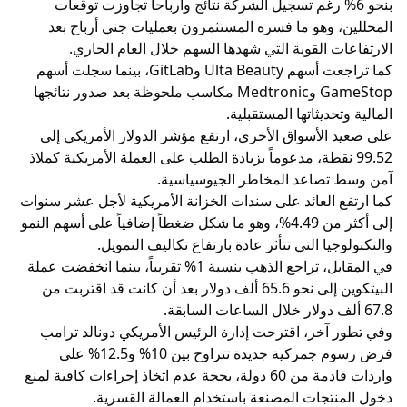
بنحو 6% رغم تسجيل الشركة نتائج وأرباحاً تجاوزت توقعات
المحللين، وهو ما فسره المستثمرون بعمليات جني أرباح بعد
الارتفاعات القوية التي شهدها السهم خلال العام الجاري.
كما تراجعت أسهم Ulta Beauty وGitLab، بينما سجلت أسهم
GameStop وMedtronic مكاسب ملحوظة بعد صدور نتائجها
المالية وتحديثاتها المستقبلية.
على صعيد الأسواق الأخرى، ارتفع مؤشر الدولار الأمريكي إلى
99.52 نقطة، مدعوماً بزيادة الطلب على العملة الأمريكية كملاذ
آمن وسط تصاعد المخاطر الجيوسياسية.
كما ارتفع العائد على سندات الخزانة الأمريكية لأجل عشر سنوات
إلى أكثر من 4.49%، وهو ما شكل ضغطاً إضافياً على أسهم النمو
والتكنولوجيا التي تتأثر عادة بارتفاع تكاليف التمويل.
في المقابل، تراجع الذهب بنسبة 1% تقريباً، بينما انخفضت عملة
البيتكوين إلى نحو 65.6 ألف دولار بعد أن كانت قد اقتربت من
67.8 ألف دولار خلال الساعات السابقة.
وفي تطور آخر، اقترحت إدارة الرئيس الأمريكي دونالد ترامب
فرض رسوم جمركية جديدة تتراوح بين 10% و12.5% على
واردات قادمة من 60 دولة، بحجة عدم اتخاذ إجراءات كافية لمنع
دخول المنتجات المصنعة باستخدام العمالة القسرية.