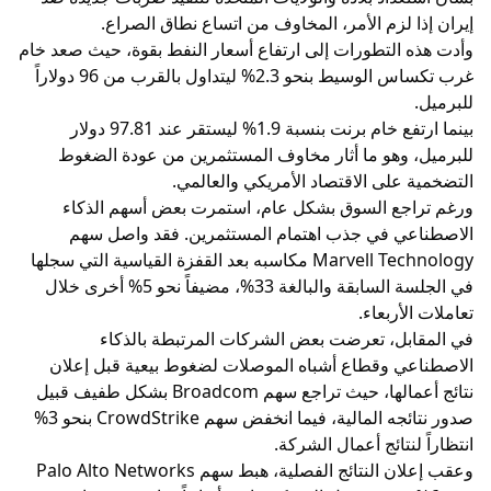
إيران إذا لزم الأمر، المخاوف من اتساع نطاق الصراع.
وأدت هذه التطورات إلى ارتفاع أسعار النفط بقوة، حيث صعد خام
غرب تكساس الوسيط بنحو 2.3% ليتداول بالقرب من 96 دولاراً
للبرميل.
بينما ارتفع خام برنت بنسبة 1.9% ليستقر عند 97.81 دولار
للبرميل، وهو ما أثار مخاوف المستثمرين من عودة الضغوط
التضخمية على الاقتصاد الأمريكي والعالمي.
ورغم تراجع السوق بشكل عام، استمرت بعض أسهم الذكاء
الاصطناعي في جذب اهتمام المستثمرين. فقد واصل سهم
Marvell Technology مكاسبه بعد القفزة القياسية التي سجلها
في الجلسة السابقة والبالغة 33%، مضيفاً نحو 5% أخرى خلال
تعاملات الأربعاء.
في المقابل، تعرضت بعض الشركات المرتبطة بالذكاء
الاصطناعي وقطاع أشباه الموصلات لضغوط بيعية قبل إعلان
نتائج أعمالها، حيث تراجع سهم Broadcom بشكل طفيف قبيل
صدور نتائجه المالية، فيما انخفض سهم CrowdStrike بنحو 3%
انتظاراً لنتائج أعمال الشركة.
وعقب إعلان النتائج الفصلية، هبط سهم Palo Alto Networks