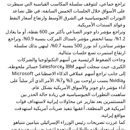
تراجع جماعي، لتتوقف سلسلة المكاسب القياسية التي سيطرت
على الأسواق خلال الجلسات الخمس السابقة، في ظل تصاعد
التوترات الجيوسياسية في الشرق الأوسط وارتفاع أسعار النفط
وعوائد السندات الأمريكية.
وتراجع مؤشر داو جونز الصناعي بأكثر من 600 نقطة، أو ما يعادل
1.2%، بينما انخفض مؤشر ناسداك المركب بنسبة 0.9%، وتراجع
مؤشر ستاندرد آند بورز 500 بنسبة 0.7%، لينهي بذلك سلسلة
ارتفاع استمرت تسع جلسات متتالية.
وجاءت الضغوط الرئيسية من أسهم التكنولوجيا والشركات
الكبرى، حيث سجلت أسهم IBM وSalesforce خسائر ملحوظة،
إلى جانب تراجع أسهم عملاقي الذكاء الاصطناعي Microsoft
وNvidia بنسب تراوحت بين 3% و7%، الأمر الذي أثر سلباً على
أداء مؤشر داو جونز والأسواق الأمريكية بشكل عام.
ساهمت التطورات الجيوسياسية في زيادة حالة الحذر بين
المستثمرين بعد تقارير عن محاولات إيرانية لاستهداف قوات
أمريكية في المنطقة، أعقبها تنفيذ ضربات أمريكية استهدفت
مواقع إيرانية.
كما عززت تصريحات رئيس الوزراء الإسرائيلي بنيامين نتنياهو
بشأن استعداد بلاده والولايات المتحدة لتنفيذ ضربات جديدة ضد