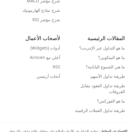
شرح مؤشر MACD
شرح نماذج الهارمونيك
شرح مؤشر RSI
المقالات الرئيسية
لأصحاب الأعمال
ما هو التداول عبر الإنترنت؟
أدوات (Widgets)
ما هو البيتكوين؟
أعلن مع Arincen
ما هي الشموع اليابانية؟
RSS
طريقة تداول الأسهم
أبحاث أرينسن
طريقة تداول العقود مقابل
الفروقات
ما هو الفوركس؟
طريقة تداول العملات الرقمية
الإفصاح عن المخاطر:
ينطوي التداول في الأدوات المالية على مخاطر عالية بما في ذلك خطر