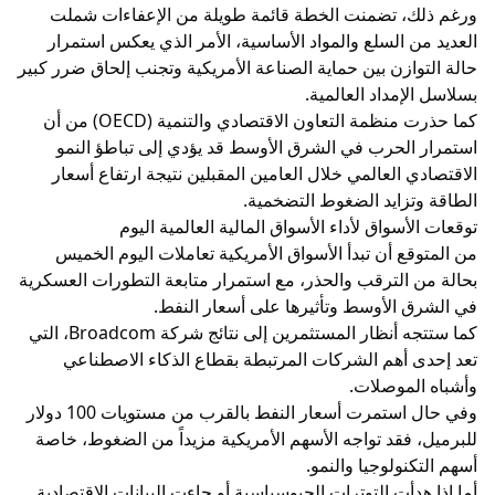
ورغم ذلك، تضمنت الخطة قائمة طويلة من الإعفاءات شملت
العديد من السلع والمواد الأساسية، الأمر الذي يعكس استمرار
حالة التوازن بين حماية الصناعة الأمريكية وتجنب إلحاق ضرر كبير
بسلاسل الإمداد العالمية.
كما حذرت منظمة التعاون الاقتصادي والتنمية (OECD) من أن
استمرار الحرب في الشرق الأوسط قد يؤدي إلى تباطؤ النمو
الاقتصادي العالمي خلال العامين المقبلين نتيجة ارتفاع أسعار
الطاقة وتزايد الضغوط التضخمية.
توقعات الأسواق لأداء الأسواق المالية العالمية اليوم
من المتوقع أن تبدأ الأسواق الأمريكية تعاملات اليوم الخميس
بحالة من الترقب والحذر، مع استمرار متابعة التطورات العسكرية
في الشرق الأوسط وتأثيرها على أسعار النفط.
كما ستتجه أنظار المستثمرين إلى نتائج شركة Broadcom، التي
تعد إحدى أهم الشركات المرتبطة بقطاع الذكاء الاصطناعي
وأشباه الموصلات.
وفي حال استمرت أسعار النفط بالقرب من مستويات 100 دولار
للبرميل، فقد تواجه الأسهم الأمريكية مزيداً من الضغوط، خاصة
أسهم التكنولوجيا والنمو.
أما إذا هدأت التوترات الجيوسياسية أو جاءت البيانات الاقتصادية