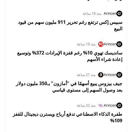
Arincen
منذ 16 ساعة
سبيس إكس ترتفع رغم تحرير 911 مليون سهم من قيود
البيع
Arincen
منذ 19 ساعة
سانديسك تهوي 10% رغم قفزة الإيرادات 372% وتوسيع
إعادة شراء الأسهم
Arincen
منذ 21 ساعة
جيف بيزوس يبيع أسهمًا في "أمازون" بـ350 مليون دولار
بعد وصول السهم إلى مستوى قياسي
Arincen
منذ 22 ساعة
طفرة الذكاء الاصطناعي تدفع أرباح ويسترن ديجيتال للقفز
109%