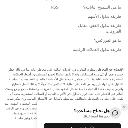
ما هي الشموع اليابانية؟
RSS
طريقة تداول الأسهم
طريقة تداول العقود مقابل
الفروقات
ما هو الفوركس؟
طريقة تداول العملات الرقمية
الإفصاح عن المخاطر:
ينطوي التداول في الأدوات المالية على مخاطر عالية بما في ذلك خطر
خسارة بعض أو كل مبلغ استثمارك، وقد لا يكون مناسبًا لجميع المستثمرين. أسعار العملات
المشفرة متقلبة للغاية وقد تتأثر بعوامل خارجية مثل الأحداث المالية أو التنظيمية أو السياسية.
التداول على الهامش يزيد من المخاطر المالية. لا تستثمر أبدًا أموالًا لا يمكنك تحمل خسارتها،
وادرس بعناية ملاءمة المنتجات المعقدة مثل العقود مقابل الفروقات والمشتقات مع وضع وضعك
المالي في الاعتبار. قبل اتخاذ قرار بالتداول في الأدوات المالية أو العملات المشفرة، يجب أن
تكون على علم تام بالمخاطر والتكاليف المرتبطة بالتداول في الأسواق المالية، وأن تفكر بعناية
في أهدافك الاستثمارية ومستوى خبرتك ورغبتك في المخاطرة، وأن تطلب المشورة المهنية عند
الحاجة. تود Arincen أن تذكرك بأن البيانات الواردة في هذا الموقع ليست بالضرورة في الوقت
هل تحتاج مساعدة؟
الفعلي وليست دقيقة. البيانات والأسعار الموجودة على الموقع ليست دقيقة بالضرورة وقد
نحن هنا لمساعدتك
تختلف عن السعر الفعلي في أي سوق معينة، مما يعني أن الأسعار إرشادية وغير مناسبة
لأغراض التداول.