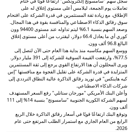
سجل سهم "سامسونج إلكترونكس" ارتفاعًا قويًا في ختام
تعاملات يوم الجمعة، ليلامس أعلى مستوى إغلاق له على
الإطلاق، مع زيادة ثقة المستثمرين في قدرة الشركة على اقتحام
سوق رقائق الذكاء الاصطناعي والمنافسة بقوة في هذا المجال.
وصعد السهم بنسبة 6.1% ليتم تداوله عند مستوى 94400 وون
كوري أي ما يعادل 66.4 دولار، ليقترب من أعلى مستوى إغلاق
البالغ 96.8 ألف وون.
ووسع السهم مكاسبه منذ بداية هذا العام حتى الآن لتصل إلى
77.5%، وارتفعت القيمة السوقية للشركة إلى 391 مليار دولار.
ويرى المحللون أن هذا الارتفاع القوي يرجع إلى ثقة المستثمرين
المتزايدة في قدرة الشركة على تقليل الفجوة مع منافستها "إس
كيه هاينكس" في توريد رقائق الذاكرة عالية النطاق الترددي إلى
شركات الذكاء الاصطناعي.
وأعلن البنك الأمريكي "مورجان ستانلي" رفع السعر المستهدف
لسهم الشركة الكورية الجنوبية "سامسونج" بنسبة 14% إلى 111
ألف وون.
وتوقع البنك ارتفاعًا قويًا في أسعار رقائق الذاكرة خلال الربع
الرابع من العام الجاري مع استمرار الطلب المرتفع حتى عام
2026.