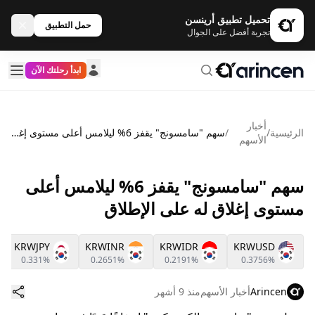
تحميل تطبيق أرينسن
حمل التطبيق
تجربة أفضل على الجوال
ابدأ رحلتك الآن
أخبار
الرئيسية
/
/
سهم "سامسونج" يقفز 6% ليلامس أعلى مستوى إغلاق له على الإطلاق
الأسهم
سهم "سامسونج" يقفز 6% ليلامس أعلى
مستوى إغلاق له على الإطلاق
KRWJPY
KRWINR
KRWIDR
KRWUSD
0.331%
0.2651%
0.2191%
0.3756%
Arincen
أخبار الأسهم
منذ 9 أشهر