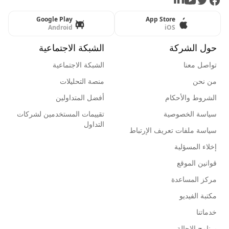
LinkedIn
Youtube
Twitter
Facebook
Google Play
App Store
Android
iOS
حول الشركة
الشبكة الاجتماعية
تواصل معنا
الشبكة الاجتماعية
من نحن
منصة التحليلات
الشروط والأحكام
أفضل المتداولين
سياسة الخصوصية
تقييمات المستخدمين لشركات
التداول
سياسة ملفات تعريف الإرتباط
إخلاء المسؤلية
قوانين الموقع
مركز المساعدة
مكتبة الفيديو
خدماتنا
برنامج الإحالة