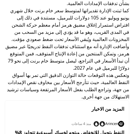
بشأن تدفقات الإمدادات العالمية.
كما ثبتت الإدارة تقديراتها لمتوسط سعر خام برنت خلال شهري
يونيو ويوليو عند 105 دولارات للبرميل، مستندة في ذلك إلى
افتراض استمرار إغلاق مضيق هرمز أمام معظم حركة الشحن
في المدى القريب، وهو ما قد يؤدي إلى مزيد من السحب من
المخزونات العالمية ويُبقي الأسعار تحت ضغط صعودي مؤقت.
وأضافت الإدارة أنه مع استئناف تدفقات النفط تدريجيًا عبر مضيق
هرمز، وتمكن المنتجين من إعادة الإنتاج المتوقف، فمن المتوقع
أن تبدأ الأسعار في التراجع، ليصل متوسط خام برنت إلى نحو 79
دولارًا للبرميل في عام 2027.
وتعكس هذه التوقعات حالة التوازن الدقيق التي تمر بها أسواق
النفط العالمية، حيث تتأرجح الأسعار بين مخاوف نقص الإمدادات
من جهة، وتراجع الطلب بفعل الأسعار المرتفعة وسياسات ترشيد
الاستهلاك من جهة أخرى.
المزيد من الاخبار
Arincen
منذ 4 ساعات
النفط يتحول للانخفاض ويتجه لخسائر أسبوعية تتجاوز 8%