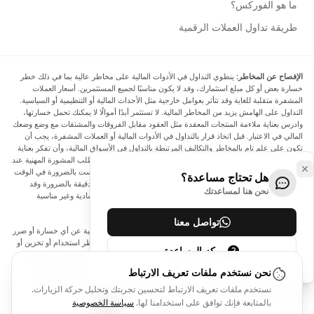
ما هو الفوركس؟
طريقة تداول العملات الرقمية
الإفصاح عن المخاطر:
ينطوي التداول في الأدوات المالية على مخاطر عالية بما في ذلك خطر
خسارة بعض أو كل مبلغ استثمارك، وقد لا يكون مناسبًا لجميع المستثمرين. أسعار العملات
المشفرة متقلبة للغاية وقد تتأثر بعوامل خارجية مثل الأحداث المالية أو التنظيمية أو السياسية.
التداول على الهامش يزيد من المخاطر المالية. لا تستثمر أبدًا أموالًا لا يمكنك تحمل خسارتها،
وادرس بعناية ملاءمة المنتجات المعقدة مثل العقود مقابل الفروقات والمشتقات مع وضع وضعك
المالي في الاعتبار. قبل اتخاذ قرار بالتداول في الأدوات المالية أو العملات المشفرة، يجب أن
تكون على علم تام بالمخاطر والتكاليف المرتبطة بالتداول في الأسواق المالية، وأن تفكر بعناية
في أهدافك الاستثمارية ومستوى خبرتك ورغبتك في المخاطرة، وأن تطلب المشورة المهنية عند
الحاجة. تود Arincen أن تذكرك بأن البيانات الواردة في هذا الموقع ليست بالضرورة في الوقت
هل تحتاج مساعدة؟
الفعلي وليست دقيقة. البيانات والأسعار الموجودة على الموقع ليست دقيقة بالضرورة وقد
نحن هنا لمساعدتك
تختلف عن السعر الفعلي في أي سوق معينة، مما يعني أن الأسعار إرشادية وغير مناسبة
لأغراض التداول.
تواصل معنا
لن يتحمل Arincen وأي مزود للبيانات الواردة في هذا الموقع المسؤولية عن أي خسارة أو ضرر
نتيجة لتداولك، أو اعتمادك على المعلومات الواردة في هذا الموقع. يحظر استخدام أو تخزين أو
مركز المساعدة
إعادة إنتاج أو عرض أو تعديل أو نقل أو توزيع البيانات الموجودة في هذا الموقع دون الحصول
على إذن كتابي صريح مسبق من Arincen و/أو مزود البيانات. جميع حقوق الملكية الفكرية
نحن نستخدم ملفات تعريف الارتباط
محفوظة من قبل مقدمي الخدمة و/أو البورصة التي تقدم البيانات الواردة في هذا الموقع. قد
نستخدم ملفات تعريف الارتباط لتحسين تجربتك وتحليل حركة الزيارات.
يتم تعويض Arincen من قبل المعلنين الذين يظهرون على الموقع، بناءً على تفاعلك مع
الإعلانات أو المعلنين.
بالمتابعة فإنك توافق على استخدامنا لها.
سياسة الخصوصية