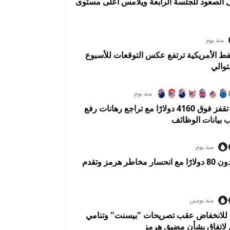
 الصعود للجلسة الرابعة ويلامس أعلى مستوى
منذ يوم
فط الأمريكية ترتفع عكس التوقعات للأسبوع
توالي
منذ يوم
عقود الذهب تقفز فوق 4160 دولارًا مع تراجع رهانات رفع
ب بيانات الوظائف
منذ يوم
النفط يهبط دون 80 دولارًا مع انحسار مخاطر هرمز وتقدم
منذ يومين
 للانخفاض عقب تصريحات "بيسنت" وتنامي
 لاتفاق بشأن مضيق هرمز