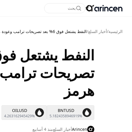
بحث
الرئيسية
/
أخبار السلع
/
النفط يشتعل فوق 6% بعد تصريحات ترامب وعودة مخاوف هرمز
تصريحات ترامب 
هرمز
OILUSD
BNTUSD
4.263162945429%
5.1824358946919%
Arincen
أخبار السلع
منذ 4 أسابيع