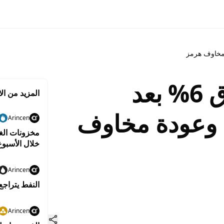
النفط يشتعل فوق 6% بعد
المزيد من الا
وعودة مخاوف
Arincen
مخزونات الغا
خلال الأسبو
Arincen
النفط يتراجع
Arincen