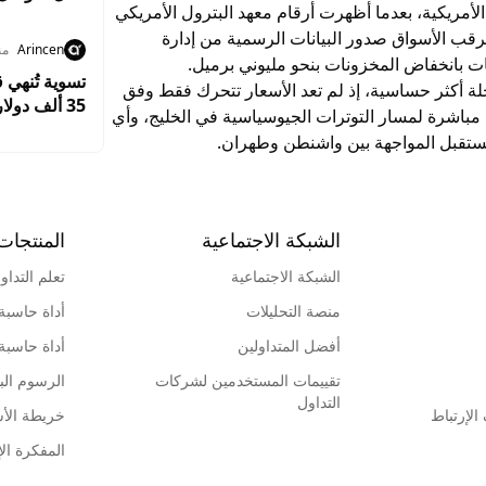
أمريكية، بعدما أظهرت أرقام معهد البترول الأمريكي
ترقب الأسواق صدور البيانات الرسمية من إدارة
Arincen
من
 بانخفاض المخزونات بنحو مليوني برميل.
ة أكثر حساسية، إذ لم تعد الأسعار تتحرك فقط وفق
35 ألف دولار ويواجه حظرًا من التداول لمدة 3 سنوات
مباشرة لمسار التوترات الجيوسياسية في الخليج، وأي
ستقبل المواجهة بين واشنطن وطهران.
الشبكة الاجتماعية
المنتجات
الشبكة الاجتماعية
تعلم التداو
منصة التحليلات
أداة حاسبة
أفضل المتداولين
أداة حاسبة
تقييمات المستخدمين لشركات
الرسوم البي
التداول
لإرتباط
خريطة الأ
المفكرة الإ