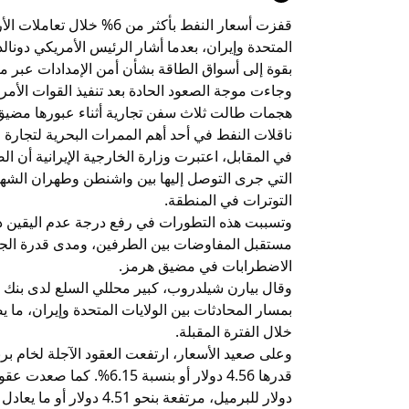
قفزت أسعار النفط بأكثر من 
المتحدة وإيران، بعدما أشار الرئيس الأمريكي دونالد 
بقوة إلى أسواق الطاقة بشأن أمن الإمدادات عبر 
وجاءت موجة الصعود الحادة بعد تنفيذ القوات الأمر
هجمات طالت ثلاث سفن تجارية أثناء عبورها مضيق
ناقلات النفط في أحد أهم الممرات البحرية لتجارة ال
في المقابل، اعتبرت وزارة الخارجية الإيرانية أن الض
التي جرى التوصل إليها بين واشنطن وطهران الشهر 
التوترات في المنطقة.
وتسببت هذه التطورات في رفع درجة عدم اليقين د
مستقبل المفاوضات بين الطرفين، ومدى قدرة الجهو
الاضطرابات في مضيق هرمز.
وقال بيارن شيلدروب، كبير محللي السلع لدى بنك إ
بمسار المحادثات بين الولايات المتحدة وإيران، 
خلال الفترة المقبلة.
دولار للبرميل، مرتفعة بنحو 4.51 دولار أو ما يعادل 6.35%.