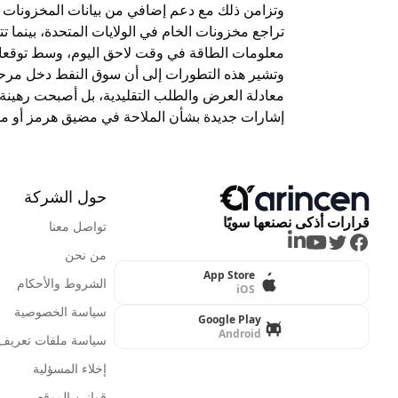
وتزامن ذلك مع دعم إضافي من بيانات المخزونات ال
تراجع مخزونات الخام في الولايات المتحدة، بينما ت
معلومات الطاقة في وقت لاحق اليوم، وسط توقعات
وتشير هذه التطورات إلى أن سوق النفط دخل مرحل
معادلة العرض والطلب التقليدية، بل أصبحت رهينة 
إشارات جديدة بشأن الملاحة في مضيق هرمز أو م
حول الشركة
قرارات أذكى نصنعها سويًا
تواصل معنا
LinkedIn
Youtube
Twitter
Facebook
من نحن
App Store
الشروط والأحكام
iOS
سياسة الخصوصية
Google Play
Android
سياسة ملفات تعريف ا
إخلاء المسؤلية
قوانين الموقع