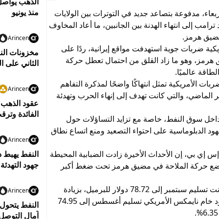
الذهب يواصل
منذ يونيو
6% خلال تعاملات الأربعاء، مدفوعة بتصاعد جديد في التوترات بين الولايات
ترامب إلى انتهاء الهدنة بين الجانبين، ما أعاد المخاوف
مضيق هرمز.
Arincen
يكية ضربات جوية استهدفت مواقع إيرانية، ردًا على
مخزونات الن
 هرمز، وهو ما زاد القلق من احتمال تعطل حركة
الثاني على ال
طاقة عالميًا.
ربات الأمريكية تمثل انتهاكًا واضحًا لمذكرة التفاهم
Arincen
الماضي، والتي كانت تهدف إلى إنهاء الحرب وتهدئة
الفائدة وترق
اخل سوق النفط، خاصة مع تزايد التساؤلات حول
د الدبلوماسية على احتواء التصعيد ومنع اتساع نطاق
Arincen
س إي بي، إن الأحداث الأخيرة زادت الضبابية المحيطة
جهود التهدئة
ما يضع حركة الملاحة في مضيق هرمز تحت ضغط أكبر
وعلى صعيد الأسعار، ارتفعت العقود الآجلة لخام برنت تسليم سبتمبر إلى 78.72 دولار للبرميل، بزيادة
Arincen
قدرها 4.56 دولار أو بنسبة 6.15%. كما صعدت عقود خام نايمكس الأمريكي تسليم أغسطس إلى 74.95
النفط يتحول
آمال التوصل