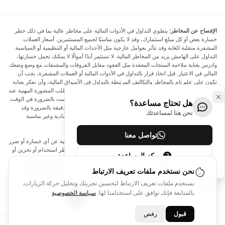
الإفصاح عن المخاطر:
ينطوي التداول في الأدوات المالية على مخاطر عالية بما في ذلك خطر
خسارة بعض أو كل مبلغ استثمارك، وقد لا يكون مناسبًا لجميع المستثمرين. أسعار العملات
المشفرة متقلبة للغاية وقد تتأثر بعوامل خارجية مثل الأحداث المالية أو التنظيمية أو السياسية.
التداول على الهامش يزيد من المخاطر المالية. لا تستثمر أبدًا أموالًا لا يمكنك تحمل خسارتها،
وادرس بعناية ملاءمة المنتجات المعقدة مثل العقود مقابل الفروقات والمشتقات مع وضع وضعك
المالي في الاعتبار. قبل اتخاذ قرار بالتداول في الأدوات المالية أو العملات المشفرة، يجب أن
تكون على علم تام بالمخاطر والتكاليف المرتبطة بالتداول في الأسواق المالية، وأن تفكر بعناية
في أهدافك الاستثمارية ومستوى خبرتك ورغبتك في المخاطرة، وأن تطلب المشورة المهنية عند
الحاجة. تود Arincen أن تذكرك بأن البيانات الواردة في هذا الموقع ليست بالضرورة في الوقت
هل تحتاج مساعدة؟
الفعلي وليست دقيقة. البيانات والأسعار الموجودة على الموقع ليست دقيقة بالضرورة وقد
نحن هنا لمساعدتك
تختلف عن السعر الفعلي في أي سوق معينة، مما يعني أن الأسعار إرشادية وغير مناسبة
لأغراض التداول.
تواصل معنا
لن يتحمل Arincen وأي مزود للبيانات الواردة في هذا الموقع المسؤولية عن أي خسارة أو ضرر
نتيجة لتداولك، أو اعتمادك على المعلومات الواردة في هذا الموقع. يحظر استخدام أو تخزين أو
مركز المساعدة
إعادة إنتاج أو عرض أو تعديل أو نقل أو توزيع البيانات الموجودة في هذا الموقع دون الحصول
على إذن كتابي صريح مسبق من Arincen و/أو مزود البيانات. جميع حقوق الملكية الفكرية
نحن نستخدم ملفات تعريف الارتباط
محفوظة من قبل مقدمي الخدمة و/أو البورصة التي تقدم البيانات الواردة في هذا الموقع. قد
نستخدم ملفات تعريف الارتباط لتحسين تجربتك وتحليل حركة الزيارات.
يتم تعويض Arincen من قبل المعلنين الذين يظهرون على الموقع، بناءً على تفاعلك مع
الإعلانات أو المعلنين.
بالمتابعة فإنك توافق على استخدامنا لها.
سياسة الخصوصية
قبول
رفض