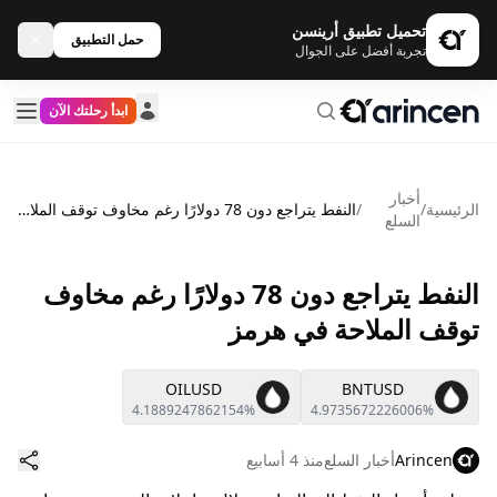
تحميل تطبيق أرينسن
حمل التطبيق
تجربة أفضل على الجوال
ابدأ رحلتك الآن
أخبار
الرئيسية
/
/
النفط يتراجع دون 78 دولارًا رغم مخاوف توقف الملاحة في هرمز
السلع
النفط يتراجع دون 78 دولارًا رغم مخاوف
توقف الملاحة في هرمز
OILUSD
BNTUSD
4.1889247862154%
4.9735672226006%
Arincen
أخبار السلع
منذ 4 أسابيع