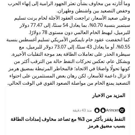
وما أثارته من مخاوف بشأن تعثر الجهود الرامية إلى إنهاء الحرب
وخفض التصعيد بين واشنطن وطهران.
وعلى صعيد الأسعار، تراجعت العقود الآجلة لخام برنت تسليم
سبتمبر بنسبة 0.70%، بما يعادل 54 سنتًا، إلى 77.47 دولار
للبرميل، ليهبط الخام العالمي دون مستوى 78 دولارًا.
كما انخفضت عقود خام نايمكس الأمريكي تسليم أغسطس بنسبة
0.55%، أو ما يعادل 43 سنتًا، إلى 73.07 دولار للبرميل، مع
سيطرة الحذر على تعاملات الطاقة بعد موجة التقلبات الأخيرة.
وبشكل عام، تعكس تحركات النفط حالة من الترقب أكثر من
كونها تحولًا واضحًا في الاتجاه؛ فالمخاطر المرتبطة بمضيق هرمز
لا تزال داعمة للأسعار، لكن رهان بعض المستثمرين على احتواء
التصعيد يمنع الخام من مواصلة الصعود القوي في الوقت الحالي.
المزيد من الاخبار
Arincen
منذ 43 دقيقة
النفط يقفز بأكثر من 3% مع تصاعد مخاوف إمدادات الطاقة
بسبب مضيق هرمز