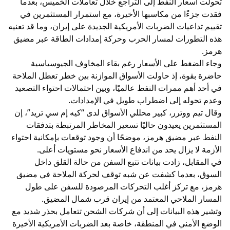
تحولت أسعار النفط إلى التراجع خلال تعاملات الخميس، بعدما
فقدت جزءًا من مكاسبها الأخيرة، مع استمرار المستثمرين في
تقييم تداعيات الضربات الأمريكية الجديدة على إيران، وما قد تعنيه
هذه التطورات لمسار الحرب وحركة إمدادات الطاقة عبر مضيق
هرمز.
وجاء الضغط على الأسعار رغم بقاء المخاوف الجيوسياسية
حاضرة بقوة، إذ حاولت الأسواق الموازنة بين خطر تعطل الملاحة
في أحد أهم ممرات النفط عالميًا، وبين احتمالات احتواء التصعيد
وعدم تحوله إلى اضطراب طويل في الإمدادات.
وقال تيم ووترر، كبير محللي الأسواق لدى “كيه إم سي تريد”، إن
المستثمرين يعيدون حاليًا تسعير المخاطر المرتبطة بتدفقات
النفط عبر مضيق هرمز، موضحًا أن وجود توقعات بإمكانية احتواء
الأزمة لا يزال يحد من اندفاع الأسعار نحو مستويات أعلى.
في المقابل، زادت بيانات تتبع السفن من حالة القلق داخل
السوق، بعدما كشفت عن شبه توقف لحركة الملاحة في مضيق
هرمز، مع تركز أغلب التحركات المرصودة للسفن على طول
المسار الملاحي المعتمد من إيران قرب شمال المضيق.
وتشير هذه البيانات إلى أن شركات الشحن تتعامل بحذر شديد مع
الوضع الأمني في المنطقة، خاصة بعد الضربات الأمريكية الأخيرة