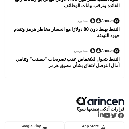
الفائدة وترقب بيانات الوظائف
Arincen
منذ يوم
النفط يهبط دون 80 دولارًا مع انحسار مخاطر هرمز وتقدم
جهود التهدئة
Arincen
منذ يومين
النفط يتحول للانخفاض عقب تصريحات "بيسنت" وتنامي
آمال التوصل لاتفاق بشأن مضيق هرمز
قرارات أذكى نصنعها سويًا
LinkedIn
Youtube
Twitter
Facebook
Google Play
App Store