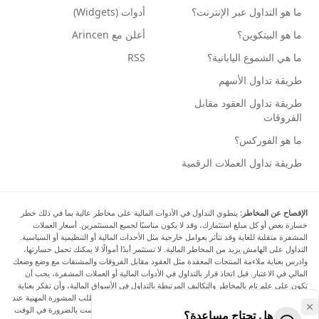
ما هو التداول عبر الإنترنت؟
أدوات (Widgets)
ما هو البيتكوين؟
أعلن مع Arincen
ما هي الشموع اليابانية؟
RSS
طريقة تداول الأسهم
طريقة تداول العقود مقابل
الفروقات
ما هو الفوركس؟
طريقة تداول العملات الرقمية
الإفصاح عن المخاطر:
ينطوي التداول في الأدوات المالية على مخاطر عالية بما في ذلك خطر
خسارة بعض أو كل مبلغ استثمارك، وقد لا يكون مناسبًا لجميع المستثمرين. أسعار العملات
المشفرة متقلبة للغاية وقد تتأثر بعوامل خارجية مثل الأحداث المالية أو التنظيمية أو السياسية.
التداول على الهامش يزيد من المخاطر المالية. لا تستثمر أبدًا أموالًا لا يمكنك تحمل خسارتها،
وادرس بعناية ملاءمة المنتجات المعقدة مثل العقود مقابل الفروقات والمشتقات مع وضع وضعك
المالي في الاعتبار. قبل اتخاذ قرار بالتداول في الأدوات المالية أو العملات المشفرة، يجب أن
تكون على علم تام بالمخاطر والتكاليف المرتبطة بالتداول في الأسواق المالية، وأن تفكر بعناية
في أهدافك الاستثمارية ومستوى خبرتك ورغبتك في المخاطرة، وأن تطلب المشورة المهنية عند
الحاجة. تود Arincen أن تذكرك بأن البيانات الواردة في هذا الموقع ليست بالضرورة في الوقت
هل تحتاج مساعدة؟