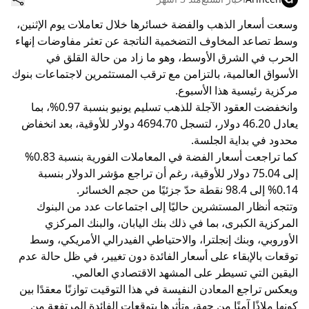
وسعت أسعار الذهب والفضة خسائرها خلال تعاملات يوم الإثنين،
وسط تصاعد المخاوف التضخمية الناتجة عن تعثر مفاوضات إنهاء
الحرب في الشرق الأوسط، وهو ما زاد من حالة القلق في
الأسواق العالمية، بالتزامن مع ترقب المستثمرين لاجتماعات بنوك
مركزية رئيسية هذا الأسبوع.
وانخفضت العقود الآجلة للذهب تسليم يونيو بنسبة 0.97%، بما
يعادل 46.20 دولار، لتسجل 4694.70 دولار للأوقية، بعد انخفاض
محدود في بداية الجلسة.
كما تراجعت أسعار الفضة في المعاملات الفورية بنسبة 0.83%
إلى 75.04 دولار للأوقية، رغم أن تراجع مؤشر الدولار بنسبة
0.14% إلى 98.4 نقطة حدّ جزئيًا من حجم الخسائر.
وتتجه أنظار المستشرين حاليًا إلى اجتماعات عدد من البنوك
المركزية الكبرى، بما في ذلك بنك اليابان، والبنك المركزي
الأوروبي، وبنك إنجلترا، والاحتياطي الفيدرالي الأمريكي، وسط
توقعات بالإبقاء على أسعار الفائدة دون تغيير، في ظل حالة عدم
اليقين التي تسيطر على المشهد الاقتصادي العالمي.
ويعكس تراجع المعادن النفيسة في هذا التوقيت توازنًا معقدًا بين
كونها ملاذًا آمنًا من جهة، وتأثرها بتوقعات الفائدة المرتفعة من