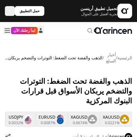
تحميل تطبيق أرينسن
حمل التطبيق
تجربة أفضل على الجوال
ابدأ رحلتك الآن
أخبار
الرئيسية
/
/
الذهب والفضة تحت الضغط: التوترات والتضخم يربكان الأسواق قبل قرارات البنوك المركزية
السلع
الذهب والفضة تحت الضغط: التوترات
والتضخم يربكان الأسواق قبل قرارات
البنوك المركزية
USDJPY
EURUSD
XAGUSD
XAUUSD
0.0032%
0.0087%
0.0674%
0.0221%
Arincen
أخبار السلع
منذ 3 أشهر