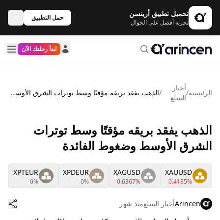
تحميل تطبيق أرينسن
حمل التطبيق
تجربة أفضل على الجوال
ابدأ رحلتك الآن
أخبار
الرئيسية
/
/
الذهب يفقد بريقه مؤقتًا وسط توترات الشرق الأوسط وضغوط الفائدة
السلع
الذهب يفقد بريقه مؤقتًا وسط توترات
الشرق الأوسط وضغوط الفائدة
XPTEUR
XPDEUR
XAGUSD
XAUUSD
0%
0%
-0.6367%
-0.4185%
Arincen
أخبار السلع
منذ شهر