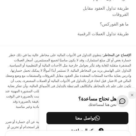
طريقة تداول العقود مقابل
الفروقات
ما هو الفوركس؟
طريقة تداول العملات الرقمية
الإفصاح عن المخاطر:
ينطوي التداول في الأدوات المالية على مخاطر عالية بما في ذلك خطر
خسارة بعض أو كل مبلغ استثمارك، وقد لا يكون مناسبًا لجميع المستثمرين. أسعار العملات
المشفرة متقلبة للغاية وقد تتأثر بعوامل خارجية مثل الأحداث المالية أو التنظيمية أو السياسية.
التداول على الهامش يزيد من المخاطر المالية. لا تستثمر أبدًا أموالًا لا يمكنك تحمل خسارتها،
وادرس بعناية ملاءمة المنتجات المعقدة مثل العقود مقابل الفروقات والمشتقات مع وضع وضعك
المالي في الاعتبار. قبل اتخاذ قرار بالتداول في الأدوات المالية أو العملات المشفرة، يجب أن
تكون على علم تام بالمخاطر والتكاليف المرتبطة بالتداول في الأسواق المالية، وأن تفكر بعناية
في أهدافك الاستثمارية ومستوى خبرتك ورغبتك في المخاطرة، وأن تطلب المشورة المهنية عند
الحاجة. تود Arincen أن تذكرك بأن البيانات الواردة في هذا الموقع ليست بالضرورة في الوقت
هل تحتاج مساعدة؟
الفعلي وليست دقيقة. البيانات والأسعار الموجودة على الموقع ليست دقيقة بالضرورة وقد
نحن هنا لمساعدتك
تختلف عن السعر الفعلي في أي سوق معينة، مما يعني أن الأسعار إرشادية وغير مناسبة
لأغراض التداول.
تواصل معنا
لن يتحمل Arincen وأي مزود للبيانات الواردة في هذا الموقع المسؤولية عن أي خسارة أو ضرر
نتيجة لتداولك، أو اعتمادك على المعلومات الواردة في هذا الموقع. يحظر استخدام أو تخزين أو
مركز المساعدة
إعادة إنتاج أو عرض أو تعديل أو نقل أو توزيع البيانات الموجودة في هذا الموقع دون الحصول