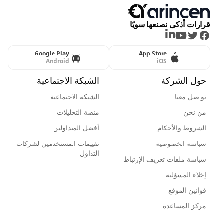
قرارات أذكى نصنعها سويًا
LinkedIn
Youtube
Twitter
Facebook
Google Play
App Store
Android
iOS
حول الشركة
الشبكة الاجتماعية
تواصل معنا
الشبكة الاجتماعية
من نحن
منصة التحليلات
الشروط والأحكام
أفضل المتداولين
سياسة الخصوصية
تقييمات المستخدمين لشركات
التداول
سياسة ملفات تعريف الإرتباط
إخلاء المسؤلية
قوانين الموقع
مركز المساعدة