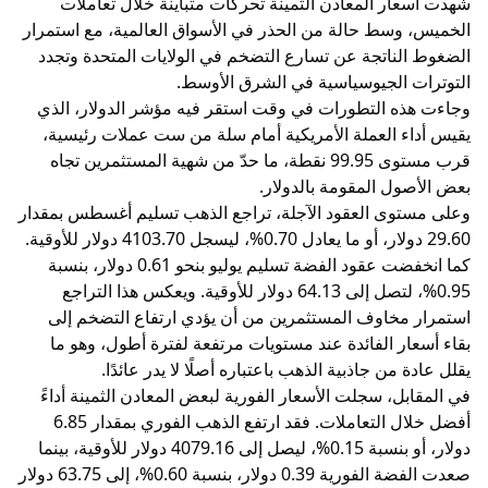
شهدت أسعار المعادن الثمينة تحركات متباينة خلال تعاملات
الخميس، وسط حالة من الحذر في الأسواق العالمية، مع استمرار
الضغوط الناتجة عن تسارع التضخم في الولايات المتحدة وتجدد
التوترات الجيوسياسية في الشرق الأوسط.
وجاءت هذه التطورات في وقت استقر فيه مؤشر الدولار، الذي
يقيس أداء العملة الأمريكية أمام سلة من ست عملات رئيسية،
قرب مستوى 99.95 نقطة، ما حدّ من شهية المستثمرين تجاه
بعض الأصول المقومة بالدولار.
وعلى مستوى العقود الآجلة، تراجع الذهب تسليم أغسطس بمقدار
29.60 دولار، أو ما يعادل 0.70%، ليسجل 4103.70 دولار للأوقية.
كما انخفضت عقود الفضة تسليم يوليو بنحو 0.61 دولار، بنسبة
0.95%، لتصل إلى 64.13 دولار للأوقية. ويعكس هذا التراجع
استمرار مخاوف المستثمرين من أن يؤدي ارتفاع التضخم إلى
بقاء أسعار الفائدة عند مستويات مرتفعة لفترة أطول، وهو ما
يقلل عادة من جاذبية الذهب باعتباره أصلًا لا يدر عائدًا.
في المقابل، سجلت الأسعار الفورية لبعض المعادن الثمينة أداءً
أفضل خلال التعاملات. فقد ارتفع الذهب الفوري بمقدار 6.85
دولار، أو بنسبة 0.15%، ليصل إلى 4079.16 دولار للأوقية، بينما
صعدت الفضة الفورية 0.39 دولار، بنسبة 0.60%، إلى 63.75 دولار