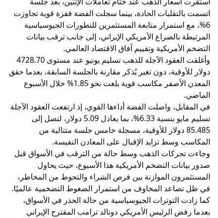
استقرت أسعار الذهب عند ختام تعاملات الإثنين، بعد جلسة
اتسمت بالتقلبات الحادة، بينما سجلت الفضة قفزة قوية تجاوزت
6%، مع استمرار متابعة المستثمرين للتطورات الجيوسياسية
المرتبطة بالصراع الأمريكي الإيراني، إلى جانب ترقب بيانات
التضخم الأمريكية وتقييم آفاق الاقتصاد العالمي.
وأغلقت العقود الآجلة للذهب تسليم يونيو عند مستوى 4728.70
دولار للأوقية، دون تغير يُذكر مقارنة بالجلسة السابقة، بعدما حقق
المعدن الأصفر مكاسب قوية بلغت نحو 1.85% خلال الأسبوع
الماضي.
في المقابل، واصلت الفضة أداءها القوي، إذ ارتفعت العقود الآجلة
تسليم مايو بنسبة 6.33%، بما يعادل 5.09 دولار، لتصل إلى
85.485 دولار للأوقية، مسجلة خامس جلسة متتالية من
المكاسب وسط تزايد الإقبال على المعادن النفيسة.
وجاءت تحركات الذهب وسط حالة من الترقب في الأسواق قبل
صدور بيانات التضخم الأمريكية هذا الأسبوع، حيث يحاول
المستثمرون الموازنة بين فرص الشراء والتحوط من المخاطر،
في ظل تصاعد المخاوف من استمرار الضغوط التضخمية عالميًا.
كما زادت التوترات الجيوسياسية من حالة الحذر في الأسواق،
بعدما رفض الرئيس الأمريكي دونالد ترامب المقترح الإيراني