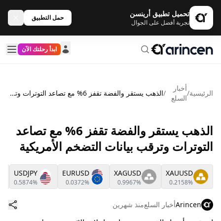
تحميل تطبيق أرينسن
حمل التطبيق
تجربة أفضل على الجوال
ابدأ رحلتك الآن
أخبار
الرئيسية
/
/
الذهب يستقر والفضة تقفز 6% مع تصاعد التوترات وترقب بيانات التضخم الأمريكية
السلع
الذهب يستقر والفضة تقفز 6% مع تصاعد
التوترات وترقب بيانات التضخم الأمريكية
USDJPY
EURUSD
XAGUSD
XAUUSD
0.5874%
0.0372%
0.9967%
0.2158%
Arincen
أخبار السلع
منذ شهرين