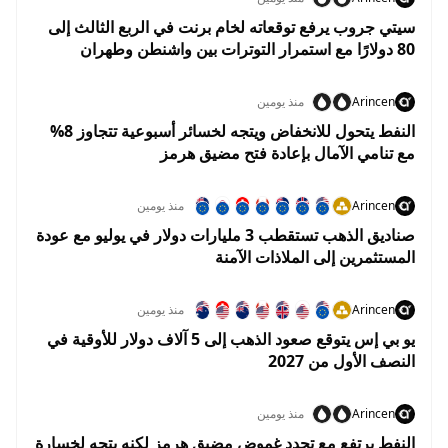
سيتي جروب يرفع توقعاته لخام برنت في الربع الثالث إلى
80 دولارًا مع استمرار التوترات بين واشنطن وطهران
Arincen
منذ يومين
النفط يتحول للانخفاض ويتجه لخسائر أسبوعية تتجاوز 8%
مع تنامي الآمال بإعادة فتح مضيق هرمز
Arincen
منذ يومين
صناديق الذهب تستقطب 3 مليارات دولار في يوليو مع عودة
المستثمرين إلى الملاذات الآمنة
Arincen
منذ يومين
يو بي إس يتوقع صعود الذهب إلى 5 آلاف دولار للأوقية في
النصف الأول من 2027
Arincen
منذ يومين
النفط يرتفع مع تجدد غموض مضيق هرمز لكنه يتجه لخسارة