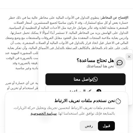
الإفصاح عن المخاطر:
ينطوي التداول في الأدوات المالية على مخاطر عالية بما في ذلك خطر
خسارة بعض أو كل مبلغ استثمارك، وقد لا يكون مناسبًا لجميع المستثمرين. أسعار العملات
المشفرة متقلبة للغاية وقد تتأثر بعوامل خارجية مثل الأحداث المالية أو التنظيمية أو السياسية.
التداول على الهامش يزيد من المخاطر المالية. لا تستثمر أبدًا أموالًا لا يمكنك تحمل خسارتها،
وادرس بعناية ملاءمة المنتجات المعقدة مثل العقود مقابل الفروقات والمشتقات مع وضع وضعك
المالي في الاعتبار. قبل اتخاذ قرار بالتداول في الأدوات المالية أو العملات المشفرة، يجب أن
تكون على علم تام بالمخاطر والتكاليف المرتبطة بالتداول في الأسواق المالية، وأن تفكر بعناية
في أهدافك الاستثمارية ومستوى خبرتك ورغبتك في المخاطرة، وأن تطلب المشورة المهنية عند
الحاجة. تود Arincen أن تذكرك بأن البيانات الواردة في هذا الموقع ليست بالضرورة في الوقت
هل تحتاج مساعدة؟
الفعلي وليست دقيقة. البيانات والأسعار الموجودة على الموقع ليست دقيقة بالضرورة وقد
نحن هنا لمساعدتك
تختلف عن السعر الفعلي في أي سوق معينة، مما يعني أن الأسعار إرشادية وغير مناسبة
لأغراض التداول.
تواصل معنا
لن يتحمل Arincen وأي مزود للبيانات الواردة في هذا الموقع المسؤولية عن أي خسارة أو ضرر
نتيجة لتداولك، أو اعتمادك على المعلومات الواردة في هذا الموقع. يحظر استخدام أو تخزين أو
مركز المساعدة
إعادة إنتاج أو عرض أو تعديل أو نقل أو توزيع البيانات الموجودة في هذا الموقع دون الحصول
على إذن كتابي صريح مسبق من Arincen و/أو مزود البيانات. جميع حقوق الملكية الفكرية
نحن نستخدم ملفات تعريف الارتباط
محفوظة من قبل مقدمي الخدمة و/أو البورصة التي تقدم البيانات الواردة في هذا الموقع. قد
نستخدم ملفات تعريف الارتباط لتحسين تجربتك وتحليل حركة الزيارات.
يتم تعويض Arincen من قبل المعلنين الذين يظهرون على الموقع، بناءً على تفاعلك مع
الإعلانات أو المعلنين.
بالمتابعة فإنك توافق على استخدامنا لها.
سياسة الخصوصية
قبول
رفض