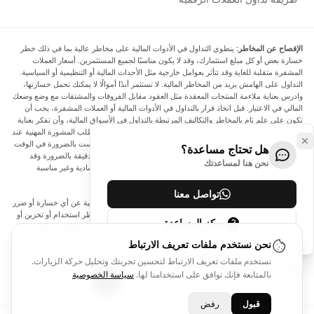
الإفصاح عن المخاطر:
ينطوي التداول في الأدوات المالية على مخاطر عالية بما في ذلك خطر
خسارة بعض أو كل مبلغ استثمارك، وقد لا يكون مناسبًا لجميع المستثمرين. أسعار العملات
المشفرة متقلبة للغاية وقد تتأثر بعوامل خارجية مثل الأحداث المالية أو التنظيمية أو السياسية.
التداول على الهامش يزيد من المخاطر المالية. لا تستثمر أبدًا أموالًا لا يمكنك تحمل خسارتها،
وادرس بعناية ملاءمة المنتجات المعقدة مثل العقود مقابل الفروقات والمشتقات مع وضع وضعك
المالي في الاعتبار. قبل اتخاذ قرار بالتداول في الأدوات المالية أو العملات المشفرة، يجب أن
تكون على علم تام بالمخاطر والتكاليف المرتبطة بالتداول في الأسواق المالية، وأن تفكر بعناية
في أهدافك الاستثمارية ومستوى خبرتك ورغبتك في المخاطرة، وأن تطلب المشورة المهنية عند
الحاجة. تود Arincen أن تذكرك بأن البيانات الواردة في هذا الموقع ليست بالضرورة في الوقت
هل تحتاج مساعدة؟
الفعلي وليست دقيقة. البيانات والأسعار الموجودة على الموقع ليست دقيقة بالضرورة وقد
نحن هنا لمساعدتك
تختلف عن السعر الفعلي في أي سوق معينة، مما يعني أن الأسعار إرشادية وغير مناسبة
لأغراض التداول.
تواصل معنا
لن يتحمل Arincen وأي مزود للبيانات الواردة في هذا الموقع المسؤولية عن أي خسارة أو ضرر
نتيجة لتداولك، أو اعتمادك على المعلومات الواردة في هذا الموقع. يحظر استخدام أو تخزين أو
مركز المساعدة
إعادة إنتاج أو عرض أو تعديل أو نقل أو توزيع البيانات الموجودة في هذا الموقع دون الحصول
على إذن كتابي صريح مسبق من Arincen و/أو مزود البيانات. جميع حقوق الملكية الفكرية
نحن نستخدم ملفات تعريف الارتباط
محفوظة من قبل مقدمي الخدمة و/أو البورصة التي تقدم البيانات الواردة في هذا الموقع. قد
نستخدم ملفات تعريف الارتباط لتحسين تجربتك وتحليل حركة الزيارات.
يتم تعويض Arincen من قبل المعلنين الذين يظهرون على الموقع، بناءً على تفاعلك مع
الإعلانات أو المعلنين.
بالمتابعة فإنك توافق على استخدامنا لها.
سياسة الخصوصية
قبول
رفض