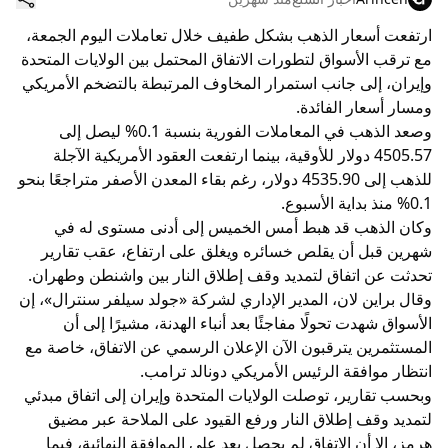
ارتفعت أسعار الذهب بشكل طفيف خلال تعاملات اليوم الجمعة،
مع ترقب الأسواق لتطورات الاتفاق المحتمل بين الولايات المتحدة
وإيران، إلى جانب استمرار المخاوف المرتبطة بالتضخم الأمريكي
ومسار أسعار الفائدة.
وصعد الذهب في المعاملات الفورية بنسبة 0.1% ليصل إلى
4505.57 دولار للأوقية، بينما ارتفعت العقود الأمريكية الآجلة
للذهب إلى 4535.90 دولار، رغم بقاء المعدن الأصفر متراجعًا بنحو
0.1% منذ بداية الأسبوع.
وكان الذهب قد هبط أمس الخميس إلى أدنى مستوى له في
شهرين قبل أن يقلص خسائره ويغلق على ارتفاع، عقب تقارير
تحدثت عن اتفاق لتمديد وقف إطلاق النار بين واشنطن وطهران.
وقال براين لان، المدير الإداري لشركة «جولد سيلفر سنترال»، إن
الأسواق شهدت تحولًا مفاجئًا بعد أنباء الهدنة، مشيرًا إلى أن
المستثمرين يترقبون الآن الإعلان الرسمي عن الاتفاق، خاصة مع
انتظار موافقة الرئيس الأمريكي دونالد ترامب.
وبحسب تقارير، توصلت الولايات المتحدة وإيران إلى اتفاق مبدئي
لتمديد وقف إطلاق النار ورفع القيود على الملاحة عبر مضيق
هرمز، إلا أن الاتفاق لم يحصل بعد على الموافقة النهائية، فيما