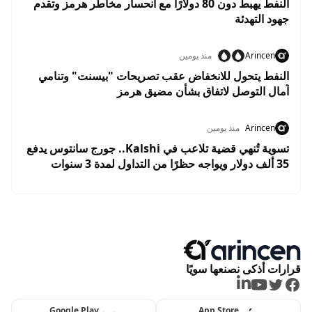
النفط يهبط دون 80 دولارًا مع انحسار مخاطر هرمز وتقدم
جهود التهدئة
Arincen
منذ يومين
النفط يتحول للانخفاض عقب تصريحات "بيسنت" وتنامي
آمال التوصل لاتفاق بشأن مضيق هرمز
Arincen
منذ يومين
تسوية تُنهي قضية تلاعب في Kalshi.. جورج سانتوس يدفع
35 ألف دولار ويواجه حظرًا من التداول لمدة 3 سنوات
قرارات أذكى نصنعها سويًا
LinkedIn
Youtube
Twitter
Facebook
Google Play
App Store