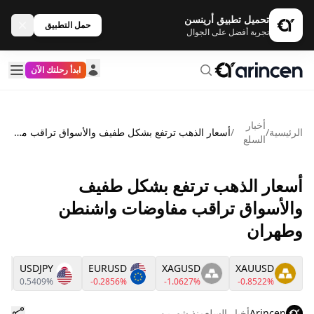
تحميل تطبيق أرينسن
حمل التطبيق
تجربة أفضل على الجوال
ابدأ رحلتك الآن
أخبار
الرئيسية
/
/
أسعار الذهب ترتفع بشكل طفيف والأسواق تراقب مفاوضات واشنطن وطهران
السلع
أسعار الذهب ترتفع بشكل طفيف
والأسواق تراقب مفاوضات واشنطن
وطهران
USDJPY
EURUSD
XAGUSD
XAUUSD
0.5409%
-0.2856%
-1.0627%
-0.8522%
Arincen
أخبار السلع
منذ شهرين