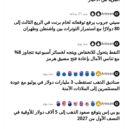
Arincen
منذ 21 ساعة
سيتي جروب يرفع توقعاته لخام برنت في الربع الثالث إلى
80 دولارًا مع استمرار التوترات بين واشنطن وطهران
Arincen
منذ يوم
النفط يتحول للانخفاض ويتجه لخسائر أسبوعية تتجاوز 8%
مع تنامي الآمال بإعادة فتح مضيق هرمز
Arincen
منذ يوم
صناديق الذهب تستقطب 3 مليارات دولار في يوليو مع عودة
المستثمرين إلى الملاذات الآمنة
Arincen
منذ يوم
يو بي إس يتوقع صعود الذهب إلى 5 آلاف دولار للأوقية في
النصف الأول من 2027