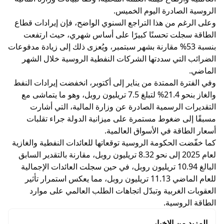
الروسية الصادرة اليوم الخميس.
وعلى الرغم من هذا التراجع السنوي الواضح، فإن إيرادات قطاع
الطاقة سجلت تحسنًا كبيرًا على أساس شهري، حيث ارتفعت
بنسبة 53% مقارنة بشهر سبتمبر، ويُعزى ذلك إلى زيادة مدفوعات
الضرائب التي سددتها الشركات النفطية الروسية خلال الشهر
الماضي.
وفي الفترة الممتدة من يناير إلى أكتوبر، انخفضت إيرادات النفط
والغاز بنحو 21.4% لتبلغ 7.5 تريليون روبل، وهو ما يتماشى مع
التقديرات الرسمية الصادرة عن وزارة المالية، التي أشارت
مسبقًا إلى ضغوط مستمرة على ميزانية الدولة جراء تقلبات
أسعار الطاقة في الأسواق العالمية.
كما خفّضت الحكومة الروسية توقعاتها للعائدات النفطية والغازية
لعام 2025 إلى نحو 8.32 تريليون روبل، مقارنة بالتقدير السابق
البالغ 10.94 تريليون روبل، في حين سجلت العائدات الإجمالية
للعام الماضي 11.13 تريليون روبل، مما يعكس استمرار تأثير
العقوبات الغربية وتبدّل اتجاهات الطلب العالمي على موارد
الطاقة الروسية.
المزيد من الاخبار