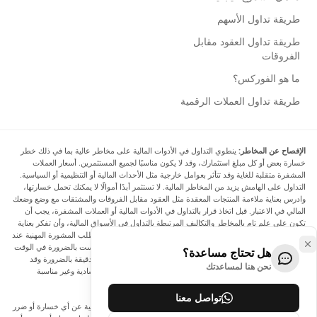
طريقة تداول الأسهم
طريقة تداول العقود مقابل
الفروقات
ما هو الفوركس؟
طريقة تداول العملات الرقمية
الإفصاح عن المخاطر:
ينطوي التداول في الأدوات المالية على مخاطر عالية بما في ذلك خطر
خسارة بعض أو كل مبلغ استثمارك، وقد لا يكون مناسبًا لجميع المستثمرين. أسعار العملات
المشفرة متقلبة للغاية وقد تتأثر بعوامل خارجية مثل الأحداث المالية أو التنظيمية أو السياسية.
التداول على الهامش يزيد من المخاطر المالية. لا تستثمر أبدًا أموالًا لا يمكنك تحمل خسارتها،
وادرس بعناية ملاءمة المنتجات المعقدة مثل العقود مقابل الفروقات والمشتقات مع وضع وضعك
المالي في الاعتبار. قبل اتخاذ قرار بالتداول في الأدوات المالية أو العملات المشفرة، يجب أن
تكون على علم تام بالمخاطر والتكاليف المرتبطة بالتداول في الأسواق المالية، وأن تفكر بعناية
في أهدافك الاستثمارية ومستوى خبرتك ورغبتك في المخاطرة، وأن تطلب المشورة المهنية عند
الحاجة. تود Arincen أن تذكرك بأن البيانات الواردة في هذا الموقع ليست بالضرورة في الوقت
هل تحتاج مساعدة؟
الفعلي وليست دقيقة. البيانات والأسعار الموجودة على الموقع ليست دقيقة بالضرورة وقد
نحن هنا لمساعدتك
تختلف عن السعر الفعلي في أي سوق معينة، مما يعني أن الأسعار إرشادية وغير مناسبة
لأغراض التداول.
تواصل معنا
لن يتحمل Arincen وأي مزود للبيانات الواردة في هذا الموقع المسؤولية عن أي خسارة أو ضرر