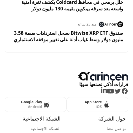
خلل برمجي في محافظ Coldcard يكشف ثغرة أمنية
واسعة بعد سرقة بيتكوين بقيمة 130 مليون دولار
Arincen
منذ 23 ساعة
صندوق Bitwise XRP ETF يسجل استردادات بقيمة 3.58
مليون دولار وسط غياب أدلة على تغيير موقفه الاستثماري
من XRP
قرارات أذكى نصنعها سويًا
LinkedIn
Youtube
Twitter
Facebook
Google Play
App Store
Android
iOS
حول الشركة
الشبكة الاجتماعية
تواصل معنا
الشبكة الاجتماعية