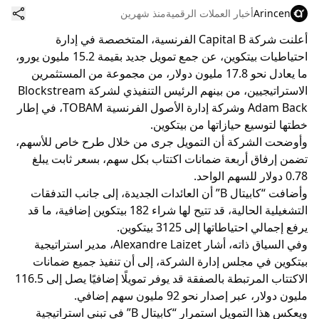
Arincen
أخبار العملات الرقمية
منذ شهرين
أعلنت شركة Capital B الفرنسية، المتخصصة في إدارة
احتياطيات بيتكوين، عن جمع تمويل جديد بقيمة 15.2 مليون يورو،
ما يعادل نحو 17.8 مليون دولار، من مجموعة من المستثمرين
الاستراتيجيين، من بينهم الرئيس التنفيذي لشركة Blockstream
Adam Back وشركة إدارة الأصول الفرنسية TOBAM، في إطار
خطتها لتوسيع حيازاتها من بيتكوين.
وأوضحت الشركة أن التمويل جرى من خلال طرح خاص للأسهم،
تضمن إرفاق أربعة ضمانات اكتتاب بكل سهم، بسعر ثابت يبلغ
0.78 دولار للسهم الواحد.
وأضافت “كابيتال B” أن العائدات الجديدة، إلى جانب التدفقات
التشغيلية الحالية، قد تتيح لها شراء 182 بيتكوين إضافية، ما قد
يرفع إجمالي احتياطاتها إلى 3125 بيتكوين.
وفي السياق ذاته، أشار Alexandre Laizet، مدير استراتيجية
بيتكوين في مجلس إدارة الشركة، إلى أن تنفيذ جميع ضمانات
الاكتتاب المرتبطة بالصفقة قد يوفر تمويلًا إضافيًا يصل إلى 116.5
مليون دولار، عبر إصدار نحو 92 مليون سهم إضافي.
ويعكس هذا التمويل استمرار “كابيتال B” في تبني استراتيجية