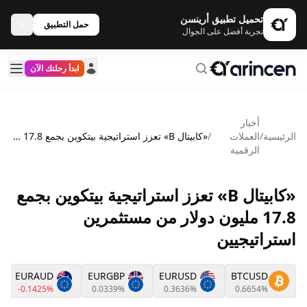
تحميل تطبيق أرينسن
حمل التطبيق
تجربة أفضل على الجوال
ابدأ رحلتك الآن
أخبار
الرئيسية
/
العملات
/
«كابيتال B» تعزز استراتيجية بيتكوين بجمع 17.8 مليون دولار من مستثمرين استراتيجيين
الرقمية
«كابيتال B» تعزز استراتيجية بيتكوين بجمع
17.8 مليون دولار من مستثمرين
استراتيجيين
EURAUD
EURGBP
EURUSD
BTCUSD
-0.1425%
0.0339%
0.3636%
0.6654%