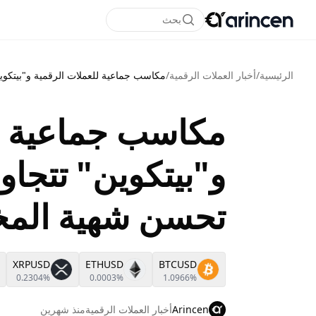
بحث
الرئيسية
/
أخبار العملات الرقمية
/
مكاسب جماعية للعملات الرقمية و"بيتكوين" تتجاوز 74 ألف دولار مع تحسن شهي
مكاسب جماعية لل
تحسن شهية المخا
XRPUSD
ETHUSD
BTCUSD
0.2304%
0.0003%
1.0966%
Arincen
أخبار العملات الرقمية
منذ شهرين