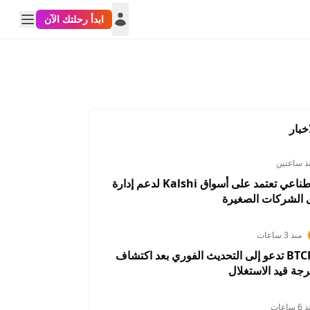
ابدأ رحلتك الآن
خبار
ذ ساعتين
أداة ذكاء اصطناعي تعتمد على أسواق Kalshi لدعم إدارة
 الشركات الصغيرة
منذ 3 ساعات
BTCPay Server تدعو إلى التحديث الفوري بعد اكتشاف
USD
USDTRY
AUDUSD
USDCHF
NZDUSD
رجة قيد الاستغلال
002%
0.0791%
0.4706%
-0.5391%
0.4602%
 ساعات