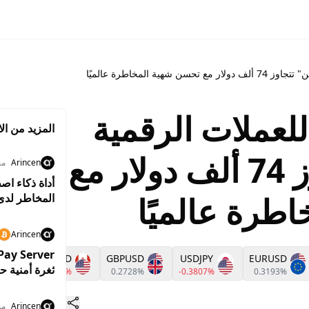
ة المخاطرة عالميًا
عملات الرقمية
المزيد من الا
و"بيتكوين" تتجاوز 74 ألف دولار مع
Arincen
من
طرة عالميًا
المخاطر لدى
Arincen
USDCAD
GBPUSD
USDJPY
EURUSD
ثغرة أمنية ح
-0.4153%
0.2728%
-0.3807%
0.3193%
Arincen
منذ 6