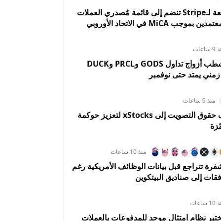
Bridge التابعة لـStripe تنضم إلى قائمة مُصدري العملات
وجب MiCA في الاتحاد الأوروبي
 ساعات
OKX تعلن شطب أزواج تداول GODS وPRCL وDUCK
ني يمتد حتى نوفمبر
منذ 9 ساعات
كراكن تضيف حقوق التصويت إلى xStocks لتعزيز حوكمة
ّزة
منذ 10 ساعات
فرة تتراجع قبل بيانات الوظائف الأمريكية رغم
فقات إلى صناديق البيتكوين
 ساعات
تبر نظام امتثال موحد للمدفوعات بالعملات