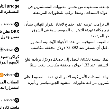
جمعة، مستفيدة من تحسن معنويات المستثمرين في
المستقرة المعتمدين بم
ع عوائد السندات، وسط ترقب للتطورات المرتبطة
د ترامب عزمه عقد اجتماع لاتخاذ القرار النهائي بشأن
Arincen
منذ 9
ق بإمكانية تهدئة التوترات الجيوسياسية في الشرق
ر المرتفعة.
ضمن جدول زم
قيمة السوقية، من هذه الأجواء الإيجابية، لتتجاوز
مستوى 74 ألف دولار لفترة وجيزة خلال التداولات، قبل أن تستقر عند 73,892 دولارًا محققة مكاسب
Arincen
كما ارتفعت إيثريوم، ثاني أكبر العملات المشفرة عالميًا، بنسبة 0.50% لتصل إلى 2,026 دولارًا، بزيادة تبلغ
الأسهم المرم
10.25 دولار، فيما صعدت عملة ريبل بنسبة 0.50% لتستقر عند 1.33 دولار، محققة مكاسب بلغت سنتًا
Arincen
وائد السندات الأمريكية، الأمر الذي خفف الضغوط على
العملات المش
ثمرون مراقبة تطورات المشهد الجيوسياسي وتأثيره
استمرار التد
Arincen
منذ 10
ماستركارد تخ